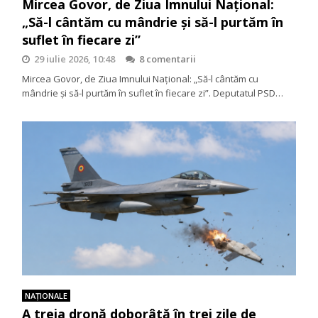
Mircea Govor, de Ziua Imnului Național:
„Să-l cântăm cu mândrie și să-l purtăm în
suflet în fiecare zi”
29 iulie 2026, 10:48
8 comentarii
Mircea Govor, de Ziua Imnului Național: „Să-l cântăm cu
mândrie și să-l purtăm în suflet în fiecare zi”. Deputatul PSD…
NAŢIONALE
A treia dronă doborâtă în trei zile de