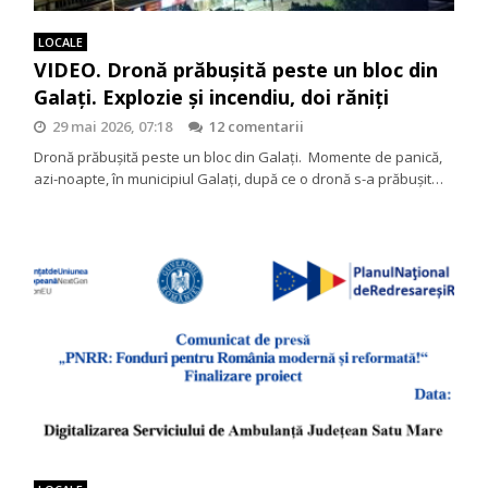
LOCALE
VIDEO. Dronă prăbușită peste un bloc din
Galați. Explozie și incendiu, doi răniţi
29 mai 2026, 07:18
12 comentarii
Dronă prăbușită peste un bloc din Galați. Momente de panică,
azi-noapte, în municipiul Galați, după ce o dronă s-a prăbușit…