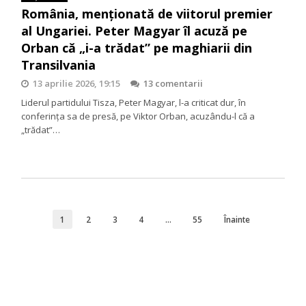
România, menționată de viitorul premier
al Ungariei. Peter Magyar îl acuză pe
Orban că „i-a trădat” pe maghiarii din
Transilvania
13 aprilie 2026, 19:15
13 comentarii
Liderul partidului Tisza, Peter Magyar, l-a criticat dur, în
conferința sa de presă, pe Viktor Orban, acuzându-l că a
„trădat”…
1
2
3
4
…
55
Înainte