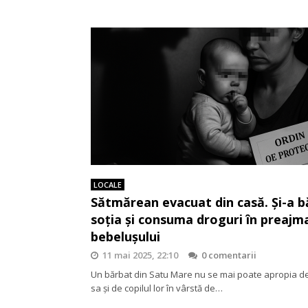
LOCALE
Sătmărean evacuat din casă. Și-a b
soția și consuma droguri în preajm
bebelușului
11 mai 2025, 22:10
0 comentarii
Un bărbat din Satu Mare nu se mai poate apropia de
sa și de copilul lor în vârstă de…