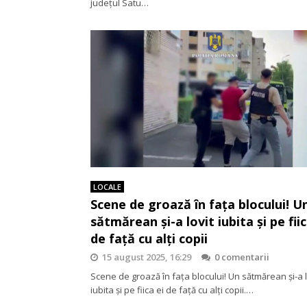
județul Satu…
LOCALE
Scene de groază în fața blocului! U
sătmărean și-a lovit iubita și pe fiic
de față cu alți copii
15 august 2025, 16:29
0 comentarii
Scene de groază în fața blocului! Un sătmărean și-a l
iubita și pe fiica ei de față cu alți copii.…