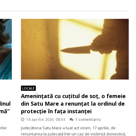
LOCALE
Amenințată cu cuțitul de soț, o femeie
inul
din Satu Mare a renunțat la ordinul de
rmă”
protecție în fața instanței
18 aprilie 2026, 08:54
1 comentariu
ilie
Judecătoria Satu Mare a luat act vineri, 17 aprilie, de
renunțarea la judecată într-un caz de violență domestică,