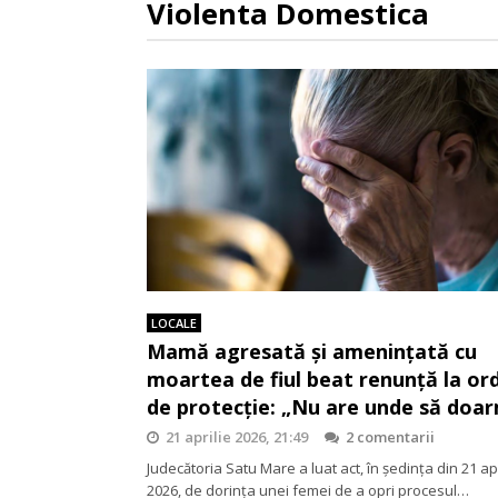
Violenta Domestica
LOCALE
Mamă agresată și amenințată cu
moartea de fiul beat renunță la ord
de protecție: „Nu are unde să doa
21 aprilie 2026, 21:49
2 comentarii
Judecătoria Satu Mare a luat act, în ședința din 21 apr
2026, de dorința unei femei de a opri procesul…