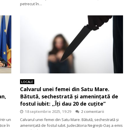
petrecut în…
LOCALE
Calvarul unei femei din Satu Mare.
an,
Bătută, sechestrată și amenințată de
fostul iubit: ,,Îți dau 20 de cuțite”
18 septembrie 2025, 19:29
2 comentarii
într-un
Calvarul unei femei din Satu Mare. Bătută, sechestrată și
ice în
amenințată de fostul iubit. Judecătoria Negrești-Oaș a emis