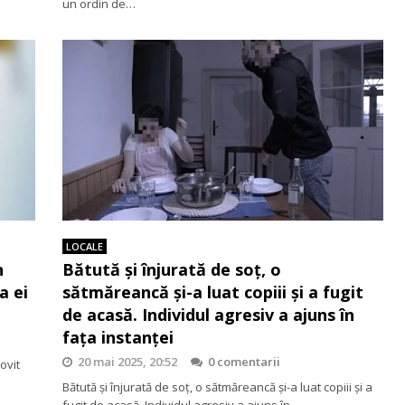
un ordin de…
LOCALE
n
Bătută și înjurată de soț, o
a ei
sătmăreancă și-a luat copiii și a fugit
de acasă. Individul agresiv a ajuns în
fața instanței
20 mai 2025, 20:52
0 comentarii
ovit
Bătută și înjurată de soț, o sătmăreancă și-a luat copiii și a
fugit de acasă. Individul agresiv a ajuns în…