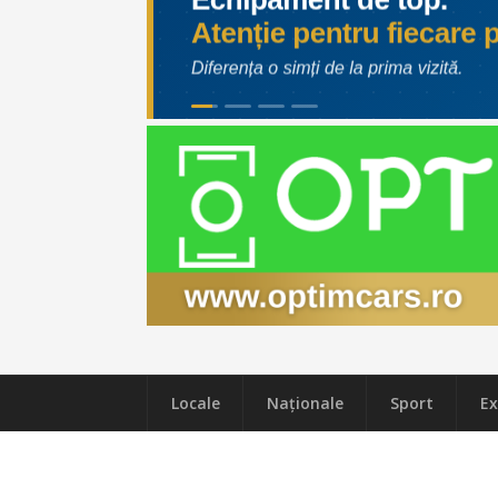
Locale
Naţionale
Sport
Ex