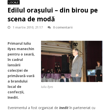
LOCALE
Edilul oraşului – din birou pe
scena de modă
1 martie 2010, 21:17
0 comentarii
Primarul Iuliu
Ilyes manechin
pentru o seară,
în cadrul
lansării
colecţiei de
primăvară-vară
a brandului
local de
Iuliu Ilyes
confecţii,
Inedit.
Evenimentul a fost organizat de
Inedit
în parteneriat cu