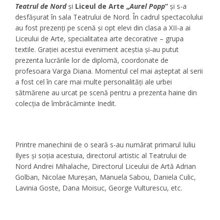
Teatrul de Nord
şi
Liceul de Arte „
Aurel Popp
”
şi s-a
desfăşurat în sala Teatrului de Nord. În cadrul spectacolului
au fost prezenţi pe scenă şi opt elevi din clasa a XII-a ai
Liceului de Arte, specialitatea arte decorative – grupa
textile. Graţiei acestui eveniment aceştia şi-au putut
prezenta lucrările lor de diplomă, coordonate de
profesoara Varga Diana. Momentul cel mai aşteptat al serii
a fost cel în care mai multe personalităţi ale urbei
sătmărene au urcat pe scenă pentru a prezenta haine din
colecţia de îmbrăcăminte Inedit.
Printre manechinii de o seară s-au numărat primarul Iuliu
Ilyes şi soţia acestuia, directorul artistic al Teatrului de
Nord Andrei Mihalache, Directorul Liceului de Artă Adrian
Golban, Nicolae Mureşan, Manuela Sabou, Daniela Culic,
Lavinia Goste, Dana Moisuc, George Vulturescu, etc.