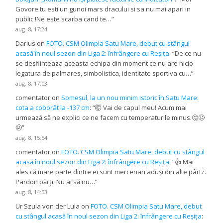
Govore tu esti un gunoi mars dracului si sa nu mai apari in
public !Ne este scarba cand te…
”
aug. 8, 17:24
Darius
on
FOTO. CSM Olimpia Satu Mare, debut cu stângul
acasă în noul sezon din Liga 2: înfrângere cu Reșița
: “
De ce nu
se desfiinteaza aceasta echipa din moment ce nu are nicio
legatura de palmares, simbolistica, identitate sportiva cu…
”
aug. 8, 17:03
comentator
on
Someșul, la un nou minim istoric în Satu Mare:
cota a coborât la -137 cm
: “
🤯 Vai de capul meu! Acum mai
urmează să ne explici ce ne facem cu temperaturile minus.🤔🥴
🤬
”
aug. 8, 15:54
comentator
on
FOTO. CSM Olimpia Satu Mare, debut cu stângul
acasă în noul sezon din Liga 2: înfrângere cu Reșița
: “
👍 Mai
ales că mare parte dintre ei sunt mercenari aduși din alte pârtz.
Pardon părți. Nu ai să nu…
”
aug. 8, 14:53
Ur Szula von der Lula
on
FOTO. CSM Olimpia Satu Mare, debut
cu stângul acasă în noul sezon din Liga 2: înfrângere cu Reșița
: