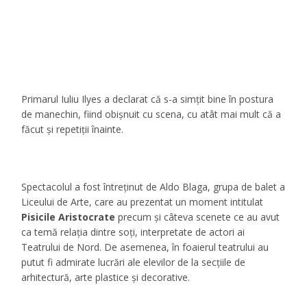
Primarul Iuliu Ilyes a declarat că s-a simţit bine în postura
de manechin, fiind obişnuit cu scena, cu atât mai mult că a
făcut şi repetiţii înainte.
Spectacolul a fost întreţinut de Aldo Blaga, grupa de balet a
Liceului de Arte, care au prezentat un moment intitulat
Pisicile Aristocrate
precum şi câteva scenete ce au avut
ca temă relaţia dintre soţi, interpretate de actori ai
Teatrului de Nord. De asemenea, în foaierul teatrului au
putut fi admirate lucrări ale elevilor de la secţiile de
arhitectură, arte plastice şi decorative.