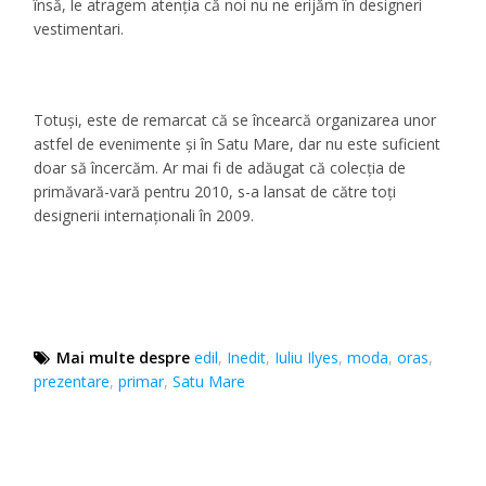
însă, le atragem atenţia că noi nu ne erijăm în designeri
vestimentari.
Totuşi, este de remarcat că se încearcă organizarea unor
astfel de evenimente şi în Satu Mare, dar nu este suficient
doar să încercăm. Ar mai fi de adăugat că colecţia de
primăvară-vară pentru 2010, s-a lansat de către toţi
designerii internaţionali în 2009.
Mai multe despre
edil
,
Inedit
,
Iuliu Ilyes
,
moda
,
oras
,
prezentare
,
primar
,
Satu Mare