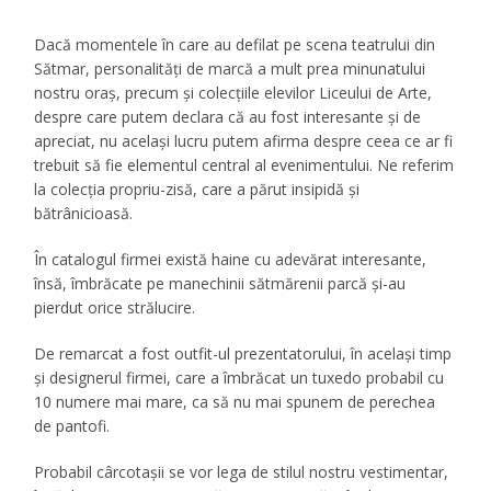
Dacă momentele în care au defilat pe scena teatrului din
Sătmar, personalităţi de marcă a mult prea minunatului
nostru oraş, precum şi colecţiile elevilor Liceului de Arte,
despre care putem declara că au fost interesante şi de
apreciat, nu acelaşi lucru putem afirma despre ceea ce ar fi
trebuit să fie elementul central al evenimentului. Ne referim
la colecţia propriu-zisă, care a părut insipidă şi
bătrânicioasă.
În catalogul firmei există haine cu adevărat interesante,
însă, îmbrăcate pe manechinii sătmărenii parcă şi-au
pierdut orice strălucire.
De remarcat a fost outfit-ul prezentatorului, în acelaşi timp
şi designerul firmei, care a îmbrăcat un tuxedo probabil cu
10 numere mai mare, ca să nu mai spunem de perechea
de pantofi.
Probabil cârcotaşii se vor lega de stilul nostru vestimentar,