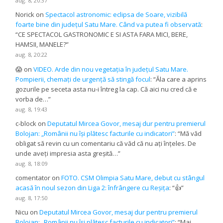
aug. 8, 20:37
Norick
on
Spectacol astronomic: eclipsa de Soare, vizibilă
foarte bine din județul Satu Mare. Când va putea fi observată
:
“
CE SPECTACOL GASTRONOMIC E SI ASTA FARA MICI, BERE,
HAMSII, MANELE?
”
aug. 8, 20:22
😱
on
VIDEO. Arde din nou vegetația în județul Satu Mare.
Pompierii, chemați de urgență să stingă focul
: “
Ăla care a aprins
gozurile pe seceta asta nu-i întreg la cap. Că aici nu cred că e
vorba de…
”
aug. 8, 19:43
c-block
on
Deputatul Mircea Govor, mesaj dur pentru premierul
Bolojan: „Românii nu își plătesc facturile cu indicatori”
: “
Mă văd
obligat să revin cu un comentariu că văd că nu ați înțeles. De
unde aveți impresia asta greșită…
”
aug. 8, 18:09
comentator
on
FOTO. CSM Olimpia Satu Mare, debut cu stângul
acasă în noul sezon din Liga 2: înfrângere cu Reșița
: “
👍
”
aug. 8, 17:50
Nicu
on
Deputatul Mircea Govor, mesaj dur pentru premierul
Bolojan: „Românii nu își plătesc facturile cu indicatori”
: “
Mai