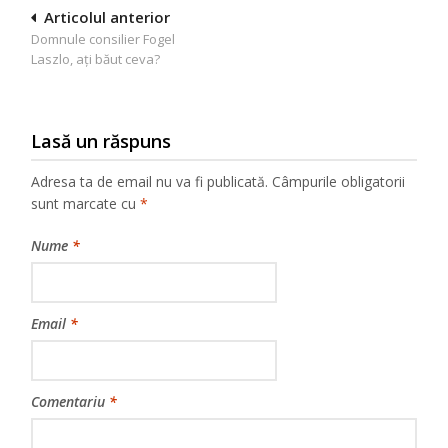
Navigare
Articolul anterior
Domnule consilier Fogel
în
Laszlo, aţi băut ceva?
articole
Lasă un răspuns
Adresa ta de email nu va fi publicată.
Câmpurile obligatorii
sunt marcate cu
*
Nume
*
Email
*
Comentariu
*