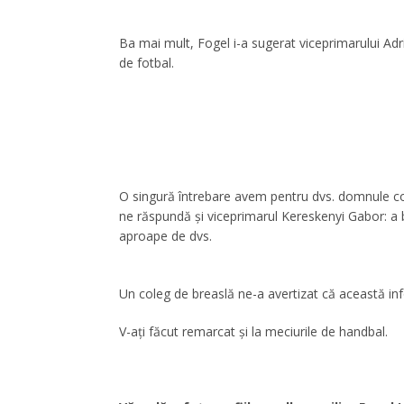
Ba mai mult, Fogel i-a sugerat viceprimarului Adr
de fotbal.
O singură întrebare avem pentru dvs. domnule con
ne răspundă şi viceprimarul Kereskenyi Gabor: a b
aproape de dvs.
Un coleg de breaslă ne-a avertizat că această in
V-aţi făcut remarcat şi la meciurile de handbal.