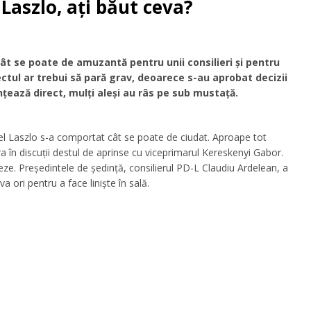
Laszlo, aţi băut ceva?
cât se poate de amuzantă pentru unii consilieri şi pentru
tul ar trebui să pară grav, deoarece s-au aprobat decizii
ţează direct, mulţi aleşi au râs pe sub mustaţă.
ogel Laszlo s-a comportat cât se poate de ciudat. Aproape tot
intra în discuţii destul de aprinse cu viceprimarul Kereskenyi Gabor.
eze. Preşedintele de şedinţă, consilierul PD-L Claudiu Ardelean, a
a ori pentru a face linişte în sală.