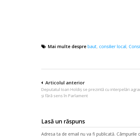
Mai multe despre
baut
,
consilier local
,
Consi
Navigare
Articolul anterior
Deputatul Ioan Holdiş se prezintă cu interpelări agr
în
şi fără sens în Parlament
articole
Lasă un răspuns
Adresa ta de email nu va fi publicată.
Câmpurile o