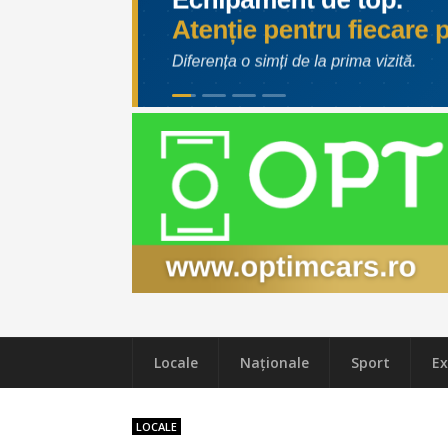
Locale
Naţionale
Sport
Ex
LOCALE