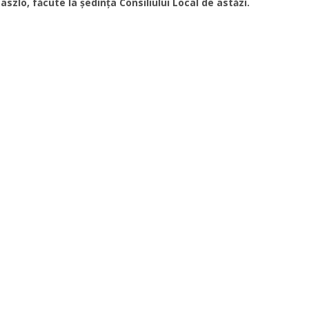
aszlo, făcute la şedinţa Consiliului Local de astăzi.