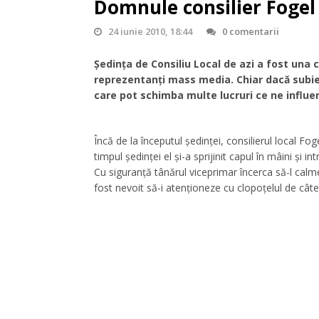
Domnule consilier Fogel 
24 iunie 2010, 18:44
0 comentarii
Şedinţa de Consiliu Local de azi a fost una 
reprezentanţi mass media. Chiar dacă subiec
care pot schimba multe lucruri ce ne influen
Încă de la începutul şedinţei, consilierul local F
timpul şedinţei el şi-a sprijinit capul în mâini şi 
Cu siguranţă tânărul viceprimar încerca să-l calm
fost nevoit să-i atenţioneze cu clopoţelul de câtev