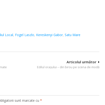
liul Local
,
Fogel Laszlo
,
Kereskenyi Gabor
,
Satu Mare
Articolul următor
amate
Edilul oraşului – din birou pe scena de modă
bligatorii sunt marcate cu
*