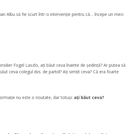
ian Albu să fie scurt într-o intervenţie pentru că… începe un meci
silier Fogel Laszlo, aţi băut ceva înainte de şedinţă? Ar putea să
ăut ceva colegul dvs. de partid? Aţi simţit ceva? Că era foarte
formaţie nu este o noutate, dar totuşi:
aţi băut ceva?