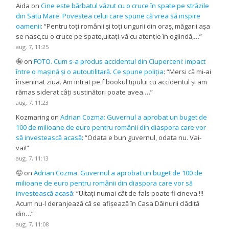
Aida
on
Cine este bărbatul văzut cu o cruce în spate pe străzile
din Satu Mare. Povestea celui care spune că vrea să inspire
oamenii
: “
Pentru toți românii și toți ungurii din oraș, măgarii așa
se nasc,cu o cruce pe spate,uitați-vă cu atenție în oglindă,…
”
aug. 7, 11:25
🤪
on
FOTO. Cum s-a produs accidentul din Ciuperceni: impact
între o mașină și o autoutilitară. Ce spune poliția
: “
Mersi că mi-ai
înseninat ziua. Am intrat pe f.bookul tipului cu accidentul și am
rămas siderat câți sustinători poate avea.…
”
aug. 7, 11:23
Kozmaring
on
Adrian Cozma: Guvernul a aprobat un buget de
100 de milioane de euro pentru românii din diaspora care vor
să investească acasă
: “
Odata e bun guvernul, odata nu. Vai-
vai!
”
aug. 7, 11:13
🤪
on
Adrian Cozma: Guvernul a aprobat un buget de 100 de
milioane de euro pentru românii din diaspora care vor să
investească acasă
: “
Uitați numai cât de fals poate fi cineva !!!
Acum nu-l deranjează că se afișează în Casa Dăinurii clădită
din…
”
aug. 7, 11:08