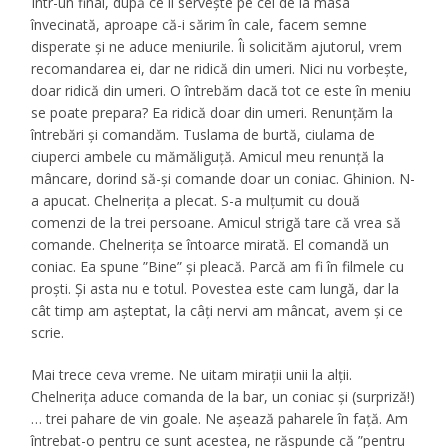
Într-un final, după ce îi servește pe cei de la masa
învecinată, aproape că-i sărim în cale, facem semne
disperate şi ne aduce meniurile. Îi solicităm ajutorul, vrem
recomandarea ei, dar ne ridică din umeri. Nici nu vorbește,
doar ridică din umeri. O întrebăm dacă tot ce este în meniu
se poate prepara? Ea ridică doar din umeri. Renunțăm la
întrebări și comandăm. Tuslama de burtă, ciulama de
ciuperci ambele cu mămăliguţă. Amicul meu renunță la
mâncare, dorind să-și comande doar un coniac. Ghinion. N-
a apucat. Chelnerița a plecat. S-a mulţumit cu două
comenzi de la trei persoane. Amicul strigă tare că vrea să
comande. Chelneriţa se întoarce mirată. El comandă un
coniac. Ea spune ”Bine” și pleacă. Parcă am fi în filmele cu
proşti. Şi asta nu e totul. Povestea este cam lungă, dar la
cât timp am aşteptat, la câţi nervi am mâncat, avem şi ce
scrie.
Mai trece ceva vreme. Ne uitam miraţii unii la alţii.
Chelneriţa aduce comanda de la bar, un coniac și (surpriză!)
… trei pahare de vin goale. Ne așează paharele în față. Am
întrebat-o pentru ce sunt acestea, ne răspunde că ”pentru