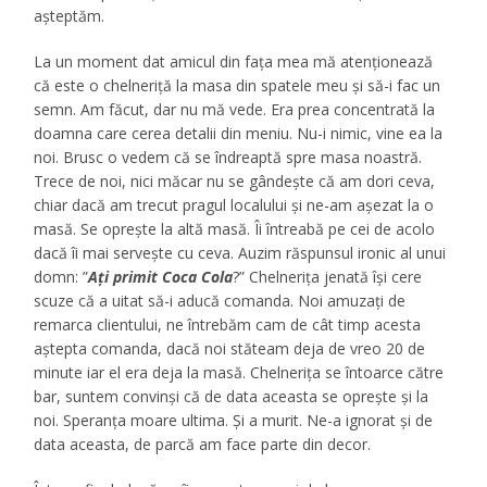
așteptăm.
La un moment dat amicul din fața mea mă atenționează
că este o chelneriță la masa din spatele meu și să-i fac un
semn. Am făcut, dar nu mă vede. Era prea concentrată la
doamna care cerea detalii din meniu. Nu-i nimic, vine ea la
noi. Brusc o vedem că se îndreaptă spre masa noastră.
Trece de noi, nici măcar nu se gândeşte că am dori ceva,
chiar dacă am trecut pragul localului şi ne-am aşezat la o
masă. Se opreşte la altă masă. Îi întreabă pe cei de acolo
dacă îi mai servește cu ceva. Auzim răspunsul ironic al unui
domn: ”
Ați primit Coca Cola
?” Chelnerița jenată își cere
scuze că a uitat să-i aducă comanda. Noi amuzați de
remarca clientului, ne întrebăm cam de cât timp acesta
aştepta comanda, dacă noi stăteam deja de vreo 20 de
minute iar el era deja la masă. Chelnerița se întoarce către
bar, suntem convinși că de data aceasta se oprește și la
noi. Speranța moare ultima. Și a murit. Ne-a ignorat şi de
data aceasta, de parcă am face parte din decor.