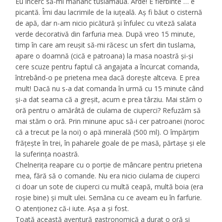
Eu încerc să-mi mănânc tuslamaua. Arde! E fierbinte … e
picantă. Îmi dau lacrimile de la iuțeală. Aș fi băut o cisternă
de apă, dar n-am nicio picătură şi înfulec cu viteză salata
verde decorativă din farfuria mea. După vreo 15 minute,
timp în care am reușit să-mi răcesc un sfert din tuslama,
apare o doamnă (cică e patroana) la masa noastră și-și
cere scuze pentru faptul că angajata a încurcat comanda,
întrebând-o pe prietena mea dacă dorește altceva. E prea
mult! Dacă nu s-a dat comanda în urmă cu 15 minute când
și-a dat seama că a greșit, acum e prea târziu. Mai stăm o
oră pentru o amărâtă de ciulama de ciuperci? Refuzăm să
mai stăm o oră. Prin minune apuc să-i cer patroanei (noroc
că a trecut pe la noi) o apă minerală (500 ml). O împărțim
frățește în trei, în paharele goale de pe masă, părtașe și ele
la suferința noastră.
Chelnerița reapare cu o porție de mâncare pentru prietena
mea, fără să o comande. Nu era nicio ciulama de ciuperci
ci doar un sote de ciuperci cu multă ceapă, multă boia (era
roșie bine) și mult ulei. Semăna cu ce aveam eu în farfurie.
O atenționez că-i iute. Aşa a şi fost.
Toată această aventură gastronomică a durat o oră și