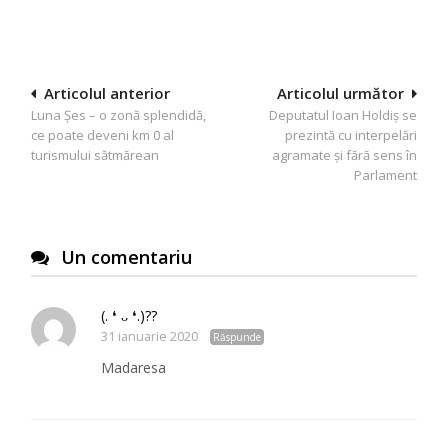
Navigare
Articolul anterior
Articolul următor
Luna Şes – o zonă splendidă,
Deputatul Ioan Holdiş se
în
ce poate deveni km 0 al
prezintă cu interpelări
articole
turismului sătmărean
agramate şi fără sens în
Parlament
Un comentariu
(. ❛ ᴗ ❛.)??
31 ianuarie 2020
Răspunde
Madaresa