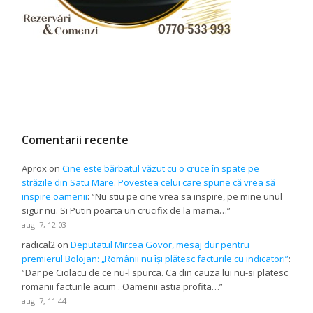
Comentarii recente
Aprox
on
Cine este bărbatul văzut cu o cruce în spate pe
străzile din Satu Mare. Povestea celui care spune că vrea să
inspire oamenii
: “
Nu stiu pe cine vrea sa inspire, pe mine unul
sigur nu. Si Putin poarta un crucifix de la mama…
”
aug. 7, 12:03
radical2
on
Deputatul Mircea Govor, mesaj dur pentru
premierul Bolojan: „Românii nu își plătesc facturile cu indicatori”
:
“
Dar pe Ciolacu de ce nu-l spurca. Ca din cauza lui nu-si platesc
romanii facturile acum . Oamenii astia profita…
”
aug. 7, 11:44