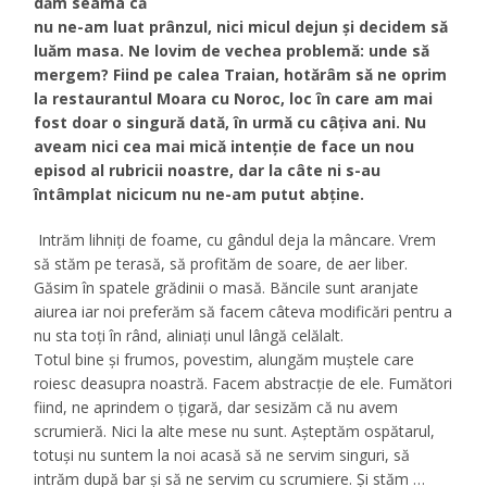
dăm seama că
nu ne-am luat prânzul, nici micul dejun și decidem să
luăm masa. Ne lovim de vechea problemă: unde să
mergem? Fiind pe calea Traian, hotărâm să ne oprim
la restaurantul Moara cu Noroc, loc în care am mai
fost doar o singură dată, în urmă cu câțiva ani. Nu
aveam nici cea mai mică intenţie de face un nou
episod al rubricii noastre, dar la câte ni s-au
întâmplat nicicum nu ne-am putut abţine.
Intrăm lihniţi de foame, cu gândul deja la mâncare. Vrem
să stăm pe terasă, să profităm de soare, de aer liber.
Găsim în spatele grădinii o masă. Băncile sunt aranjate
aiurea iar noi preferăm să facem câteva modificări pentru a
nu sta toţi în rând, aliniaţi unul lângă celălalt.
Totul bine și frumos, povestim, alungăm muștele care
roiesc deasupra noastră. Facem abstracție de ele. Fumători
fiind, ne aprindem o țigară, dar sesizăm că nu avem
scrumieră. Nici la alte mese nu sunt. Așteptăm ospătarul,
totuși nu suntem la noi acasă să ne servim singuri, să
intrăm după bar și să ne servim cu scrumiere. Și stăm …