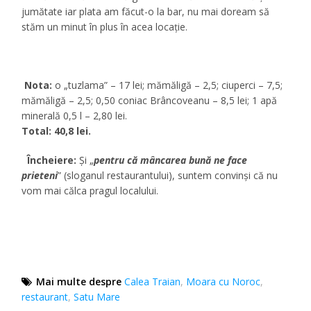
jumătate iar plata am făcut-o la bar, nu mai doream să
stăm un minut în plus în acea locație.
Nota:
o „tuzlama” – 17 lei; mămăligă – 2,5; ciuperci – 7,5;
mămăligă – 2,5; 0,50 coniac Brâncoveanu – 8,5 lei; 1 apă
minerală 0,5 l – 2,80 lei.
Total: 40,8 lei.
Încheiere:
Şi „
pentru că mâncarea bună ne face
prieteni
” (sloganul restaurantului), suntem convinşi că nu
vom mai călca pragul localului.
Mai multe despre
Calea Traian
,
Moara cu Noroc
,
restaurant
,
Satu Mare