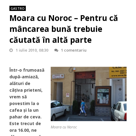
GASTRO
Moara cu Noroc – Pentru că
mâncarea bună trebuie
căutată în altă parte
1 iulie 2010, 08:30
1 comentariu
Într-o frumoasă
după-amiază,
alături de
câțiva prieteni,
vrem să
povestim la o
cafea și la un
pahar de ceva.
Este trecut de
Moara cu Noroc
ora 16.00, ne