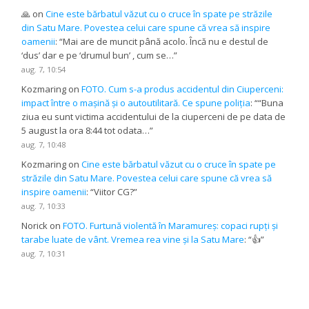
🙏
on
Cine este bărbatul văzut cu o cruce în spate pe străzile
din Satu Mare. Povestea celui care spune că vrea să inspire
oamenii
: “
Mai are de muncit până acolo. Încă nu e destul de
‘dus’ dar e pe ‘drumul bun’ , cum se…
”
aug. 7, 10:54
Kozmaring
on
FOTO. Cum s-a produs accidentul din Ciuperceni:
impact între o mașină și o autoutilitară. Ce spune poliția
: “
“Buna
ziua eu sunt victima accidentului de la ciuperceni de pe data de
5 august la ora 8:44 tot odata…
”
aug. 7, 10:48
Kozmaring
on
Cine este bărbatul văzut cu o cruce în spate pe
străzile din Satu Mare. Povestea celui care spune că vrea să
inspire oamenii
: “
Viitor CG?
”
aug. 7, 10:33
Norick
on
FOTO. Furtună violentă în Maramureș: copaci rupți și
tarabe luate de vânt. Vremea rea vine și la Satu Mare
: “
👍
”
aug. 7, 10:31