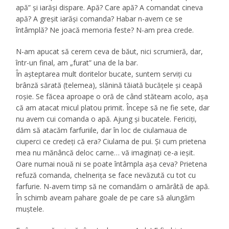
apă” și iarăşi dispare. Apă? Care apă? A comandat cineva
apă? A greşit iarăşi comanda? Habar n-avem ce se
întâmplă? Ne joacă memoria feste? N-am prea crede.
N-am apucat să cerem ceva de băut, nici scrumieră, dar,
într-un final, am „furat” una de la bar.
În așteptarea mult doritelor bucate, suntem serviți cu
brânză sărată (telemea), slănină tăiată bucățele și ceapă
roșie. Se făcea aproape o oră de când stăteam acolo, așa
că am atacat micul platou primit. Începe să ne fie sete, dar
nu avem cui comanda o apă. Ajung și bucatele. Fericiți,
dăm să atacăm farfuriile, dar în loc de ciulamaua de
ciuperci ce credeţi că era? Ciulama de pui. Şi cum prietena
mea nu mănâncă deloc carne… vă imaginaţi ce-a ieşit.
Oare numai nouă ni se poate întâmpla aşa ceva? Prietena
refuză comanda, chelnerița se face nevăzută cu tot cu
farfurie. N-avem timp să ne comandăm o amărâtă de apă.
În schimb aveam pahare goale de pe care să alungăm
muştele.