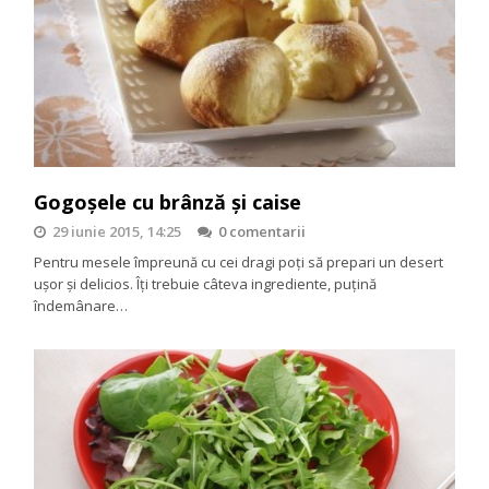
Gogoşele cu brânză şi caise
29 iunie 2015, 14:25
0 comentarii
Pentru mesele împreună cu cei dragi poţi să prepari un desert
uşor şi delicios. Îţi trebuie câteva ingrediente, puţină
îndemânare…