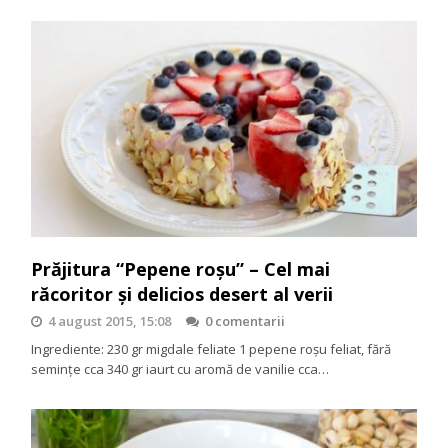
Prăjitura “Pepene roşu” – Cel mai
răcoritor şi delicios desert al verii
4 august 2015, 15:08
0 comentarii
Ingrediente: 230 gr migdale feliate 1 pepene roşu feliat, fără
seminţe cca 340 gr iaurt cu aromă de vanilie cca…