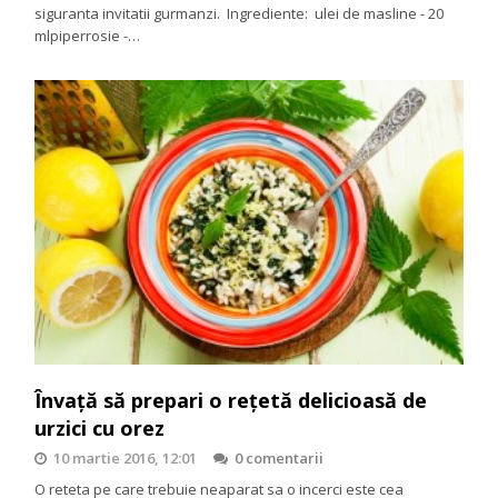
siguranta invitatii gurmanzi. Ingrediente: ulei de masline - 20
mlpiperrosie -…
Învață să prepari o rețetă delicioasă de
urzici cu orez
10 martie 2016, 12:01
0 comentarii
O reteta pe care trebuie neaparat sa o incerci este cea