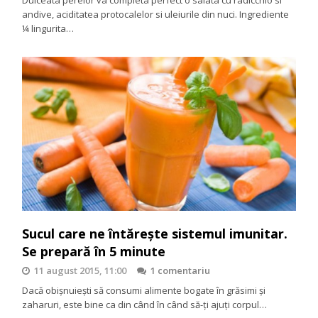
Dulceata perelor va completa perfect o salata cu radicchio si
andive, aciditatea protocalelor si uleiurile din nuci. Ingrediente
¼ lingurita…
Sucul care ne întăreşte sistemul imunitar.
Se prepară în 5 minute
11 august 2015, 11:00
1 comentariu
Dacă obişnuieşti să consumi alimente bogate în grăsimi şi
zaharuri, este bine ca din când în când să-ţi ajuţi corpul…