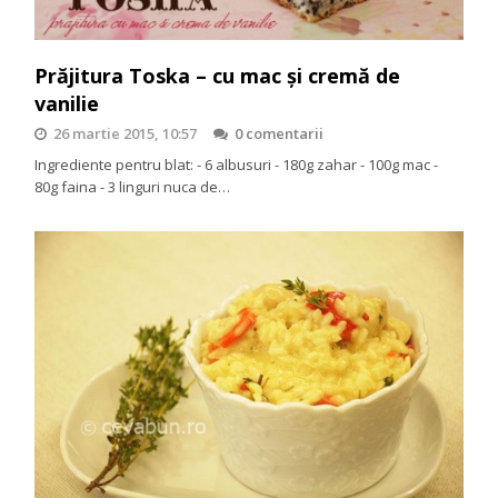
Prăjitura Toska – cu mac şi cremă de
vanilie
26 martie 2015, 10:57
0 comentarii
Ingrediente pentru blat: - 6 albusuri - 180g zahar - 100g mac -
80g faina - 3 linguri nuca de…