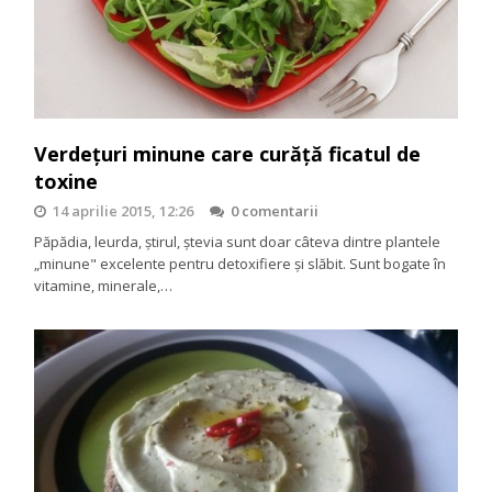
Verdeţuri minune care curăţă ficatul de
toxine
14 aprilie 2015, 12:26
0 comentarii
Păpădia, leurda, ştirul, ştevia sunt doar câteva dintre plantele
„minune" excelente pentru detoxifiere și slăbit. Sunt bogate în
vitamine, minerale,…