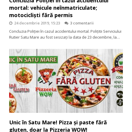
Concluzia Poliției în cazul accidentului
mortal: vehicule neînmatriculate;
motocicliști fără permis
24 decembrie 2019, 15:23
3 comentarii
Concluzia Poliției în cazul accidentului mortal. Polițitii Serviciului
Rutier Satu Mare au fost sesizați la data de 23 decembrie, la…
Unic în Satu Mare! Pizza și paste fără
gluten, doar la Pizzeria WOW!