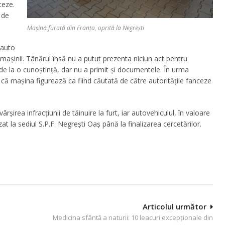
ceze.
 de
Mașină furată din Franța, oprită la Negrești
i auto
 mașinii. Tânărul însă nu a putut prezenta niciun act pentru
 la o cunoștință, dar nu a primit și documentele. În urma
at că mașina figurează ca fiind căutată de către autoritățile fanceze
irea infracțiunii de tăinuire la furt, iar autovehiculul, în valoare
at la sediul S.P.F. Negrești Oaș până la finalizarea cercetărilor.
Articolul următor
Medicina sfântă a naturii: 10 leacuri excepţionale din