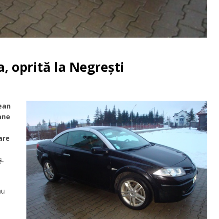
, oprită la Negrești
rean
ane
are
ș.
au