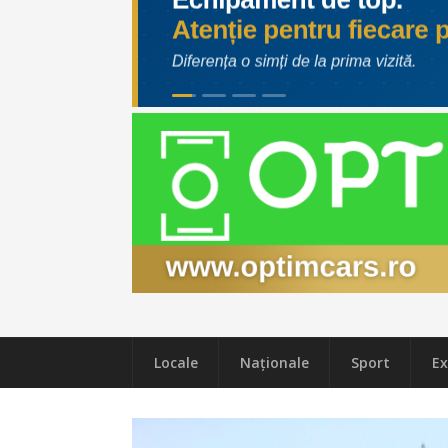
Locale
Naţionale
Sport
Ex