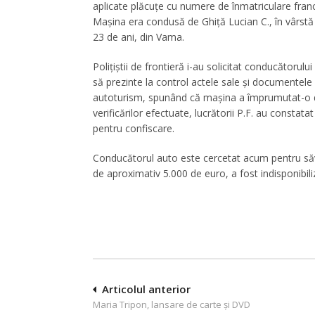
aplicate plăcuțe cu numere de înmatriculare fran
Mașina era condusă de Ghiță Lucian C., în vârstă
23 de ani, din Vama.
Polițiștii de frontieră i-au solicitat conducătorulu
să prezinte la control actele sale și documentele
autoturism, spunând că mașina a împrumutat-o de
verificărilor efectuate, lucrătorii P.F. au constat
pentru confiscare.
Conducătorul auto este cercetat acum pentru săvârș
de aproximativ 5.000 de euro, a fost indisponibiliz
Navigare
Articolul anterior
Maria Tripon, lansare de carte şi DVD
în