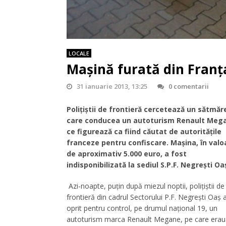
LOCALE
Mașină furată din Franța
31 ianuarie 2013, 13:25
0 comentarii
Poliţiştii de frontieră cercetează un sătmă
care conducea un autoturism Renault Meg
ce figurează ca fiind căutat de autoritățile
franceze pentru confiscare. Mașina, în valo
de aproximativ 5.000 euro, a fost
indisponibilizată la sediul S.P.F. Negrești Oa
Azi-noapte, puțin după miezul noptii, polițiștii de
frontieră din cadrul Sectorului P.F. Negrești Oaș 
oprit pentru control, pe drumul național 19, un
autoturism marca Renault Megane, pe care erau