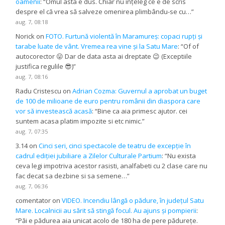
oamenii
: “
Omul asta e dus. Chiar nu înțeleg ce e de scris
despre el că vrea să salveze omenirea plimbându-se cu…
”
aug. 7, 08:18
Norick
on
FOTO. Furtună violentă în Maramureș: copaci rupți și
tarabe luate de vânt. Vremea rea vine și la Satu Mare
: “
Of of
autocorector 😛 Dar de data asta ai dreptate 😉 (Exceptiile
justifica regulile 😎)
”
aug. 7, 08:16
Radu Cristescu
on
Adrian Cozma: Guvernul a aprobat un buget
de 100 de milioane de euro pentru românii din diaspora care
vor să investească acasă
: “
Bine ca aia primesc ajutor. cei
suntem acasa platim impozite si etc nimic.
”
aug. 7, 07:35
3.14
on
Cinci seri, cinci spectacole de teatru de excepție în
cadrul ediției jubiliare a Zilelor Culturale Partium
: “
Nu exista
ceva legi impotriva acestor rasisti, analfabeti cu 2 clase care nu
fac decat sa dezbine si sa semene…
”
aug. 7, 06:36
comentator
on
VIDEO. Incendiu lângă o pădure, în județul Satu
Mare. Localnicii au sărit să stingă focul. Au ajuns și pompierii
:
“
Păi e pădurea aia unicat acolo de 180 ha de pere pădurețe.