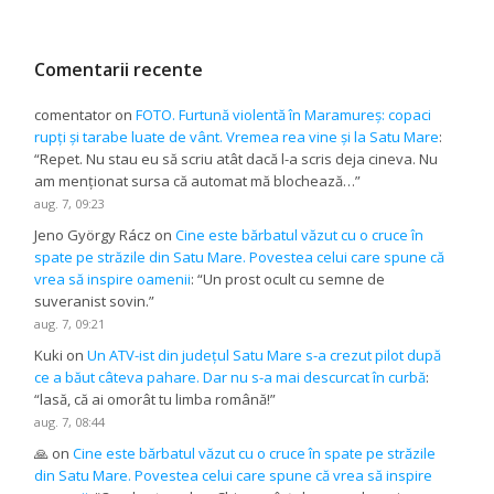
Comentarii recente
comentator
on
FOTO. Furtună violentă în Maramureș: copaci
rupți și tarabe luate de vânt. Vremea rea vine și la Satu Mare
:
“
Repet. Nu stau eu să scriu atât dacă l-a scris deja cineva. Nu
am menționat sursa că automat mă blochează…
”
aug. 7, 09:23
Jeno György Rácz
on
Cine este bărbatul văzut cu o cruce în
spate pe străzile din Satu Mare. Povestea celui care spune că
vrea să inspire oamenii
: “
Un prost ocult cu semne de
suveranist sovin.
”
aug. 7, 09:21
Kuki
on
Un ATV-ist din județul Satu Mare s-a crezut pilot după
ce a băut câteva pahare. Dar nu s-a mai descurcat în curbă
:
“
lasă, că ai omorât tu limba română!
”
aug. 7, 08:44
🙏
on
Cine este bărbatul văzut cu o cruce în spate pe străzile
din Satu Mare. Povestea celui care spune că vrea să inspire