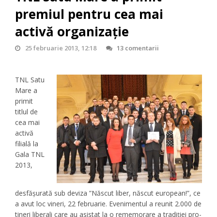
premiul pentru cea mai
activă organizație
25 februarie 2013, 12:18
13 comentarii
TNL Satu
Mare a
primit
titlul de
cea mai
activă
filială la
Gala TNL
2013,
desfășurată sub deviza
”Născut liber, născut european!”,
ce
a avut loc vineri, 22 februarie. Evenimentul a reunit 2.000 de
tineri liberali care au asistat la o rememorare a tradiției pro-