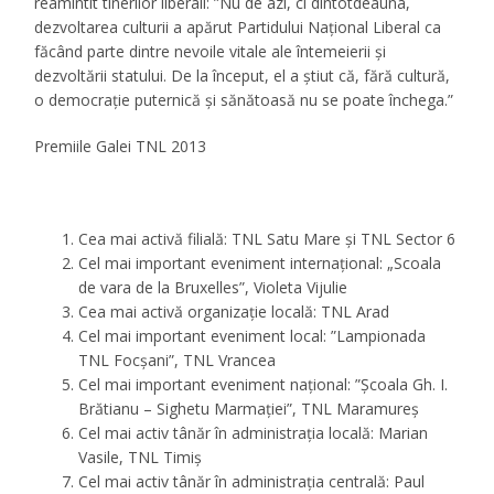
reamintit tinerilor liberali:
”Nu de azi, ci dintotdeauna,
dezvoltarea culturii a apărut Partidului Național Liberal ca
făcând parte dintre nevoile vitale ale întemeierii și
dezvoltării statului. De la început, el a știut că, fără cultură,
o democrație puternică și sănătoasă nu se poate închega.”
Premiile Galei TNL 2013
Cea mai activă filială: TNL Satu Mare și TNL Sector 6
Cel mai important eveniment internațional: „Scoala
de vara de la Bruxelles”, Violeta Vijulie
Cea mai activă organizație locală: TNL Arad
Cel mai important eveniment local: ”Lampionada
TNL Focșani”, TNL Vrancea
Cel mai important eveniment național: ”Școala Gh. I.
Brătianu – Sighetu Marmației”, TNL Maramureș
Cel mai activ tânăr în administrația locală: Marian
Vasile, TNL Timiș
Cel mai activ tânăr în administrația centrală: Paul