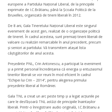
europene a Partidului Național Liberal, de la principiile
exprimate de I.C.Brătianu, până la Școala Politică de la
Bruxelles, organizată de tinerii liberali în 2012.
De 8 ani,
Gala Tineretului Național Liberal
este singurul
eveniment de acest gen, realizat de o organizație politică
de tineret. În cadrul acesteia, sunt premiați tinerii liberali de
valoare cu realizări remarcabile în anul precedent, precum
și seniori ai partidului. Vă transmitem atașat lista
câștigătorilor de anul acesta.
Președinte PNL, Crin Antonescu, a participat la eveniment
și a primit personal încredințarea că energia și entuziasmul
tinerilor liberali se vor reuni în mod eficient în cadrul
”Echipei lui Crin – 2014”
, pentru alegerea primului
președinte liberal al României.
Gala TNL a creat un arc peste timp și a legat acțiunile pe
care le desfășoară TNL astăzi de principiile înaintașilor
liberali. Printr-o înregistrare audio originală, I.C.Brătianu a