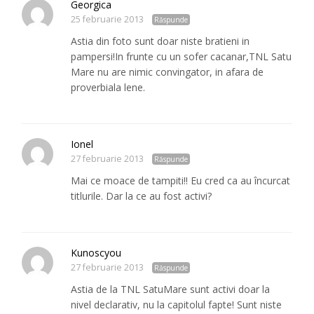
Georgica
25 februarie 2013
Răspunde
Astia din foto sunt doar niste bratieni in
pampersi!In frunte cu un sofer cacanar,TNL Satu
Mare nu are nimic convingator, in afara de
proverbiala lene.
Ionel
27 februarie 2013
Răspunde
Mai ce moace de tampiti!! Eu cred ca au încurcat
titlurile. Dar la ce au fost activi?
Kunoscyou
27 februarie 2013
Răspunde
Astia de la TNL SatuMare sunt activi doar la
nivel declarativ, nu la capitolul fapte! Sunt niste