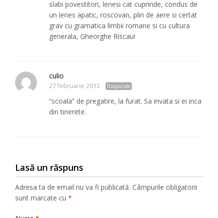
slabi povestitori, lenesi cat cuprinde, condus de
un lenes apatic, roscovan, plin de aere si certat
grav cu gramatica limbii romane si cu cultura
generala, Gheorghe Riscau!
culio
27 februarie 2013
Răspunde
“scoala” de pregatire, la furat. Sa invata si ei inca
din tinerete.
Lasă un răspuns
Adresa ta de email nu va fi publicată.
Câmpurile obligatorii
sunt marcate cu
*