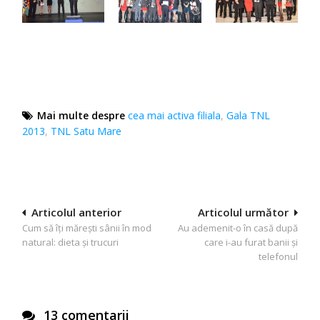
Mai multe despre
cea mai activa filiala
,
Gala TNL
2013
,
TNL Satu Mare
Navigare
Articolul anterior
Articolul următor
Cum să îţi măreşti sânii în mod
Au ademenit-o în casă după
în
natural: dieta şi trucuri
care i-au furat banii și
articole
telefonul
13 comentarii