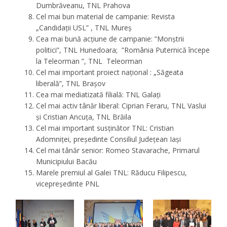
Dumbrăveanu, TNL Prahova
Cel mai bun material de campanie: Revista
„Candidații USL” , TNL Mureș
Cea mai bună acțiune de campanie: ”Monștrii
politici”, TNL Hunedoara; ”România Puternică începe
la Teleorman ”, TNL Teleorman
Cel mai important proiect național : „Săgeata
liberală”, TNL Brașov
Cea mai mediatizată filială: TNL Galați
Cel mai activ tânăr liberal: Ciprian Feraru, TNL Vaslui
și Cristian Ancuța, TNL Brăila
Cel mai important susținător TNL: Cristian
Adomniței, președinte Consiliul Județean Iași
Cel mai tânăr senior: Romeo Stavarache, Primarul
Municipiului Bacău
Marele premiul al Galei TNL: Răducu Filipescu,
vicepreședinte PNL