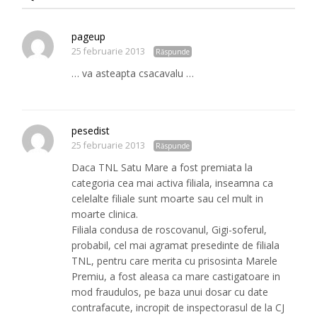
pageup
25 februarie 2013
Răspunde
… va asteapta csacavalu …
pesedist
25 februarie 2013
Răspunde
Daca TNL Satu Mare a fost premiata la
categoria cea mai activa filiala, inseamna ca
celelalte filiale sunt moarte sau cel mult in
moarte clinica.
Filiala condusa de roscovanul, Gigi-soferul,
probabil, cel mai agramat presedinte de filiala
TNL, pentru care merita cu prisosinta Marele
Premiu, a fost aleasa ca mare castigatoare in
mod fraudulos, pe baza unui dosar cu date
contrafacute, incropit de inspectorasul de la CJ