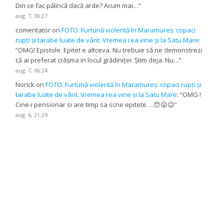
Din ce fac pălincă dacă arde? Acum mai…
”
aug. 7, 06:27
comentator
on
FOTO. Furtună violentă în Maramureș: copaci
rupți și tarabe luate de vânt. Vremea rea vine și la Satu Mare
:
“
OMG! Epistole. Epitet e altceva. Nu trebuie să ne demonstrezi
că ai preferat crășma in locul grădiniței. Știm deja. Nu…
”
aug. 7, 06:24
Norick
on
FOTO. Furtună violentă în Maramureș: copaci rupți și
tarabe luate de vânt. Vremea rea vine și la Satu Mare
: “
OMG !
Cine-i pensionar si are timp sa scrie epitete….😯😛😉
”
aug. 6, 21:29