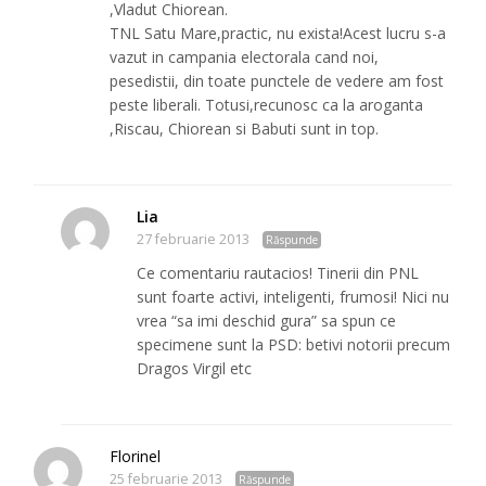
,Vladut Chiorean.
TNL Satu Mare,practic, nu exista!Acest lucru s-a
vazut in campania electorala cand noi,
pesedistii, din toate punctele de vedere am fost
peste liberali. Totusi,recunosc ca la aroganta
,Riscau, Chiorean si Babuti sunt in top.
Lia
27 februarie 2013
Răspunde
Ce comentariu rautacios! Tinerii din PNL
sunt foarte activi, inteligenti, frumosi! Nici nu
vrea “sa imi deschid gura” sa spun ce
specimene sunt la PSD: betivi notorii precum
Dragos Virgil etc
Florinel
25 februarie 2013
Răspunde