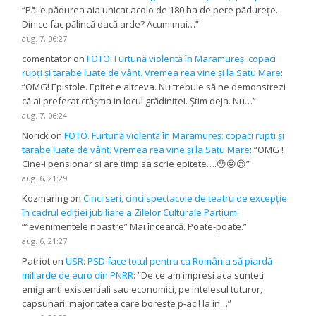
“
Păi e pădurea aia unicat acolo de 180 ha de pere pădurețe.
Din ce fac pălincă dacă arde? Acum mai…
”
aug. 7, 06:27
comentator
on
FOTO. Furtună violentă în Maramureș: copaci
rupți și tarabe luate de vânt. Vremea rea vine și la Satu Mare
:
“
OMG! Epistole. Epitet e altceva. Nu trebuie să ne demonstrezi
că ai preferat crășma in locul grădiniței. Știm deja. Nu…
”
aug. 7, 06:24
Norick
on
FOTO. Furtună violentă în Maramureș: copaci rupți și
tarabe luate de vânt. Vremea rea vine și la Satu Mare
: “
OMG !
Cine-i pensionar si are timp sa scrie epitete….😯😛😉
”
aug. 6, 21:29
Kozmaring
on
Cinci seri, cinci spectacole de teatru de excepție
în cadrul ediției jubiliare a Zilelor Culturale Partium
:
“
“evenimentele noastre” Mai încearcă. Poate-poate.
”
aug. 6, 21:27
Patriot
on
USR: PSD face totul pentru ca România să piardă
miliarde de euro din PNRR
: “
De ce am impresi aca sunteti
emigranti existentiali sau economici, pe intelesul tuturor,
capsunari, majoritatea care boreste p-aci! Ia in…
”