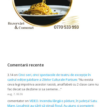
Comentarii recente
3.14
on
Cinci seri, cinci spectacole de teatru de excepție în
cadrul ediției jubiliare a Zilelor Culturale Partium
: “
Nu exista
ceva legi impotriva acestor rasisti, analfabeti cu 2 clase care nu
fac decat sa dezbine si sa semene…
”
aug. 7, 06:36
comentator
on
VIDEO. Incendiu lângă o pădure, în județul Satu
Mare. Localnicii au sărit să stingă focul. Au ajuns și pompierii
: