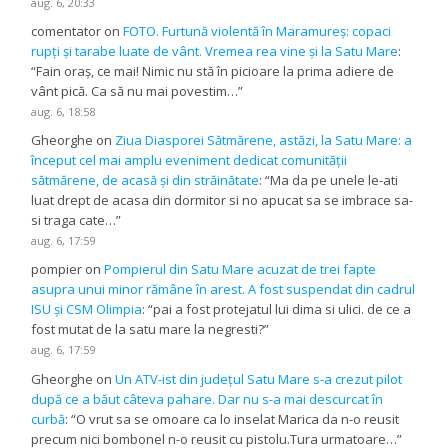
aug. 6, 20:33
comentator
on
FOTO. Furtună violentă în Maramureș: copaci
rupți și tarabe luate de vânt. Vremea rea vine și la Satu Mare
:
“
Fain oraș, ce mai! Nimic nu stă în picioare la prima adiere de
vânt pică. Ca să nu mai povestim…
”
aug. 6, 18:58
Gheorghe
on
Ziua Diasporei Sătmărene, astăzi, la Satu Mare: a
început cel mai amplu eveniment dedicat comunității
sătmărene, de acasă și din străinătate
: “
Ma da pe unele le-ati
luat drept de acasa din dormitor si no apucat sa se imbrace sa-
si traga cate…
”
aug. 6, 17:59
pompier
on
Pompierul din Satu Mare acuzat de trei fapte
asupra unui minor rămâne în arest. A fost suspendat din cadrul
ISU și CSM Olimpia
: “
pai a fost protejatul lui dima si ulici. de ce a
fost mutat de la satu mare la negresti?
”
aug. 6, 17:59
Gheorghe
on
Un ATV-ist din județul Satu Mare s-a crezut pilot
după ce a băut câteva pahare. Dar nu s-a mai descurcat în
curbă
: “
O vrut sa se omoare ca lo inselat Marica da n-o reusit
precum nici bombonel n-o reusit cu pistolu.Tura urmatoare…
”