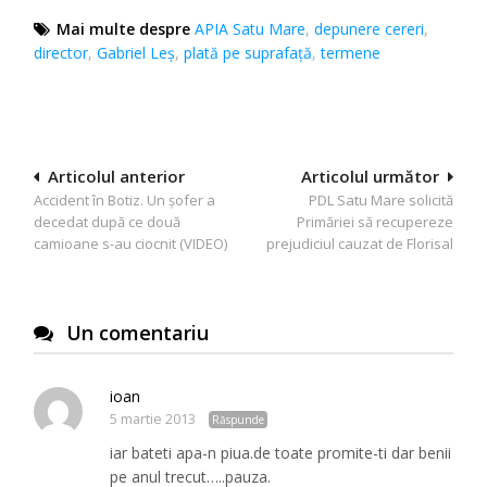
Mai multe despre
APIA Satu Mare
,
depunere cereri
,
director
,
Gabriel Leş
,
plată pe suprafață
,
termene
Navigare
Articolul anterior
Articolul următor
Accident în Botiz. Un şofer a
PDL Satu Mare solicită
în
decedat după ce două
Primăriei să recupereze
articole
camioane s-au ciocnit (VIDEO)
prejudiciul cauzat de Florisal
Un comentariu
ioan
5 martie 2013
Răspunde
iar bateti apa-n piua.de toate promite-ti dar benii
pe anul trecut…..pauza.