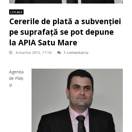
LOCALE
Cererile de plată a subvenției
pe suprafață se pot depune
la APIA Satu Mare
4 martie 2013, 17:16
1 comentariu
Agenţia
de Plăţi
şi