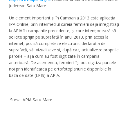
Judeţean Satu Mare.
Un element important şi în Campania 2013
este
aplicaţia
IPA Online,
prin intermediul căreia
fermierii
deja înregistraţi
la APIA în campanile precedente, şi care intenţionează să
solicite sprijin pe suprafaţă în anul 2013,
prin acces la
internet
,
pot să completeze electronic declaraţia de
suprafaţă, să vizualizeze şi, după caz, actualizeze propriile
parcele
– aşa cum au fost digitizate în campania
anterioară.
De asemenea, fermierii îşi pot digitiza parcele
noi prin identificarea pe ortofotoplanurile disponibile în
baza de date (LPIS) a APIA
.
Sursa: APIA Satu Mare