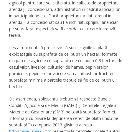
agricol pentru care solicită plata, în calitate de proprietari,
arendaşi, concesionari, administratori în cadrul asociaţiilor
în participaţiune etc. Dacă proprietarul a dat terenul în
arendă, l-a concesionat sau l-a închiriat, sprijinul financiar
pe suprafaţa respectivă va fi acordat celui care lucrează
terenul.
Leș a mai ținut să precizeze că sunt eligibile la plată
exploataţiile cu
suprafaţa de
cel puţin
un hectar
, formate
din parcele agricole cu suprafaţa de
cel puţin
0,3 hectare
. În
cazul viilor, livezilor, culturilor de hamei, pepinierelor
pomicole, pepinierelor viticole sau al arbuştilor fructiferi,
suprafaţa minimă a parcelei trebuie să fie de
cel puţin
0,1
hectare
.
De asemenea, solicitantul trebuie să respecte
Bunele
Condiţii Agricole şi de Mediu (GAEC)
şi
Cerinţele Legale în
Materie de Gestionare (SMR)
pe toată suprafaţa fermei.
Informaţii cu privire la depunerea cererii de plată unică pe
suprafaţă în campania 2013 găsiţi la adresa
http://www.apia.org.ro
respectiv la Centrele Locale/Centrul