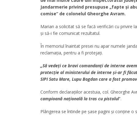
de mai multe cadre din Inspectoratul Judeţ
Jandarmerie privind presupuse „fapte şi ab
comise” de colonelul Gheorghe Avram.
Marian a solicitat să se facă verificări cu privire 
şi să-i fie comunicat rezultatul.
În memoriul înaintat presei nu apar numele janda
reclamaţia, pentru a fi protejaţi.
„Să vedeţi ce bravi comandanţi de interne avem î
protecţie al ministerului de interne şi-ar fi făcu
SIPI Satu Mare, Lupu Bogdan care a fost promova
Conform declaraţiilor acestuia, col. Gheorghe Avr
campioană naţională la tras cu pistolul
”.
Plângerea se întinde pe şase pagini şi conţine o s