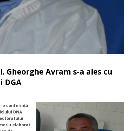
ol. Gheorghe Avram s-a ales cu
şi DGA
r-o conferinţă
iciului DNA
pectoratului
moriu elaborat