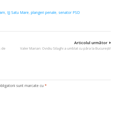
ram
,
IJJ Satu Mare
,
plangeri penale
,
senator PSD
Articolul următor
s de
Valer Marian: Ovidiu Silaghi a umblat cu pâra la Bucureşti!
bligatorii sunt marcate cu
*