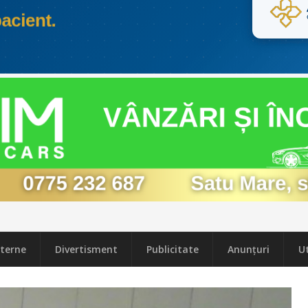
terne
Divertisment
Publicitate
Anunțuri
Ut