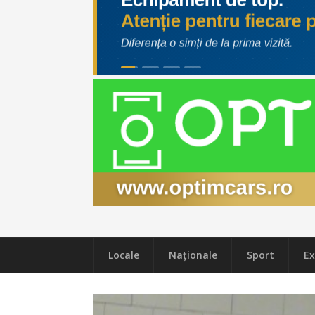
Locale
Naţionale
Sport
Ex