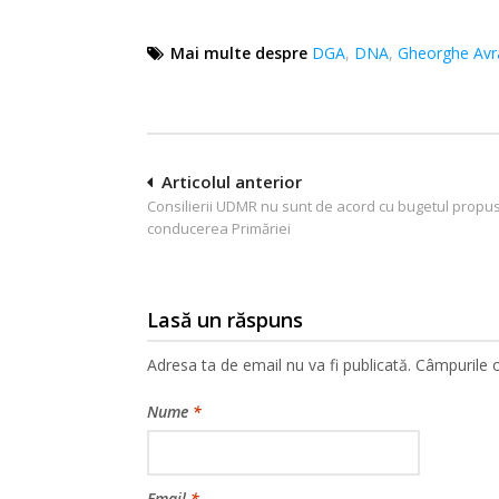
Mai multe despre
DGA
,
DNA
,
Gheorghe Av
Navigare
Articolul anterior
Consilierii UDMR nu sunt de acord cu bugetul propu
în
conducerea Primăriei
articole
Lasă un răspuns
Adresa ta de email nu va fi publicată.
Câmpurile o
Nume
*
Email
*