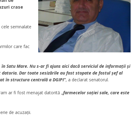
ean de
uzuri crase
la cele semnalate
rmilor care fac
n Satu Mare. Nu s-ar fi ajuns aici dacă serviciul de informaţii şi
t datoria. Dar toate sesizările au fost stopate de fostul şef al
t în structura centrală a DGIPI”
, a declarat senatorul.
am ar fi fost menajat datorită „
farmecelor soţiei sale, care este
erie de acuzaţii.