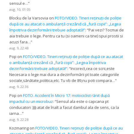
sensul e…
”
aug. 10, 01:05
Blocku de la Varsovia
on
FOTO/VIDEO. Tineri reținuți de poliție
după ce au atacat o ambulanță crezând că „fură copii”: „Legea
împotriva dezinformării trebuie adoptată!”
: “
Pai vezi? Tocmai de
aia trebuie o lege. Pentru ca tu (si oameni ca tine) spui prostii si
acuzi fara…
”
aug. 9, 22:48
Pop
on
FOTO/VIDEO. Tineri reținuți de poliție după ce au atacat
o ambulanță crezând că „fură copii”: „Legea împotriva
dezinformării trebuie adoptată!”
: “
Incorect,cea ce scrii,este
Necesara o lege mai dura a dezinformării pt toate categoriile
sociale,sănătate,politica,etc. Tu vb de 89,nu poti compara…
”
aug. 9, 22:36
Pop
on
FOTO. Accident în Micro 17: motociclist rănit după
impactul cu un microbuz
: “
Sensul ala este o capcana pt
conducatori :)))) atat de înalt a facut dambul ala de sens, ca la
iarna…
”
aug. 9, 22:28
Kozmaring
on
FOTO/VIDEO. Tineri reținuți de poliție după ce au
atacat o ambulanță crezând că „fură copii”: „Legea împotriva