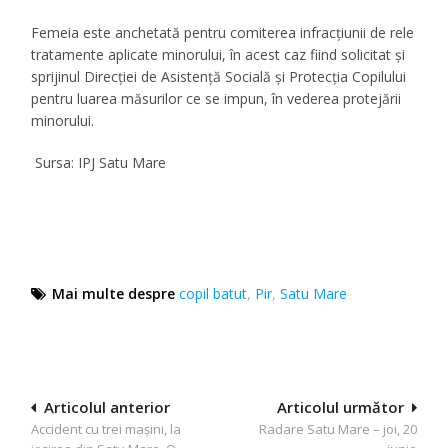
Femeia este anchetată pentru comiterea infracţiunii de rele
tratamente aplicate minorului, în acest caz fiind solicitat şi
sprijinul Direcţiei de Asistenţă Socială şi Protecţia Copilului
pentru luarea măsurilor ce se impun, în vederea protejării
minorului.
Sursa: IPJ Satu Mare
Mai multe despre
copil batut
,
Pir
,
Satu Mare
Navigare
Articolul anterior
Articolul următor
Accident cu trei mașini, la
Radare Satu Mare – joi, 20
în