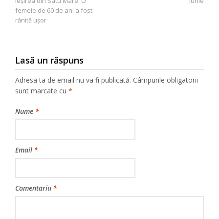
ieșirea din Satu Mare. O
iunie
articole
femeie de 60 de ani a fost
rănită ușor
Lasă un răspuns
Adresa ta de email nu va fi publicată.
Câmpurile obligatorii
sunt marcate cu
*
Nume
*
Email
*
Comentariu
*