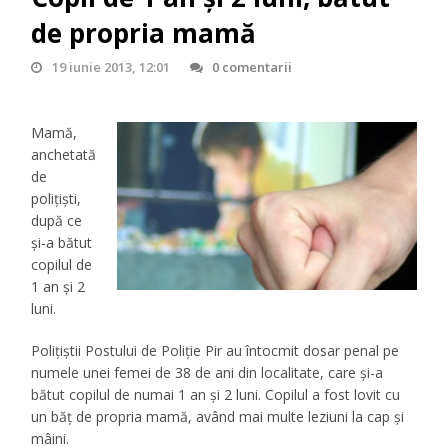
de propria mamă
19 iunie 2013, 12:01
0 comentarii
Mamă,
anchetată
de
poliţişti,
după ce
şi-a bătut
copilul de
1 an şi 2
luni.
Poliţiştii Postului de Poliţie Pir au întocmit dosar penal pe
numele unei femei de 38 de ani din localitate, care şi-a
bătut copilul de numai 1 an şi 2 luni. Copilul a fost lovit cu
un băţ de propria mamă, având mai multe leziuni la cap şi
mâini.