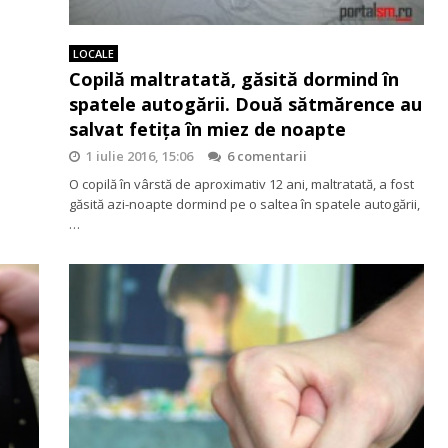
LOCALE
Copilă maltratată, găsită dormind în
spatele autogării. Două sătmărence au
salvat fetița în miez de noapte
1 iulie 2016, 15:06
6 comentarii
O copilă în vârstă de aproximativ 12 ani, maltratată, a fost
găsită azi-noapte dormind pe o saltea în spatele autogării,
…