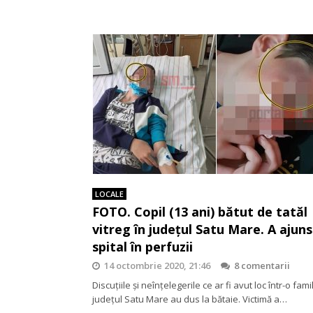
LOCALE
FOTO. Copil (13 ani) bătut de tatăl
vitreg în județul Satu Mare. A ajuns
spital în perfuzii
14 octombrie 2020, 21:46
8 comentarii
Discuțiile și neînțelegerile ce ar fi avut loc într-o fami
județul Satu Mare au dus la bătaie. Victimă a…