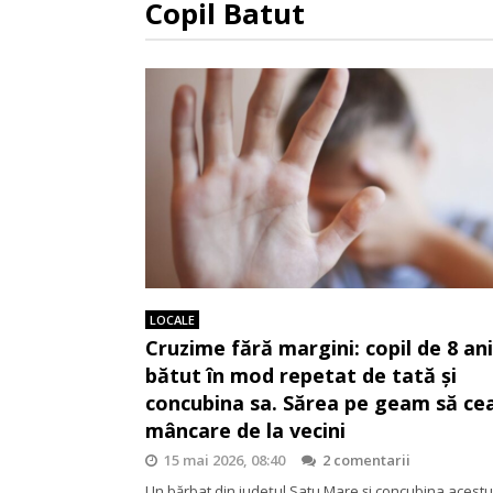
Copil Batut
LOCALE
Cruzime fără margini: copil de 8 ani
bătut în mod repetat de tată și
concubina sa. Sărea pe geam să ce
mâncare de la vecini
15 mai 2026, 08:40
2 comentarii
Un bărbat din județul Satu Mare și concubina acestu