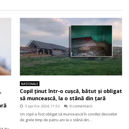
NAŢIONALE
,
Copil ținut într-o cușcă, bătut și obligat
să muncească, la o stână din țară
ară
3 aprilie 2024, 11:52
0 comentarii
Un copil a fost obligat să muncească în condiții deosebit
de grele timp de patru ani la o stână din…
ia au