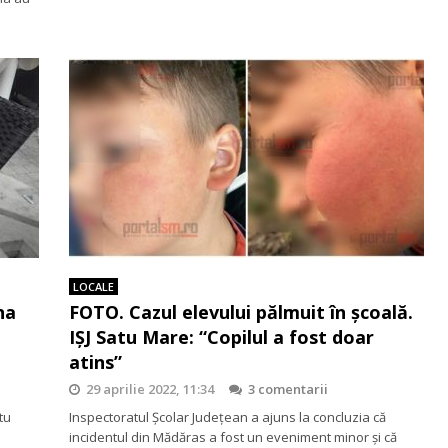
LOCALE
na
FOTO. Cazul elevului pălmuit în școală.
IȘJ Satu Mare: “Copilul a fost doar
atins”
29 aprilie 2022, 11:34
3 comentarii
tu
Inspectoratul Școlar Județean a ajuns la concluzia că
incidentul din Mădăras a fost un eveniment minor și că