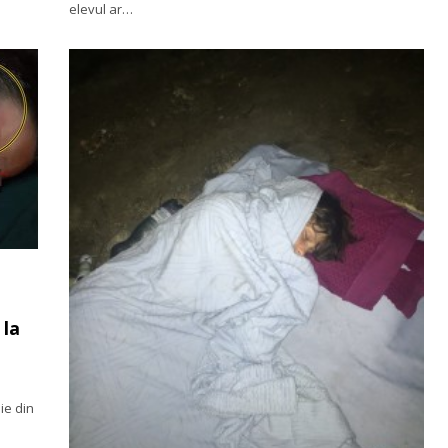
elevul ar…
 la
lie din