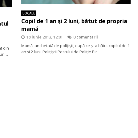
LOCALE
Copil de 1 an și 2 luni, bătut de propria
ntul
mamă
19 iunie 2013, 12:01
0 comentarii
Mamă, anchetată de poliţişti, după ce şi-a bătut copilul de 1
at din
an şi 2 luni. Poliţiştii Postului de Poliţie Pir…
, un…