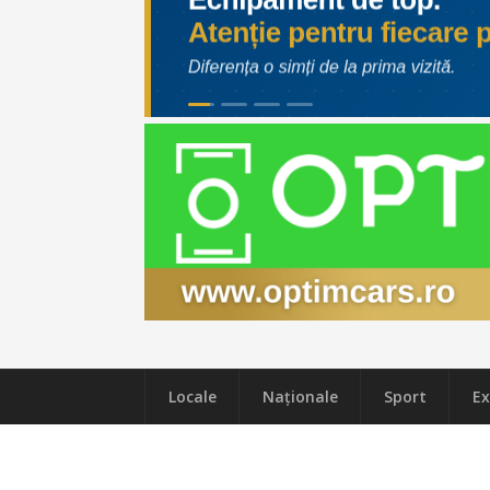
Locale
Naţionale
Sport
Ex