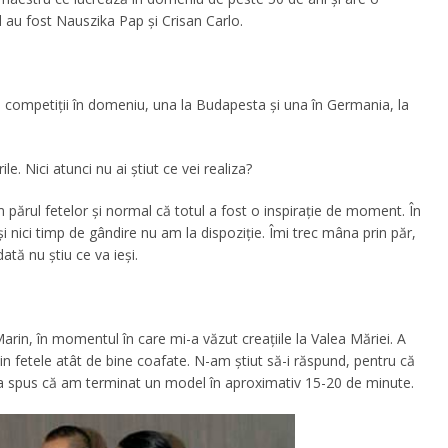
l au fost Nauszika Pap și Crisan Carlo.
 competiţii în domeniu, una la Budapesta şi una în Germania, la
e. Nici atunci nu ai ştiut ce vei realiza?
 părul fetelor şi normal că totul a fost o inspiraţie de moment. În
 şi nici timp de gândire nu am la dispoziţie. Îmi trec mâna prin păr,
dată nu știu ce va ieși.
rin, în momentul în care mi-a văzut creaţiile la Valea Măriei. A
n fetele atât de bine coafate. N-am ştiut să-i răspund, pentru că
a spus că am terminat un model în aproximativ 15-20 de minute.