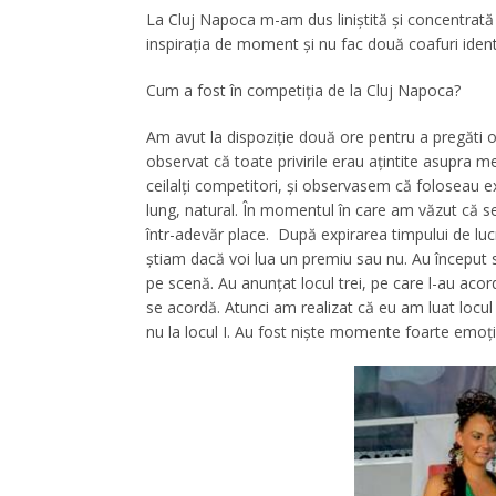
La Cluj Napoca m-am dus liniştită şi concentrată
inspiraţia de moment şi nu fac două coafuri iden
Cum a fost în competiţia de la Cluj Napoca?
Am avut la dispoziţie două ore pentru a pregăti
observat că toate privirile erau aţintite asupra m
ceilalţi competitori, şi observasem că foloseau ex
lung, natural. În momentul în care am văzut că se
într-adevăr place. După expirarea timpului de lu
ştiam dacă voi lua un premiu sau nu. Au început 
pe scenă. Au anunţat locul trei, pe care l-au aco
se acordă. Atunci am realizat că eu am luat locul 
nu la locul I. Au fost nişte momente foarte emoţ