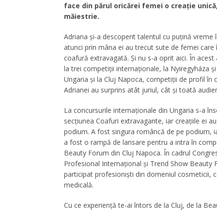
face din părul oricărei femei o creaţie unică
măiestrie.
Adriana şi-a descoperit talentul cu puţină vreme 
atunci prin mâna ei au trecut sute de femei care îi
coafură extravagată. Şi nu s-a oprit aici. În acest 
la trei competiţii internaţionale, la Nyiregyháza ş
Ungaria şi la Cluj Napoca, competiţii de profil în c
Adrianei au surprins atât juriul, cât şi toată audie
La concursurile internaţionale din Ungaria s-a însc
secţiunea Coafuri extravagante, iar creaţiile ei a
podium. A fost singura româncă de pe podium, ia
a fost o rampă de lansare pentru a intra în compe
Beauty Forum din Cluj Napoca. În cadrul Congres
Profesional Internaţional şi Trend Show Beauty
participat profesionişti din domeniul cosmeticii, 
medicală.
Cu ce experienţă te-ai întors de la Cluj, de la B