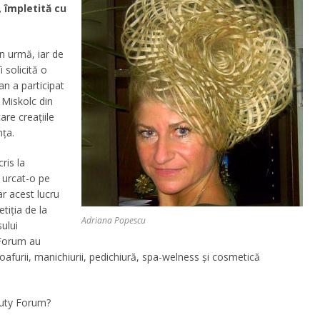
, împletită cu
în urmă, iar de
 solicită o
an a participat
i Miskolc din
are creaţiile
nţa.
ris la
u urcat-o pe
r acest lucru
tiţia de la
Adriana Popescu
ului
 Forum au
coafurii, manichiurii, pedichiură, spa-welness şi cosmetică
eauty Forum?