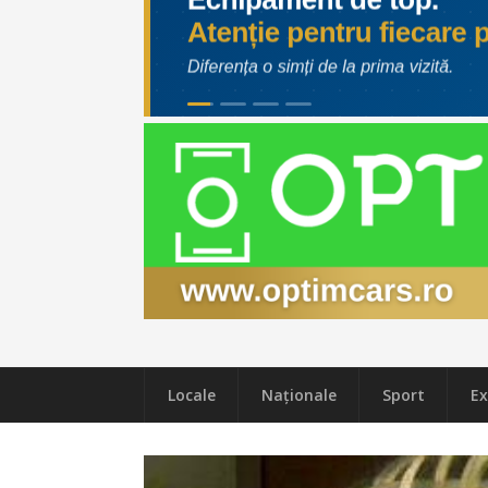
Locale
Naţionale
Sport
Ex