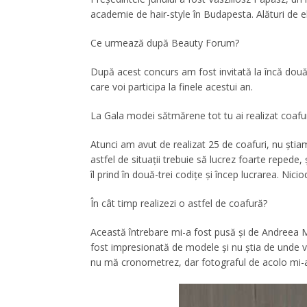
academie de hair-style în Budapesta. Alături de e
Ce urmează după Beauty Forum?
După acest concurs am fost invitată la încă două
care voi participa la finele acestui an.
La Gala modei sătmărene tot tu ai realizat coafuril
Atunci am avut de realizat 25 de coafuri, nu ştiam
astfel de situaţii trebuie să lucrez foarte repede,
îl prind în două-trei codiţe şi încep lucrarea. Nicio
În cât timp realizezi o astfel de coafură?
Această întrebare mi-a fost pusă şi de Andreea Ma
fost impresionată de modele şi nu ştia de unde vi
nu mă cronometrez, dar fotograful de acolo mi-