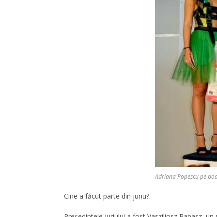
Adriana Popescu pe pod
Cine a făcut parte din juriu?
Președintele juriului a fost Vasziliosz Papasz, u