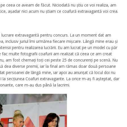
 pe ceea ce aveam de făcut. Niciodată nu ştiu ce voi realiza, am
tice, aşadar nici acum nu ştiam ce coafură extravagantă voi crea.
 o lucrare extravagantă pentru concurs. La un moment dat am
ea, inclusiv juriul îmi urmărea fiecare mişcare. Lângă mine erau şi
tensii pentru realizarea lucrării. Eu am lucrat pe un model cu păr
 fac multe fotografii coafurii am realizat că ceea ce am creat
cru, am fost chemaţi toţi cei peste 25 de concurenţi pe scenă. Nu
să dea diverse premii, iar la final am rămas doar două persoane
rdat persoanei de lângă mine, iar apoi au anunţat că locul doi nu
I la secţiunea Coafuri extravagante. La orice m-aş fi aşteptat, dar
ionante, care m-au dus până la lacrimi.