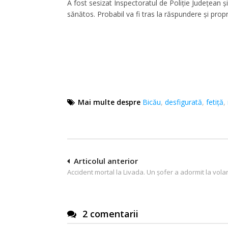
A fost sesizat Inspectoratul de Poliție Județean ș
sănătos. Probabil va fi tras la răspundere și prop
Mai multe despre
Bicău
,
desfigurată
,
fetiţă
,
Navigare
Articolul anterior
Accident mortal la Livada. Un șofer a adormit la vola
în
articole
2 comentarii