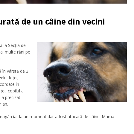
gurată de un câine din vecini
tă la Secţia de
ai multe răni pe
i.
 în vârstă de 3
elul feţei,
acordate în
ţei, copilul a
, a precizat
mian.
un leagăn iar la un moment dat a fost atacată de câine. Mama