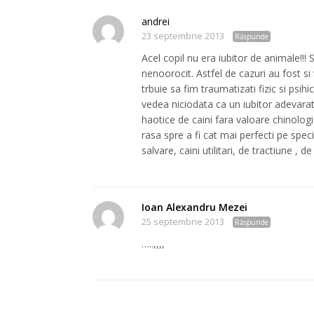
andrei
23 septembrie 2013
Răspunde
Acel copil nu era iubitor de animale!!
nenoorocit. Astfel de cazuri au fost si
trbuie sa fim traumatizati fizic si psih
vedea niciodata ca un iubitor adevarat 
haotice de caini fara valoare chinologi
rasa spre a fi cat mai perfecti pe speci
salvare, caini utilitari, de tractiun
Ioan Alexandru Mezei
25 septembrie 2013
Răspunde
…..,,,,