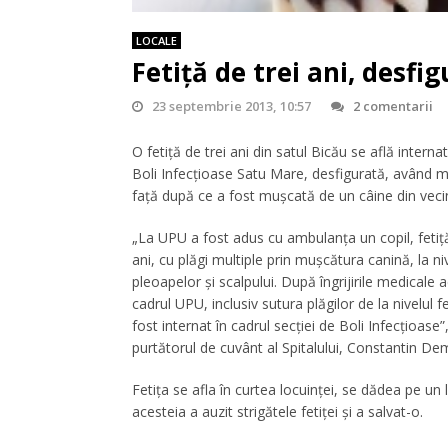
LOCALE
Fetiţă de trei ani, desfi
23 septembrie 2013, 10:57
2 comentarii
O fetiţă de trei ani din satul Bicău se află interna
Boli Infecţioase Satu Mare, desfigurată, având m
faţă după ce a fost muşcată de un câine din vecin
„La UPU a fost adus cu ambulanţa un copil, fetiţă
ani, cu plăgi multiple prin muşcătura canină, la niv
pleoapelor şi scalpului. După îngrijirile medicale 
cadrul UPU, inclusiv sutura plăgilor de la nivelul fe
fost internat în cadrul secţiei de Boli Infecţioase”
purtătorul de cuvânt al Spitalului, Constantin De
Fetiţa se afla în curtea locuinţei, se dădea pe 
acesteia a auzit strigătele fetiţei şi a salvat-o.