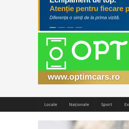
Locale
Naţionale
Sport
Ex