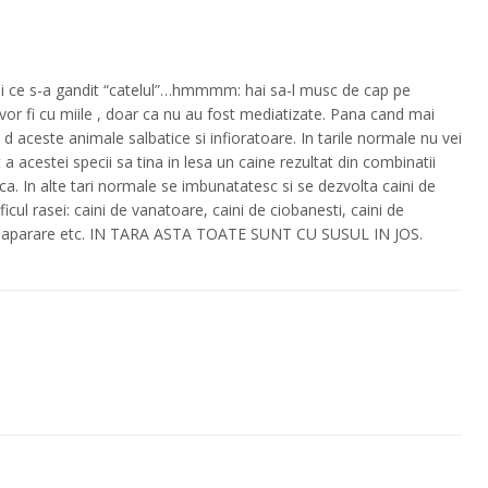
! Si ce s-a gandit “catelul”…hmmmm: hai sa-l musc de cap pe
 vor fi cu miile , doar ca nu au fost mediatizate. Pana cand mai
ic d aceste animale salbatice si infioratoare. In tarile normale nu vei
a acestei specii sa tina in lesa un caine rezultat din combinatii
ca. In alte tari normale se imbunatatesc si se dezvolta caini de
ficul rasei: caini de vanatoare, caini de ciobanesti, caini de
e , de aparare etc. IN TARA ASTA TOATE SUNT CU SUSUL IN JOS.