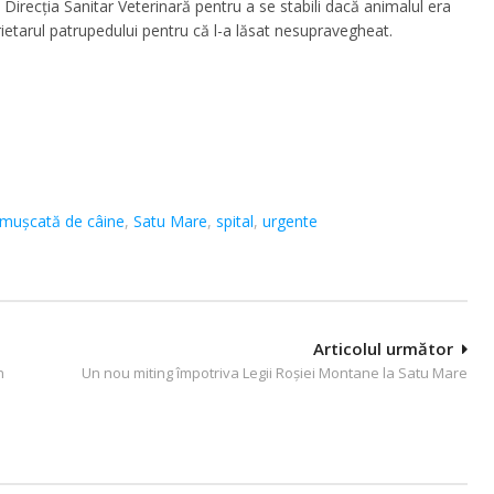
i Direcția Sanitar Veterinară pentru a se stabili dacă animalul era
rietarul patrupedului pentru că l-a lăsat nesupravegheat.
mușcată de câine
,
Satu Mare
,
spital
,
urgente
Articolul următor
n
Un nou miting împotriva Legii Roşiei Montane la Satu Mare