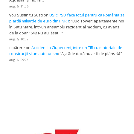
Aquastar și nici la…
”
aug. 6, 11:36
you Sustin tu Susti
on
USR: PSD face totul pentru ca România să
piardă miliarde de euro din PNRR
: “
Bud Tower: apartamente noi
în Satu Mare, într-un ansamblu rezidențial modern, cu avans
de la doar 15%! Nu au lăsat…
”
aug. 6, 10:32
o părere
on
Accident la Ciuperceni, între un TIR cu materiale de
construcții și un autoturism
: “
Aș râde dacă nu ar fi de plâns 😭
”
aug. 6, 09:23