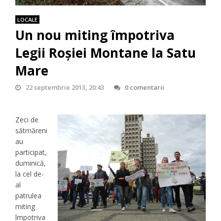
LOCALE
Un nou miting împotriva
Legii Roşiei Montane la Satu
Mare
22 septembrie 2013, 20:43
0 comentarii
Zeci de
sătmăreni
au
participat,
duminică,
la cel de-
al
patrulea
miting
împotriva