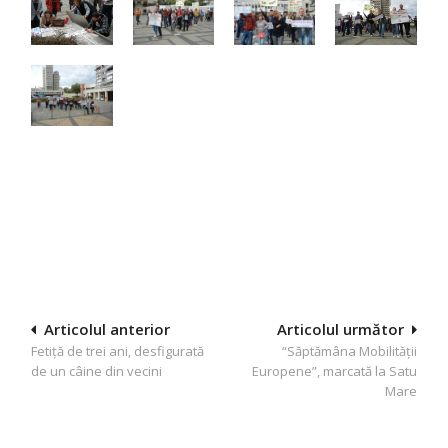
Navigare
Articolul anterior
Articolul următor
Fetiţă de trei ani, desfigurată
“Săptămâna Mobilităţii
în
de un câine din vecini
Europene”, marcată la Satu
articole
Mare