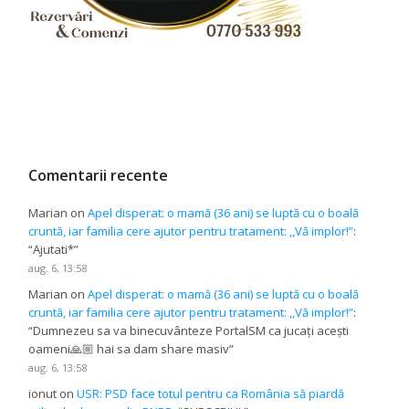
Comentarii recente
Marian
on
Apel disperat: o mamă (36 ani) se luptă cu o boală
cruntă, iar familia cere ajutor pentru tratament: ,,Vă implor!”
:
“
Ajutati*
”
aug. 6, 13:58
Marian
on
Apel disperat: o mamă (36 ani) se luptă cu o boală
cruntă, iar familia cere ajutor pentru tratament: ,,Vă implor!”
:
“
Dumnezeu sa va binecuvânteze PortalSM ca jucați acești
oameni🙏🏼 hai sa dam share masiv
”
aug. 6, 13:58
ionut
on
USR: PSD face totul pentru ca România să piardă