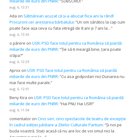
miliarde de euro din PNRR
: “
SUBSCRIU!.
”
aug. 6, 13:31
Ada
on
Sătmărean acuzat că și-a abuzat fiica ani la rând!
Procurorii cer arestarea bărbatului
: “
Un om sănătos la cap cum
poate face așa ceva cu fata vitregă de 8 ani și 7 ani la…
”
aug. 6, 13:30
o părere
on
USR: PSD face totul pentru ca România să piardă
miliarde de euro din PNRR
: “
Ție să-ti meargă bine, țara poate
crăpa?
”
aug. 6, 12:29
Aprox
on
USR: PSD face totul pentru ca România să piardă
miliarde de euro din PNRR
: “
Cu asa godpodari nici Dunarea nu
mai face multe parale.
”
aug. 6, 12:01
Beny Kira
on
USR: PSD face totul pentru ca România să piardă
miliarde de euro din PNRR
: “
Hai PNL! Hai USR!
”
aug. 6, 11:54
comentator
on
Cinci seri, cinci spectacole de teatru de excepție
în cadrul ediției jubiliare a Zilelor Culturale Partium
: “
Și noi pe
buda voastră. Stați acasă că nu are loc de voi omul nici la