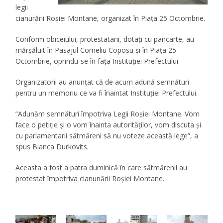
legii
cianurării Roşiei Montane, organizat în Piața 25 Octombrie.
Conform obiceiului, protestatarii, dotați cu pancarte, au
mărşăluit în Pasajul Corneliu Coposu şi în Piaţa 25
Octombrie, oprindu-se în fața Instituţiei Prefectului.
Organizatorii au anunțat că de acum adună semnături
pentru un memoriu ce va fi înaintat Instituției Prefectului.
“Adunăm semnături împotriva Legii Roşiei Montane. Vom
face o petiţie şi o vom înainta autorităţilor, vom discuta şi
cu parlamentarii sătmăreni să nu voteze această lege”, a
spus Bianca Durkovits.
Aceasta a fost a patra duminică în care sătmărenii au
protestat împotriva cianunării Roşiei Montane.