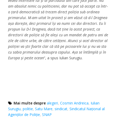
vedea interesele lui şi al partidului din care face parte. Nu
am absolut nimic cu politicienii, dar nu pot să accept ca într-
o ţară democratică să trecem direct poliţia sub ordinea
primarului. M-am uitat în proiect şi am văzut că d-l Dragnea
aşa doreşte, deci primarul îşi va numi cei doi directori. Eu îi
propun lui D-l Dragnea, dacă tot ţine la acest proiect, ca
directorii de poliţie să fie aleşi cu un mandat de patru ani de
zile de către urbe, de către cetăţeni. Atunci şi acel director al
poliţiei va ştii foarte clar că stă pe picioarele lui şi nu va sta
cu sabia primarului deasupra capului. Aşa se întâmplă şi în
Europa şi peste ocean
“, a spus Iulian Surugiu.
Mai multe despre
alegeri
,
Cosmin Andreica
,
Iulian
Surugiu
,
politie
,
Satu Mare
,
sindicat
,
Sindicatul Naţional al
Agenţilor de Poliţie
,
SNAP