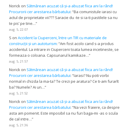
Norick
on
Sătmărean acuzat că și-a abuzat fiica ani la rând!
Procurorii cer arestarea bărbatului
: “
Ba comunistule iarasi cu
actul de proprietate vii??? Saracie du -te si ia-ti pastilele sa nu
te pis’ pe tine…
”
aug. 5, 22:07
S
on
Accident la Ciuperceni, între un TIR cu materiale de
construcții și un autoturism
: “
Am fost acolo cand s-a produs
accidentul. La intrare in Ciuperceni toata lumea incetineste, se
formeaza o coloana. Capsunarul kamikaze…
”
aug. 5, 21:57
Norick
on
Sătmărean acuzat că și-a abuzat fiica ani la rând!
Procurorii cer arestarea bărbatului
: “
Iarasi? Nu poti vorbi
normal in chizda la ma-ta? Te crezi pe aratura? Ce ti-am furarlt
ba? Numele? Ai un…
”
aug. 5, 21:52
Norick
on
Sătmărean acuzat că și-a abuzat fiica ani la rând!
Procurorii cer arestarea bărbatului
: “
Na vezi fraiere, ca despre
asta am pomenit. Este imposibil sa nu furi baga-mi -as o scula
de cal intre…
”
aug. 5, 21:36