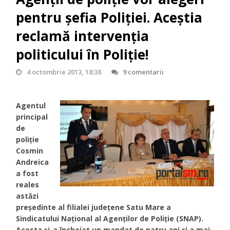
pentru şefia Poliţiei. Aceştia
reclamă intervenţia
politicului în Poliţie!
4 octombrie 2013, 18:38
9 comentarii
Agentul
principal
de
poliție
Cosmin
Andreica
a fost
reales
astăzi
președinte al filialei județene Satu Mare a
Sindicatului Național al Agenților de Poliție (SNAP).
Acesta și-a încheiat un mandat de patru ani și a mai