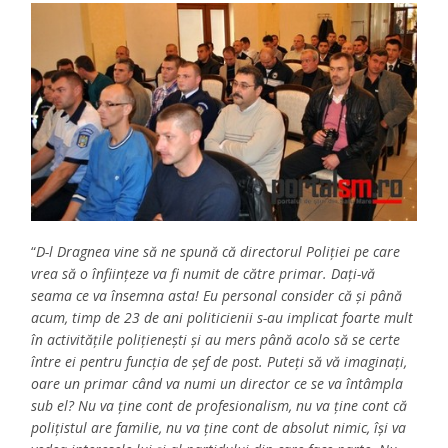
“
D-l Dragnea vine să ne spună că directorul Poliţiei pe care
vrea să o înfiinţeze va fi numit de către primar. Daţi-vă
seama ce va însemna asta! Eu personal consider că şi până
acum, timp de 23 de ani politicienii s-au implicat foarte mult
în activităţile poliţieneşti şi au mers până acolo să se certe
între ei pentru funcţia de şef de post. Puteţi să vă imaginaţi,
oare un primar când va numi un director ce se va întâmpla
sub el? Nu va ţine cont de profesionalism, nu va ţine cont că
poliţistul are familie, nu va ţine cont de absolut nimic, îşi va