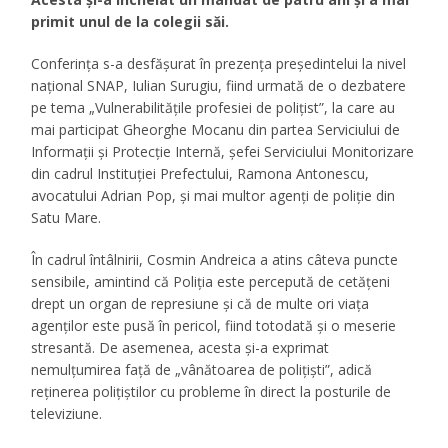
primit unul de la colegii săi.
Conferința s-a desfășurat în prezența preşedintelui la nivel
naţional SNAP, Iulian Surugiu, fiind urmată de o dezbatere
pe tema „Vulnerabilităţile profesiei de poliţist”, la care au
mai participat Gheorghe Mocanu din partea Serviciului de
Informaţii şi Protecţie Internă, şefei Serviciului Monitorizare
din cadrul Instituţiei Prefectului, Ramona Antonescu,
avocatului Adrian Pop, şi mai multor agenţi de poliţie din
Satu Mare.
În cadrul întâlnirii, Cosmin Andreica a atins câteva puncte
sensibile, amintind că Poliţia este percepută de cetăţeni
drept un organ de represiune şi că de multe ori viaţa
agenţilor este pusă în pericol, fiind totodată şi o meserie
stresantă. De asemenea, acesta şi-a exprimat
nemulţumirea faţă de „vânătoarea de poliţişti”, adică
reţinerea poliţiştilor cu probleme în direct la posturile de
televiziune.