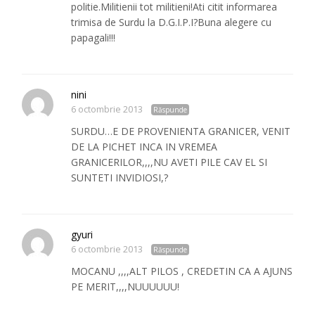
politie.Militienii tot militieni!Ati citit informarea
trimisa de Surdu la D.G.I.P.I?Buna alegere cu
papagali!!!
nini
6 octombrie 2013
Răspunde
SURDU…E DE PROVENIENTA GRANICER, VENIT
DE LA PICHET INCA IN VREMEA
GRANICERILOR,,,,NU AVETI PILE CAV EL SI
SUNTETI INVIDIOSI,?
gyuri
6 octombrie 2013
Răspunde
MOCANU ,,,,ALT PILOS , CREDETIN CA A AJUNS
PE MERIT,,,,NUUUUUU!