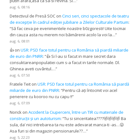
putin afara,asa ca sa-si revina. Si…
”
aug. 6, 08:16
Detectivul de Presă SOC
on
Cinci seri, cinci spectacole de teatru
de excepție în cadrul ediției jubiliare a Zilelor Culturale Partium
:
“
Să fac ceva pe evenimentele noastre b0zgoresti! Uite tocmai
din cauza asta nu merem noi băimărenii acolo la voi la…
”
aug. 6, 08:01
👍
on
USR: PSD face totul pentru ca România să piardă miliarde
de euro din PNRR
: “
👍 Si l-au si facut in mare secret dara
consuktareanpopulatiei cum s-a facut in tarile normale. Dl.
Ghinea aveti cuvântul.…
”
aug. 6, 07:50
Fratele Teit
on
USR: PSD face totul pentru ca România să piardă
miliarde de euro din PNRR
: “
Pentru că ați întocmit voi acel
penerere cu kooroo nu cu capu !!
”
aug. 6, 07:09
Norick
on
Accident la Ciuperceni, între un TIR cu materiale de
construcții și un autoturism
: “
Tu si sinceritatea????🤣🤣🤣🤣 Ba
sula, da’ nici intrebarea ta nu este adevarat manca-ti -as…😛
Asa furi si din magazin pensionarule??…
”
aug. 5, 22:23