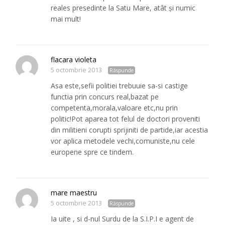
reales presedinte la Satu Mare, atât și numic
mai mult!
flacara violeta
5 octombrie 2013
Răspunde
Asa este,sefii politiei trebuuie sa-si castige
functia prin concurs real,bazat pe
competenta,morala,valoare etc,nu prin
politic!Pot aparea tot felul de doctori proveniti
din militieni corupti sprijiniti de partide,iar acestia
vor aplica metodele vechi,comuniste,nu cele
europene spre ce tindem.
mare maestru
5 octombrie 2013
Răspunde
Ia uite , si d-nul Surdu de la S.I.P.I e agent de