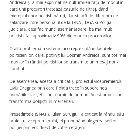
Andreica şi-a mai exprimat nemulţumirea faţă de modul în
care unii procurori tratează cazurile de ultraj, dând
exemplul unor poliţişti bătuţi, dar şi faţă de diferenţa de
salarizare între personalul de la DNA , DGA şi Poliţia
Judiciară, deşi fac munci asemănătoare, ba mai mult
poliţiştii fac aproximativ 90% din munca procurorilor.
O altă problemă a sistemului o reprezintă influenţele
politicienilor, care, potrivit lui Cosmin Andreica, sunt tot mai
mari iar în rândul poliţiştilor se transmite un mesaj non-
combat.
De asemenea, acesta a criticat şi proiectul vicepremierului
Liviu Dragnea prin care Poliţia trece în subordinea
primăriilor iar şefii sunt numiţi de primari. Acest proiect ar
transforma poliţiştii în mercenari.
Preşedintele (SNAP), Iulian Surugiu, a criticat la rândul său
proiectul vicepremierului, el propunând alegerea şefilor
poliţiei prin vot direct de către cetăţeni.