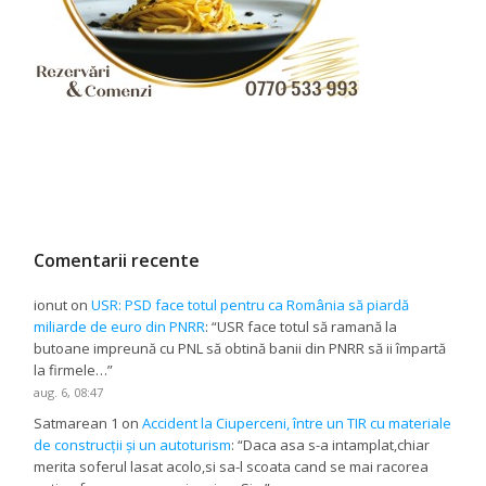
Comentarii recente
ionut
on
USR: PSD face totul pentru ca România să piardă
miliarde de euro din PNRR
: “
USR face totul să ramană la
butoane impreună cu PNL să obtină banii din PNRR să ii împartă
la firmele…
”
aug. 6, 08:47
Satmarean 1
on
Accident la Ciuperceni, între un TIR cu materiale
de construcții și un autoturism
: “
Daca asa s-a intamplat,chiar
merita soferul lasat acolo,si sa-l scoata cand se mai racorea