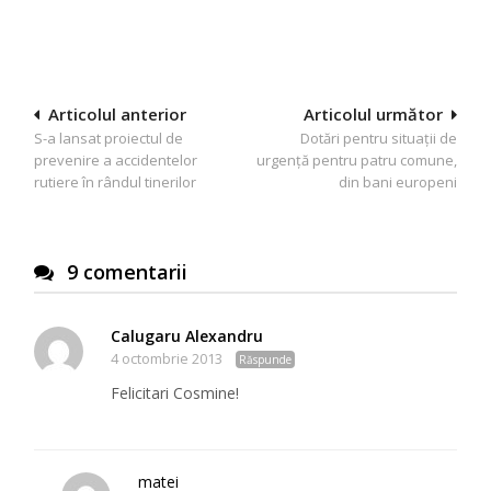
Navigare
Articolul anterior
Articolul următor
S-a lansat proiectul de
Dotări pentru situații de
în
prevenire a accidentelor
urgență pentru patru comune,
articole
rutiere în rândul tinerilor
din bani europeni
9 comentarii
Calugaru Alexandru
4 octombrie 2013
Răspunde
Felicitari Cosmine!
matei