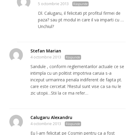
5 octombrie 2013
Răspunde
Dl. Calugaru, il felicitati pt profitul firmei de
paza? sau pt modul in care il va imparti cu …
Unchiul?
Stefan Marian
4 octombrie 2013
Răspunde
Sandule , conform reglementarilor actuale ce se
intimpla cu un politist impotriva caruia s-a
inceput urmarirea penala indiferent de fapta pt.
care este cercetat ?Restul sunt vise ca sa nu le
zic utopii…Stii la ce ma refer…
Calugaru Alexandru
4 octombrie 2013
Răspunde
Eu l-am felicitat pe Cosmin pentru ca a fost