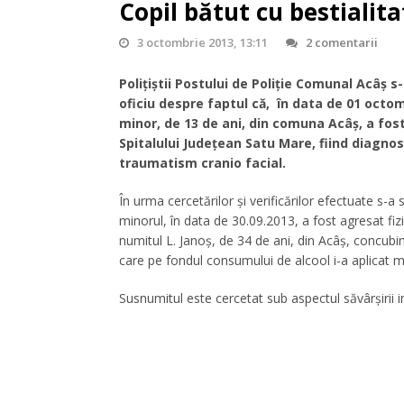
Copil bătut cu bestiali
3 octombrie 2013, 13:11
2 comentarii
Polițiștii Postului de Poliție Comunal Acâș s
oficiu despre faptul că, în data de 01 octom
minor, de 13 de ani, din comuna Acâș, a fost
Spitalului Județean Satu Mare, fiind diagnos
traumatism cranio facial.
În urma cercetărilor și verificărilor efectuate s-a s
minorul, în data de 30.09.2013, a fost agresat fiz
numitul L. Janoș, de 34 de ani, din Acâș, concubi
care pe fondul consumului de alcool i-a aplicat m
Susnumitul este cercetat sub aspectul săvârșirii in