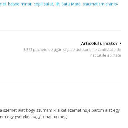
mei
,
bataie minor
,
copil batut
,
IPJ Satu Mare
,
traumatism cranio-
Articolul următor
3.873 pachete de ţigări şi şase autoturisme confiscate de
instituţiile abilitate
 a szemet alat hogy szurnam ki a ket szemet huje barom alat egy
n nem egy gyerekel hogy rohadna meg