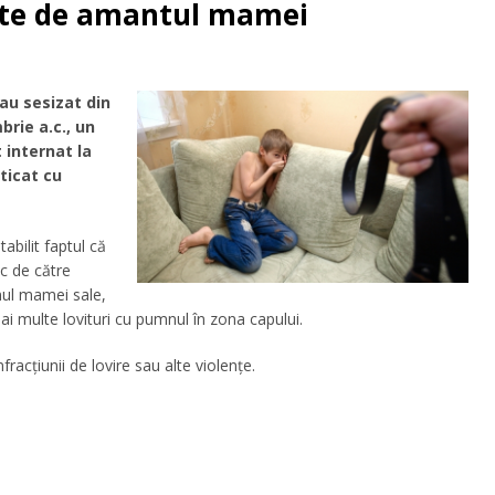
tate de amantul mamei
-au sesizat din
brie a.c., un
 internat la
ticat cu
tabilit faptul că
ic de către
nul mamei sale,
ai multe lovituri cu pumnul în zona capului.
fracțiunii de lovire sau alte violențe.