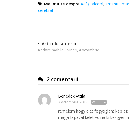
Mai multe despre
Acâş
,
alcool
,
amantul ma
cerebral
Navigare
Articolul anterior
Radare mobile – vineri, 4 octombrie
în
articole
2 comentarii
Benedek Attila
3 octombrie 2013
Răspunde
remelem hogy elet fogytiglant kap az
maga fajtaval kelet volna ki kezgye