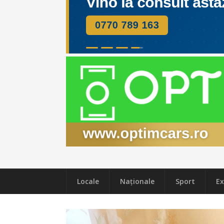
Locale
Naţionale
Sport
Ex