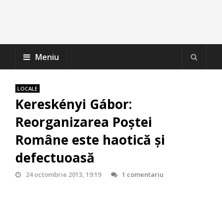
Meniu
LOCALE
Kereskényi Gábor:
Reorganizarea Poştei
Române este haotică şi
defectuoasă
24 octombrie 2013, 19:19
1 comentariu