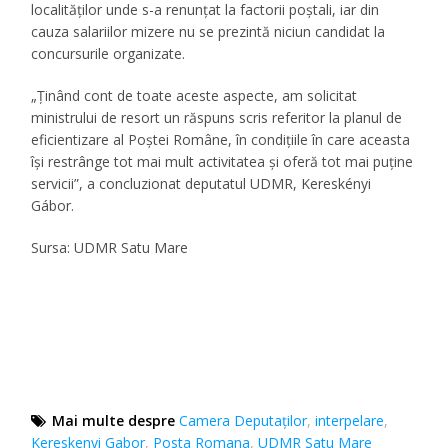
localităţilor unde s-a renunţat la factorii poştali, iar din
cauza salariilor mizere nu se prezintă niciun candidat la
concursurile organizate.
„
Ţinând cont de toate aceste aspecte, am solicitat
ministrului de resort un răspuns scris referitor la planul de
eficientizare al Poştei Române, în condiţiile în care aceasta
îşi restrânge tot mai mult activitatea şi oferă tot mai puţine
servicii
”, a concluzionat deputatul UDMR, Kereskényi
Gábor.
Sursa: UDMR Satu Mare
Mai multe despre
Camera Deputaţilor
,
interpelare
,
Kereskenyi Gabor
,
Posta Romana
,
UDMR Satu Mare