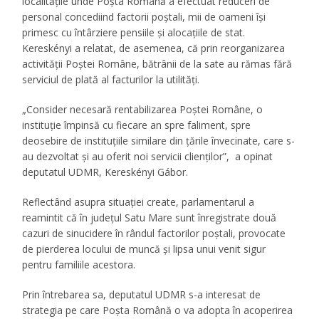
localităţile unde Poşta Română a efectuat reduceri de
personal concediind factorii poştali, mii de oameni îşi
primesc cu întârziere pensiile şi alocaţiile de stat.
Kereskényi a relatat, de asemenea, că prin reorganizarea
activităţii Poştei Române, bătrânii de la sate au rămas fără
serviciul de plată al facturilor la utilităţi.
„
Consider necesară rentabilizarea Poştei Române, o
instituţie împinsă cu fiecare an spre faliment, spre
deosebire de instituţiile similare din ţările învecinate, care s-
au dezvoltat şi au oferit noi servicii clienţilor
”, a opinat
deputatul UDMR, Kereskényi Gábor.
Reflectând asupra situaţiei create, parlamentarul a
reamintit că în judeţul Satu Mare sunt înregistrate două
cazuri de sinucidere în rândul factorilor poştali, provocate
de pierderea locului de muncă şi lipsa unui venit sigur
pentru familiile acestora.
Prin întrebarea sa, deputatul UDMR s-a interesat de
strategia pe care Poşta Română o va adopta în acoperirea