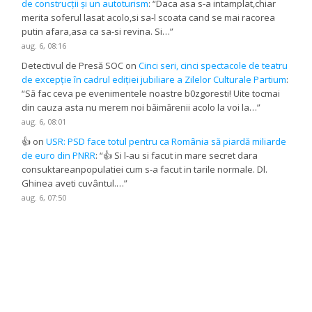
de construcții și un autoturism
: “
Daca asa s-a intamplat,chiar
merita soferul lasat acolo,si sa-l scoata cand se mai racorea
putin afara,asa ca sa-si revina. Si…
”
aug. 6, 08:16
Detectivul de Presă SOC
on
Cinci seri, cinci spectacole de teatru
de excepție în cadrul ediției jubiliare a Zilelor Culturale Partium
:
“
Să fac ceva pe evenimentele noastre b0zgoresti! Uite tocmai
din cauza asta nu merem noi băimărenii acolo la voi la…
”
aug. 6, 08:01
👍
on
USR: PSD face totul pentru ca România să piardă miliarde
de euro din PNRR
: “
👍 Si l-au si facut in mare secret dara
consuktareanpopulatiei cum s-a facut in tarile normale. Dl.
Ghinea aveti cuvântul.…
”
aug. 6, 07:50