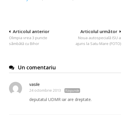
Navigare
Articolul anterior
Articolul următor
Olimpia vrea 3 puncte
Noua autospecială ISU a
în
sâmbătă cu Bihor
ajuns la Satu Mare (FOTO)
articole
Un comentariu
vasile
24 octombrie 2013
Răspunde
deputatul UDMR iar are dreptate.