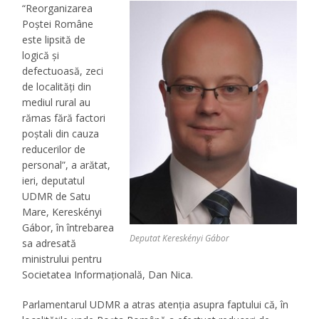
“Reorganizarea
Poştei Române
este lipsită de
logică şi
defectuoasă, zeci
de localităţi din
mediul rural au
rămas fără factori
poştali din cauza
reducerilor de
personal”, a arătat,
ieri, deputatul
UDMR de Satu
Mare, Kereskényi
Gábor, în întrebarea
Deputat Kereskényi Gábor
sa adresată
ministrului pentru
Societatea Informaţională, Dan Nica.
Parlamentarul UDMR a atras atenţia asupra faptului că, în