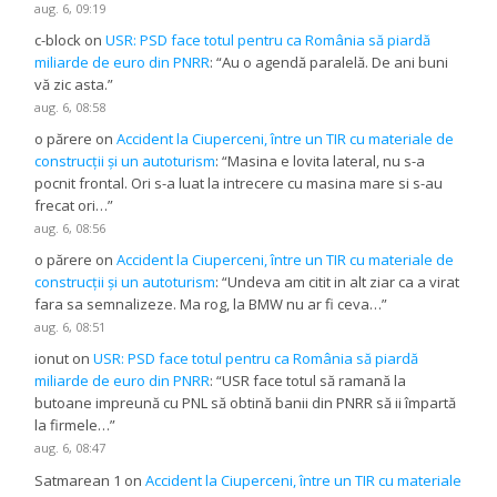
aug. 6, 09:19
c-block
on
USR: PSD face totul pentru ca România să piardă
miliarde de euro din PNRR
: “
Au o agendă paralelă. De ani buni
vă zic asta.
”
aug. 6, 08:58
o părere
on
Accident la Ciuperceni, între un TIR cu materiale de
construcții și un autoturism
: “
Masina e lovita lateral, nu s-a
pocnit frontal. Ori s-a luat la intrecere cu masina mare si s-au
frecat ori…
”
aug. 6, 08:56
o părere
on
Accident la Ciuperceni, între un TIR cu materiale de
construcții și un autoturism
: “
Undeva am citit in alt ziar ca a virat
fara sa semnalizeze. Ma rog, la BMW nu ar fi ceva…
”
aug. 6, 08:51
ionut
on
USR: PSD face totul pentru ca România să piardă
miliarde de euro din PNRR
: “
USR face totul să ramană la
butoane impreună cu PNL să obtină banii din PNRR să ii împartă
la firmele…
”
aug. 6, 08:47
Satmarean 1
on
Accident la Ciuperceni, între un TIR cu materiale