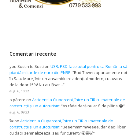
Comentarii recente
you Sustin tu Susti
on
USR: PSD face totul pentru ca România să
piardă miliarde de euro din PNRR
: “
Bud Tower: apartamente noi
în Satu Mare, într-un ansamblu rezidențial modern, cu avans
de la doar 15%! Nu au lăsat…
”
aug. 6, 10:32
o părere
on
Accident la Ciuperceni, între un TIR cu materiale de
construcții și un autoturism
: “
Aș râde dacă nu ar fi de plâns 😭
”
aug. 6, 09:23
🐑
on
Accident la Ciuperceni, între un TIR cu materiale de
construcții și un autoturism
: “
Beeemmmmweeee, dar dacii liberi
cu dacii semnalizeaza, sau fur curent? 🥱😂🤣
”