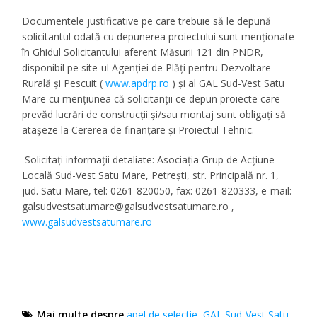
Documentele justificative pe care trebuie să le depună
solicitantul odată cu depunerea proiectului sunt menționate
în Ghidul Solicitantului aferent Măsurii 121 din PNDR,
disponibil pe site-ul Agenției de Plăți pentru Dezvoltare
Rurală și Pescuit (
www.apdrp.ro
) și al GAL Sud-Vest Satu
Mare
cu mențiunea că solicitanții ce depun proiecte care
prevăd lucrări de construcții și/sau montaj sunt obligați să
atașeze la Cererea de finanțare și Proiectul Tehnic.
Solicitați informații detaliate:
Asociația Grup de Acțiune
Locală Sud-Vest Satu Mare, Petrești, str. Principală nr. 1,
jud. Satu Mare, tel: 0261-820050, fax: 0261-820333, e-mail:
galsudvestsatumare@galsudvestsatumare.ro
,
www.galsudvestsatumare.ro
Mai multe despre
apel de selectie
,
GAL Sud-Vest Satu