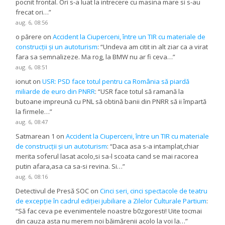
pocnit frontal. Ori s-a luat la intrecere cu masina mare si s-au
frecat ori…
”
aug. 6, 08:56
o părere
on
Accident la Ciuperceni, între un TIR cu materiale de
construcții și un autoturism
: “
Undeva am citit in alt ziar ca a virat
fara sa semnalizeze. Ma rog, la BMW nu ar fi ceva…
”
aug. 6, 08:51
ionut
on
USR: PSD face totul pentru ca România să piardă
miliarde de euro din PNRR
: “
USR face totul să ramană la
butoane impreună cu PNL să obtină banii din PNRR să ii împartă
la firmele…
”
aug. 6, 08:47
Satmarean 1
on
Accident la Ciuperceni, între un TIR cu materiale
de construcții și un autoturism
: “
Daca asa s-a intamplat,chiar
merita soferul lasat acolo,si sa-l scoata cand se mai racorea
putin afara,asa ca sa-si revina. Si…
”
aug. 6, 08:16
Detectivul de Presă SOC
on
Cinci seri, cinci spectacole de teatru
de excepție în cadrul ediției jubiliare a Zilelor Culturale Partium
:
“
Să fac ceva pe evenimentele noastre b0zgoresti! Uite tocmai
din cauza asta nu merem noi băimărenii acolo la voi la…
”