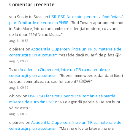
Comentarii recente
you Sustin tu Susti
on
USR: PSD face totul pentru ca România să
piardă miliarde de euro din PNRR
: “
Bud Tower: apartamente noi
în Satu Mare, într-un ansamblu rezidențial modern, cu avans
de la doar 15%! Nu au lăsat…
”
aug. 6, 10:32
o părere
on
Accident la Ciuperceni, între un TIR cu materiale de
construcții și un autoturism
: “
Aș râde dacă nu ar fi de plâns 😭
”
aug. 6, 09:23
🐑
on
Accident la Ciuperceni, între un TIR cu materiale de
construcții și un autoturism
: “
Beeemmmmweeee, dar dacii liberi
cu dacii semnalizeaza, sau fur curent? 🥱😂🤣
”
aug. 6, 09:19
c-block
on
USR: PSD face totul pentru ca România să piardă
miliarde de euro din PNRR
: “
Au o agendă paralelă. De ani buni
vă zic asta.
”
aug. 6, 08:58
o părere
on
Accident la Ciuperceni, între un TIR cu materiale de
construcții și un autoturism
: “
Masina e lovita lateral, nu s-a