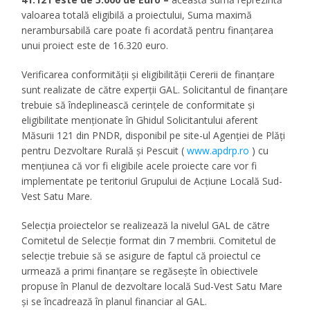
valoarea totală eligibilă a proiectului,
Suma maximă
nerambursabilă
care poate fi acordată pentru finanțarea
unui proiect este de
16.320
euro
.
Verificarea conformității și eligibilității
Cererii de finanțare
sunt realizate de către experții GAL. Solicitantul de finanțare
trebuie să îndeplinească cerințele de conformitate și
eligibilitate menționate în
Ghidul Solicitantului aferent
Măsurii 121 din PNDR
, disponibil pe site-ul Agenției de Plăți
pentru Dezvoltare Rurală și Pescuit (
www.apdrp.ro
)
cu
mențiunea că vor fi eligibile acele proiecte care vor fi
implementate pe teritoriul Grupului de Acțiune Locală Sud-
Vest Satu Mare.
Selecția proiectelor se realizează la nivelul GAL de către
Comitetul de Selecție format din 7 membrii. Comitetul de
selecție trebuie să se asigure de faptul că proiectul ce
urmează a primi finanțare se regăsește în obiectivele
propuse în
Planul de dezvoltare locală Sud-Vest Satu Mare
și se încadrează în planul financiar al GAL.