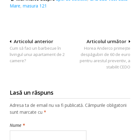
Mare
,
masura 121
Navigare
Articolul anterior
Articolul următor
Cum să faci un barbecue în
Horea Anderco primeşte
în
livingul unui apartament de 2
despăgubiri de 60 de euro
articole
camere?
pentru arestul preventiv, a
stabilit CEDO
Lasă un răspuns
Adresa ta de email nu va fi publicată.
Câmpurile obligatorii
sunt marcate cu
*
Nume
*