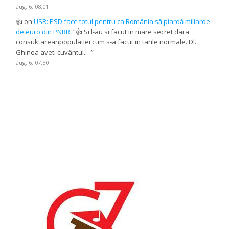
aug. 6, 08:01
👍
on
USR: PSD face totul pentru ca România să piardă miliarde
de euro din PNRR
: “
👍 Si l-au si facut in mare secret dara
consuktareanpopulatiei cum s-a facut in tarile normale. Dl.
Ghinea aveti cuvântul.…
”
aug. 6, 07:50