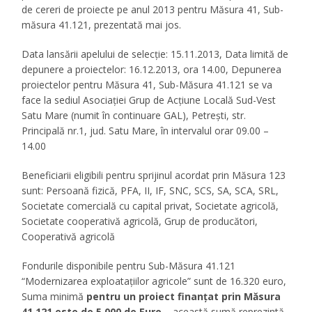
de cereri de proiecte pe anul 2013 pentru Măsura 41, Sub-
măsura 41.121, prezentată mai jos.
Data lansării apelului de selecție:
15.11.2013,
Data limită de
depunere a proiectelor:
16.12.2013, ora 14.00,
Depunerea
proiectelor pentru Măsura 41, Sub-Măsura 41.121
se va
face la sediul Asociației Grup de Acțiune Locală Sud-Vest
Satu Mare (numit în continuare GAL), Petrești, str.
Principală nr.1, jud. Satu Mare, în intervalul orar 09.00 –
14.00
Beneficiarii eligibili
pentru sprijinul acordat prin Măsura 123
sunt: Persoană fizică, PFA, II, IF, SNC, SCS, SA, SCA, SRL,
Societate comercială cu capital privat, Societate agricolă,
Societate cooperativă agricolă, Grup de producători,
Cooperativă agricolă
Fondurile disponibile pentru Sub-Măsura 41.121
“Modernizarea exploataţiilor agricole” sunt de
16.320
euro,
Suma minimă
pentru un proiect finanţat prin Măsura
41.121 este de
5.000 de Euro –
această sumă reprezintă