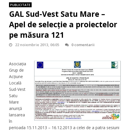
PUBLICITATE
GAL Sud-Vest Satu Mare –
Apel de selecție a proiectelor
pe măsura 121
22 noiembrie 2013, 06:05
0 comentarii
Asociația
Grup de
Acțiune
Locală
Sud-Vest
Satu
Mare
anunță
lansarea
în
perioada 15.11.2013 – 16.12.2013
a celei de a patra sesiuni