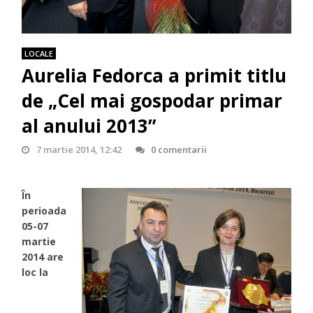
LOCALE
Aurelia Fedorca a primit titlu
de „Cel mai gospodar primar
al anului 2013”
7 martie 2014, 12:42
0 comentarii
În
perioada
05-07
martie
2014 are
loc la