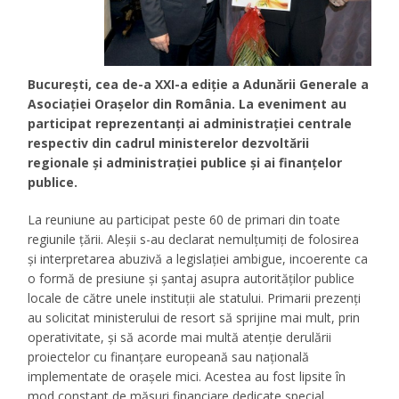
Bucureşti, cea de-a XXI-a ediţie a Adunării Generale a
Asociaţiei Oraşelor din România. La eveniment au
participat reprezentanţi ai administraţiei centrale
respectiv din cadrul ministerelor dezvoltării
regionale şi administraţiei publice şi ai finanţelor
publice.
La reuniune au participat peste 60 de primari din toate
regiunile ţării. Aleşii s-au declarat nemulţumiţi de folosirea
şi interpretarea abuzivă a legislaţiei ambigue, incoerente ca
o formă de presiune şi şantaj asupra autorităţilor publice
locale de către unele instituţii ale statului. Primarii prezenţi
au solicitat ministerului de resort să sprijine mai mult, prin
operativitate, şi să acorde mai multă atenţie derulării
proiectelor cu finanţare europeană sau naţională
implementate de oraşele mici. Acestea au fost lipsite în
mod constant de măsuri financiare dedicate special