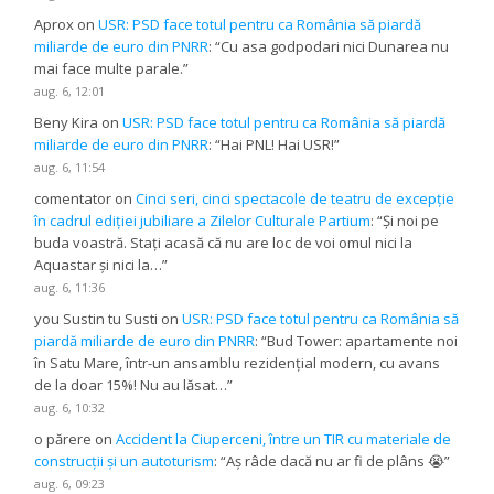
Aprox
on
USR: PSD face totul pentru ca România să piardă
miliarde de euro din PNRR
: “
Cu asa godpodari nici Dunarea nu
mai face multe parale.
”
aug. 6, 12:01
Beny Kira
on
USR: PSD face totul pentru ca România să piardă
miliarde de euro din PNRR
: “
Hai PNL! Hai USR!
”
aug. 6, 11:54
comentator
on
Cinci seri, cinci spectacole de teatru de excepție
în cadrul ediției jubiliare a Zilelor Culturale Partium
: “
Și noi pe
buda voastră. Stați acasă că nu are loc de voi omul nici la
Aquastar și nici la…
”
aug. 6, 11:36
you Sustin tu Susti
on
USR: PSD face totul pentru ca România să
piardă miliarde de euro din PNRR
: “
Bud Tower: apartamente noi
în Satu Mare, într-un ansamblu rezidențial modern, cu avans
de la doar 15%! Nu au lăsat…
”
aug. 6, 10:32
o părere
on
Accident la Ciuperceni, între un TIR cu materiale de
construcții și un autoturism
: “
Aș râde dacă nu ar fi de plâns 😭
”
aug. 6, 09:23