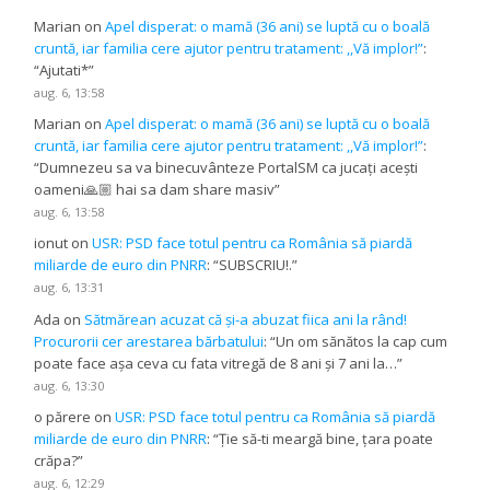
Marian
on
Apel disperat: o mamă (36 ani) se luptă cu o boală
cruntă, iar familia cere ajutor pentru tratament: ,,Vă implor!”
:
“
Ajutati*
”
aug. 6, 13:58
Marian
on
Apel disperat: o mamă (36 ani) se luptă cu o boală
cruntă, iar familia cere ajutor pentru tratament: ,,Vă implor!”
:
“
Dumnezeu sa va binecuvânteze PortalSM ca jucați acești
oameni🙏🏼 hai sa dam share masiv
”
aug. 6, 13:58
ionut
on
USR: PSD face totul pentru ca România să piardă
miliarde de euro din PNRR
: “
SUBSCRIU!.
”
aug. 6, 13:31
Ada
on
Sătmărean acuzat că și-a abuzat fiica ani la rând!
Procurorii cer arestarea bărbatului
: “
Un om sănătos la cap cum
poate face așa ceva cu fata vitregă de 8 ani și 7 ani la…
”
aug. 6, 13:30
o părere
on
USR: PSD face totul pentru ca România să piardă
miliarde de euro din PNRR
: “
Ție să-ti meargă bine, țara poate
crăpa?
”
aug. 6, 12:29