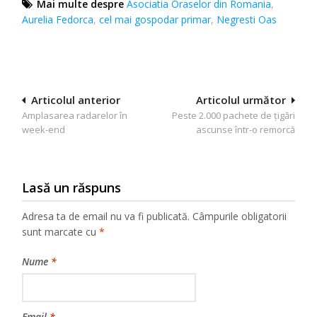
Mai multe despre
Asociatia Oraselor din Romania
,
Aurelia Fedorca
,
cel mai gospodar primar
,
Negresti Oas
Navigare
Articolul anterior
Articolul următor
Amplasarea radarelor în
Peste 2.000 pachete de ţigări
în
week-end
ascunse într-o remorcă
articole
Lasă un răspuns
Adresa ta de email nu va fi publicată.
Câmpurile obligatorii
sunt marcate cu
*
Nume
*
Email
*