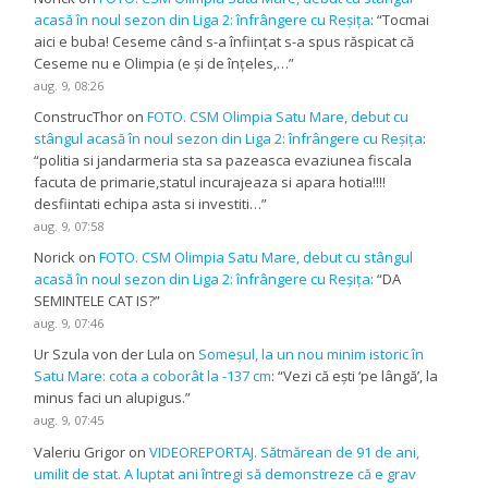
acasă în noul sezon din Liga 2: înfrângere cu Reșița
: “
Tocmai
aici e buba! Ceseme când s-a înființat s-a spus răspicat că
Ceseme nu e Olimpia (e și de înțeles,…
”
aug. 9, 08:26
ConstrucThor
on
FOTO. CSM Olimpia Satu Mare, debut cu
stângul acasă în noul sezon din Liga 2: înfrângere cu Reșița
:
“
politia si jandarmeria sta sa pazeasca evaziunea fiscala
facuta de primarie,statul incurajeaza si apara hotia!!!!
desfiintati echipa asta si investiti…
”
aug. 9, 07:58
Norick
on
FOTO. CSM Olimpia Satu Mare, debut cu stângul
acasă în noul sezon din Liga 2: înfrângere cu Reșița
: “
DA
SEMINTELE CAT IS?
”
aug. 9, 07:46
Ur Szula von der Lula
on
Someșul, la un nou minim istoric în
Satu Mare: cota a coborât la -137 cm
: “
Vezi că ești ‘pe lângă’, la
minus faci un alupigus.
”
aug. 9, 07:45
Valeriu Grigor
on
VIDEOREPORTAJ. Sătmărean de 91 de ani,
umilit de stat. A luptat ani întregi să demonstreze că e grav