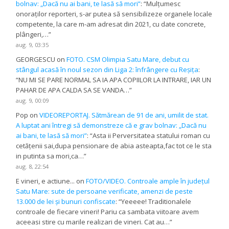
bolnav: „Dacă nu ai bani, te lasă să mori”
: “
Mulțumesc
onoraților reporteri, s-ar putea să sensibilizeze organele locale
competente, la care m-am adresat din 2021, cu date concrete,
plângeri,…
”
aug. 9, 03:35
GEORGESCU
on
FOTO. CSM Olimpia Satu Mare, debut cu
stângul acasă în noul sezon din Liga 2: înfrângere cu Reșița
:
“
NU MI SE PARE NORMAL SA IA APA COPIILOR LA INTRARE, IAR UN
PAHAR DE APA CALDA SA SE VANDA…
”
aug. 9, 00:09
Pop
on
VIDEOREPORTAJ. Sătmărean de 91 de ani, umilit de stat.
A luptat ani întregi să demonstreze că e grav bolnav: „Dacă nu
ai bani, te lasă să mori”
: “
Asta ii Perversitatea statului roman cu
cetățenii sai,dupa pensionare de abia asteapta,fac tot ce le sta
in putinta sa mori,ca…
”
aug. 8, 22:54
E vineri, e actiune...
on
FOTO/VIDEO. Controale ample în județul
Satu Mare: sute de persoane verificate, amenzi de peste
13.000 de lei și bunuri confiscate
: “
Yeeeee! Traditionalele
controale de fiecare vineri! Pariu ca sambata viitoare avem
aceeasi stire cu marile realizari de vineri. Cat au…
”