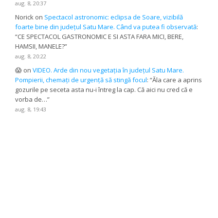
aug. 8, 20:37
Norick
on
Spectacol astronomic: eclipsa de Soare, vizibilă
foarte bine din județul Satu Mare. Când va putea fi observată
:
“
CE SPECTACOL GASTRONOMIC E SI ASTA FARA MICI, BERE,
HAMSII, MANELE?
”
aug. 8, 20:22
😱
on
VIDEO. Arde din nou vegetația în județul Satu Mare.
Pompierii, chemați de urgență să stingă focul
: “
Ăla care a aprins
gozurile pe seceta asta nu-i întreg la cap. Că aici nu cred că e
vorba de…
”
aug. 8, 19:43