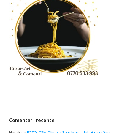
Comentarii recente
Norick
on
FOTO. CSM Olimpia Satu Mare, debut cu stângul