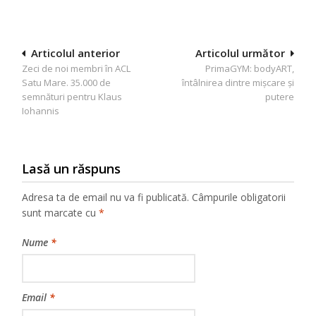
Navigare
Articolul anterior
Articolul următor
Zeci de noi membri în ACL
PrimaGYM: bodyART,
în
Satu Mare. 35.000 de
întâlnirea dintre mișcare și
articole
semnături pentru Klaus
putere
Iohannis
Lasă un răspuns
Adresa ta de email nu va fi publicată.
Câmpurile obligatorii
sunt marcate cu
*
Nume
*
Email
*