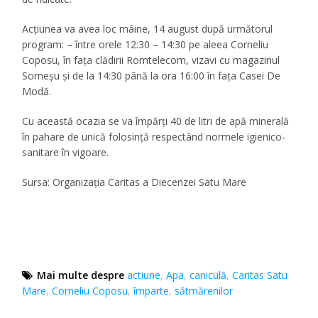
Acţiunea va avea loc mâine, 14 august după următorul
program: – între orele 12:30 – 14:30 pe aleea Corneliu
Coposu, în faţa clădirii Romtelecom, vizavi cu magazinul
Someşu şi de la 14:30 până la ora 16:00 în faţa Casei De
Modă.
Cu această ocazia se va împărţi 40 de litri de apă minerală
în pahare de unică folosinţă respectând normele igienico-
sanitare în vigoare.
Sursa: Organizația Caritas a Diecenzei Satu Mare
Mai multe despre
actiune
,
Apa
,
caniculă
,
Caritas Satu
Mare
,
Corneliu Coposu
,
împarte
,
sătmărenilor