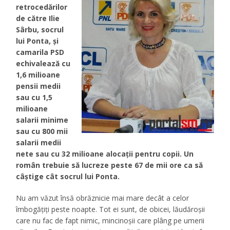
retrocedărilor
de către Ilie
Sârbu, socrul
lui Ponta, și
camarila PSD
echivalează cu
1,6 milioane
pensii medii
sau cu 1,5
milioane
salarii minime
sau cu 800 mii
salarii medii
nete sau cu 32 milioane alocații pentru copii. Un
român trebuie să lucreze peste 67 de mii ore ca să
câștige cât socrul lui Ponta.
Nu am văzut însă obrăznicie mai mare decât a celor
îmbogățiți peste noapte. Tot ei sunt, de obicei, lăudăroșii
care nu fac de fapt nimic, mincinoșii care plâng pe umerii