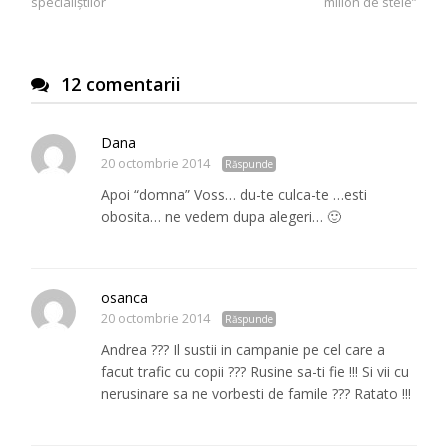
articole
specialiștilor
milion de stele”
12 comentarii
Dana
20 octombrie 2014
Răspunde
Apoi “domna” Voss… du-te culca-te …esti
obosita… ne vedem dupa alegeri… 🙂
osanca
20 octombrie 2014
Răspunde
Andrea ??? Il sustii in campanie pe cel care a
facut trafic cu copii ??? Rusine sa-ti fie !!! Si vii cu
nerusinare sa ne vorbesti de famile ??? Ratato !!!