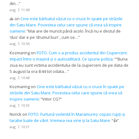
din…
”
aug. 7, 11:08
🙏
on
Cine este bărbatul văzut cu o cruce în spate pe străzile
din Satu Mare. Povestea celui care spune că vrea să inspire
oamenii
: “
Mai are de muncit până acolo. Încă nu e destul de
‘dus’ dar e pe ‘drumul bun’ , cum se…
”
aug. 7, 10:54
Kozmaring
on
FOTO. Cum s-a produs accidentul din Ciuperceni:
impact între o mașină și o autoutilitară. Ce spune poliția
: “
“Buna
ziua eu sunt victima accidentului de la ciuperceni de pe data de
5 august la ora 8:44 tot odata…
”
aug. 7, 10:48
Kozmaring
on
Cine este bărbatul văzut cu o cruce în spate pe
străzile din Satu Mare. Povestea celui care spune că vrea să
inspire oamenii
: “
Viitor CG?
”
aug. 7, 10:33
Norick
on
FOTO. Furtună violentă în Maramureș: copaci rupți și
tarabe luate de vânt. Vremea rea vine și la Satu Mare
: “
👍
”
aug. 7, 10:31