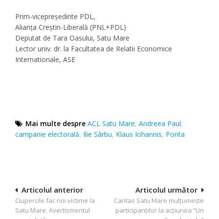
Prim-vicepreședinte PDL,
Alianța Creștin-Liberală (PNL+PDL)
Deputat de Tara Oasului, Satu Mare
Lector univ. dr. la Facultatea de Relatii Economice
Internationale, ASE
Mai multe despre
ACL Satu Mare
,
Andreea Paul
,
campanie electorală
,
Ilie Sârbu
,
Klaus Iohannis
,
Ponta
Navigare
Articolul anterior
Articolul următor
Ciupercile fac noi victime la
Caritas Satu Mare mulțumește
în
Satu Mare. Avertismentul
participanților la acțiunea “Un