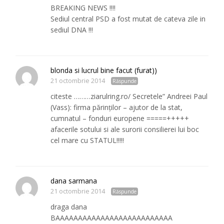
BREAKING NEWS !!!!
Sediul central PSD a fost mutat de cateva zile in
sediul DNA !!!
blonda si lucrul bine facut (furat))
21 octombrie 2014
Răspunde
citeste ………ziarulring.ro/ Secretele” Andreei Paul
(Vass): firma părinţilor – ajutor de la stat,
cumnatul – fonduri europene =====+++++
afacerile sotului si ale surorii consilierei lui boc
cel mare cu STATUL!!!!!
dana sarmana
21 octombrie 2014
Răspunde
draga dana
BAAAAAAAAAAAAAAAAAAAAAAAAAA