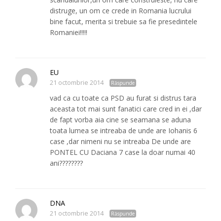
distruge, un om ce crede in Romania lucrului
bine facut, merita si trebuie sa fie presedintele
Romaniei!!!!!
EU
21 octombrie 2014
Răspunde
vad ca cu toate ca PSD au furat si distrus tara
aceasta tot mai sunt fanatici care cred in ei ,dar
de fapt vorba aia cine se seamana se aduna
toata lumea se intreaba de unde are Iohanis 6
case ,dar nimeni nu se intreaba De unde are
PONTEL CU Daciana 7 case la doar numai 40
ani????????
DNA
21 octombrie 2014
Răspunde