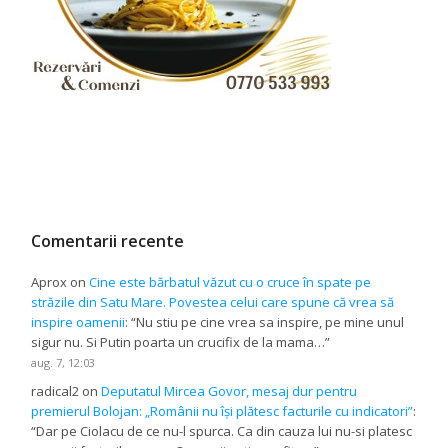
Comentarii recente
Aprox
on
Cine este bărbatul văzut cu o cruce în spate pe
străzile din Satu Mare. Povestea celui care spune că vrea să
inspire oamenii
: “
Nu stiu pe cine vrea sa inspire, pe mine unul
sigur nu. Si Putin poarta un crucifix de la mama…
”
aug. 7, 12:03
radical2
on
Deputatul Mircea Govor, mesaj dur pentru
premierul Bolojan: „Românii nu își plătesc facturile cu indicatori”
:
“
Dar pe Ciolacu de ce nu-l spurca. Ca din cauza lui nu-si platesc