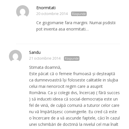
Enormitati
20 octombrie 2014
Răspunde
Ce gogomanie fara margini. Numai psdistii
pot inventa asa enormitati…
Sandu
21 octombrie 2014
Răspunde
Stimata doamnă,
Este păcat că o femeie frumoasă și deșteaptă
ca dumnevoastră își foloseste calitatile in slujba
celui mai nenorocit regim care a asuprit
România. Ca și colegii dvs, încercați ( fără succes
) să induceti ideea că social-democrația este un
fel de vină, de culpă comună a tuturor celor care
nu vă împărtășesc convingerile. Eu cred că este
o încercare de a vă ascunde faptele, căci în cazul
unei schimbări de doctrină la nivelul cel mai înalt