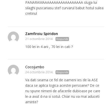
PANARAMAAAAAAAAAAAAAAAAAA sluga lui
silaghi puscariasu stef curvarul babut hotul sulea
cretinul
Zamfiroiu Spiridon
21 octombrie 2014
Răspunde
100 lei in 4 ani , 70 lei in cati ?
Cocojumbo
24 octombrie 2014
Răspunde
Va dati seama ce fel de oameni ies de la ASE
daca se aplica logica acestei persoane? De ce
nu spune nimeni de afacerile dubioase pe care
le-a avut d-na si sotul. Chiar nu va mai aduceti
aminte?