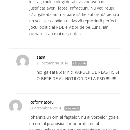
in stat, mulți colegi de-ai dvs.vor avea de
justificat averi, fapte, infracțiuni. Nu veți reuși,
căci găleata nu mai pare să fie suficientă pentru
un vot…iar candidatul dvs.vă reprezintă perfect.
Jocul politic al PDL e vizibil de pe Lună, iar
românii s-au mai deșteptat.
sasa
21 octombrie 2014
Răspunde
nici galeata ,dar nici PAPUCII DE PLASTIC SI
O BERE DE AL HOTILOR DE LA PSD !!!!!!!!!!!!
Reformatorul
21 octombrie 2014
Răspunde
Iohannis,un om al faptelor, nu al vorbelor goale,
un om al promisiunilor onorate, nu al
scandalurilor,un om care construieste, nu care