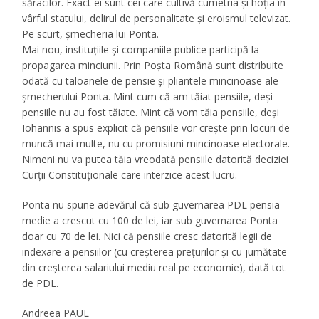
săracilor. Exact ei sunt cei care cultivă cumetria și hoția în
vârful statului, delirul de personalitate și eroismul televizat.
Pe scurt, șmecheria lui Ponta.
Mai nou, instituțiile și companiile publice participă la
propagarea minciunii. Prin Poșta Română sunt distribuite
odată cu taloanele de pensie și pliantele mincinoase ale
șmecherului Ponta. Mint cum că am tăiat pensiile, deși
pensiile nu au fost tăiate. Mint că vom tăia pensiile, deși
Iohannis a spus explicit că pensiile vor crește prin locuri de
muncă mai multe, nu cu promisiuni mincinoase electorale.
Nimeni nu va putea tăia vreodată pensiile datorită deciziei
Curții Constituționale care interzice acest lucru.
Ponta nu spune adevărul că sub guvernarea PDL pensia
medie a crescut cu 100 de lei, iar sub guvernarea Ponta
doar cu 70 de lei. Nici că pensiile cresc datorită legii de
indexare a pensiilor (cu creșterea prețurilor și cu jumătate
din creșterea salariului mediu real pe economie), dată tot
de PDL.
Andreea PAUL