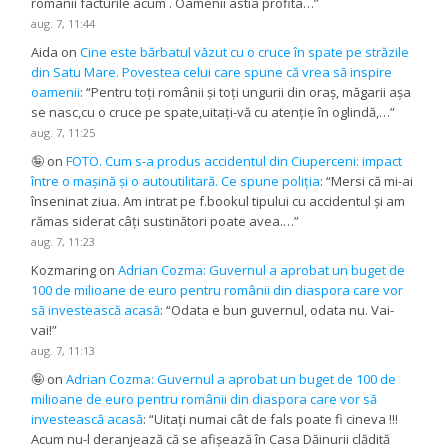
romanii facturile acum . Oamenii astia profita…
”
aug. 7, 11:44
Aida
on
Cine este bărbatul văzut cu o cruce în spate pe străzile
din Satu Mare. Povestea celui care spune că vrea să inspire
oamenii
: “
Pentru toți românii și toți ungurii din oraș, măgarii așa
se nasc,cu o cruce pe spate,uitați-vă cu atenție în oglindă,…
”
aug. 7, 11:25
🤪
on
FOTO. Cum s-a produs accidentul din Ciuperceni: impact
între o mașină și o autoutilitară. Ce spune poliția
: “
Mersi că mi-ai
înseninat ziua. Am intrat pe f.bookul tipului cu accidentul și am
rămas siderat câți sustinători poate avea.…
”
aug. 7, 11:23
Kozmaring
on
Adrian Cozma: Guvernul a aprobat un buget de
100 de milioane de euro pentru românii din diaspora care vor
să investească acasă
: “
Odata e bun guvernul, odata nu. Vai-
vai!
”
aug. 7, 11:13
🤪
on
Adrian Cozma: Guvernul a aprobat un buget de 100 de
milioane de euro pentru românii din diaspora care vor să
investească acasă
: “
Uitați numai cât de fals poate fi cineva !!!
Acum nu-l deranjează că se afișează în Casa Dăinurii clădită