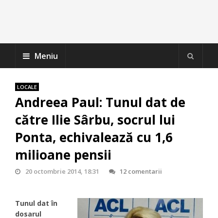
Meniu
LOCALE
Andreea Paul: Tunul dat de
către Ilie Sârbu, socrul lui
Ponta, echivalează cu 1,6
milioane pensii
20 octombrie 2014, 18:31
12 comentarii
Tunul dat în
dosarul