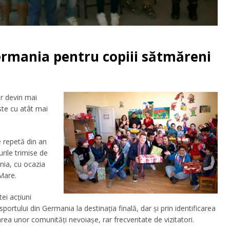
Germania pentru copiii sătmăreni
or devin mai
ste cu atât mai
 repetă din an
urile trimise de
ania, cu ocazia
 Mare.
ei acţiuni
sportului din Germania la destinaţia finală, dar şi prin identificarea
rea unor comunităţi nevoiaşe, rar frecventate de vizitatori.