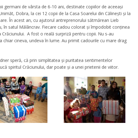
ii germani de vârsta de 6-10 ani, destinate copiilor de aceeaşi
Unimăt, Dobra, la cei 12 copii de la Casa Soarelui din Călineşti şi la
re. În acest an, cu ajutorul antreprenorului sătmărean Lieb
iu, în satul Mălâncrav. Fiecare cadou colorat şi împodobit conţinea
 Crăciunului. A fost o reală surpriză pentru copii. Nu s-au
a chiar cineva, undeva în lume. Au primit cadourile cu mare drag
ner speră, că prin simplitatea şi puritatea sentimentelor
 spiritul Crăciunului, dar poate şi a unei prietenii de viitor.