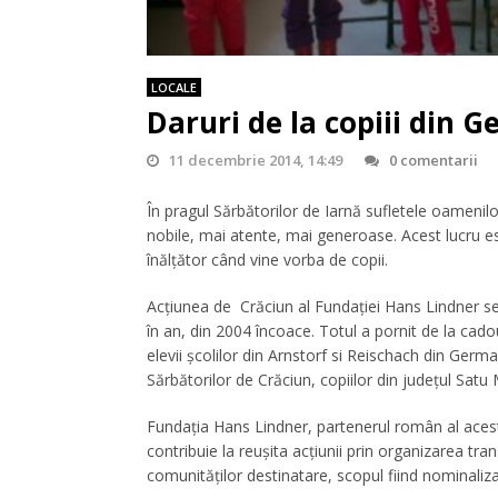
LOCALE
Daruri de la copiii din 
11 decembrie 2014, 14:49
0 comentarii
În pragul Sărbătorilor de Iarnă sufletele oamenil
nobile, mai atente, mai generoase. Acest lucru e
înălţător când vine vorba de copii.
Acţiunea de Crăciun al Fundaţiei Hans Lindner se
în an, din 2004 încoace. Totul a pornit de la cado
elevii şcolilor din Arnstorf si Reischach din Germ
Sărbătorilor de Crăciun, copiilor din judeţul Satu
Fundaţia Hans Lindner, partenerul român al acest
contribuie la reuşita acţiunii prin organizarea tran
comunităţilor destinatare, scopul fiind nominaliza