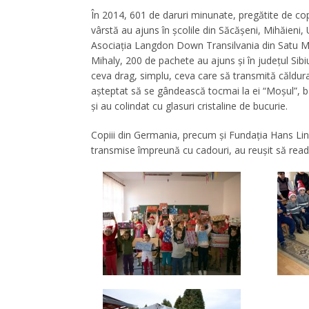
În 2014, 601 de daruri minunate, pregătite de cop
vârstă au ajuns în şcolile din Săcăşeni, Mihăieni, 
Asociaţia Langdon Down Transilvania din Satu Ma
Mihaly, 200 de pachete au ajuns şi în judeţul Sib
ceva drag, simplu, ceva care să transmită căldura
aşteptat să se gândească tocmai la ei “Moşul”, b
şi au colindat cu glasuri cristaline de bucurie.
Copiii din Germania, precum şi Fundația Hans Lind
transmise împreună cu cadouri, au reuşit să readucă