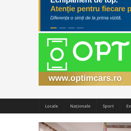
Locale
Naţionale
Sport
Ex