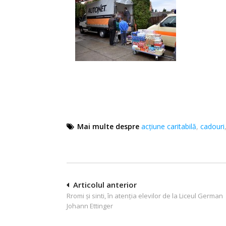
Mai multe despre
acțiune caritabilă
,
cadouri
Navigare
Articolul anterior
Rromi și sinti, în atenția elevilor de la Liceul German
în
Johann Ettinger
articole