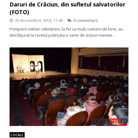
Daruri de Crăciun, din sufletul salvatorilor
(FOTO)
23 decembrie 2016, 11:45
0 comentarii
Pompierii militari sătmăreni, la fel ca mulţi oameni de bine, au
desfăşurat la nivelul judeţului o serie de acţiuni menite…
LOCALE