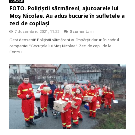
LOCALE
FOTO. Polițiștii sătmăreni, ajutoarele lui
Moș Nicolae. Au adus bucurie în sufletele a
zeci de copilași
7 decembrie 2021, 11:22
0 comentarii
Gest deosebit! Polițiștii sătmăreni au împărțit daruri în cadrul
campaniei “Gecuțele lui Moș Nicolae”. Zeci de copii de la
Centrul…