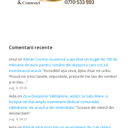
Comentarii recente
Unul
on
Adrian Cozma: Guvernul a aprobat un buget de 100 de
milioane de euro pentru românii din diaspora care vor să
investească acasă
: “
Incredibil așa ceva, ăștia chiar ne urăsc
!!!nouă ne cresc taxele, impozitele, prețurile !ne tau din venituri
și ei dau…
”
aug. 8, 09:06
Aida
on
Ziua Diasporei Sătmărene, astăzi, la Satu Mare: a
început cel mai amplu eveniment dedicat comunității
sătmărene, de acasă și din străinătate
: “
Scoase din vitrină din
Amsterdam
”
aug. 8, 08:23
Aida
on
Bărbat găsit mort într-un apartament din Satu Mare.