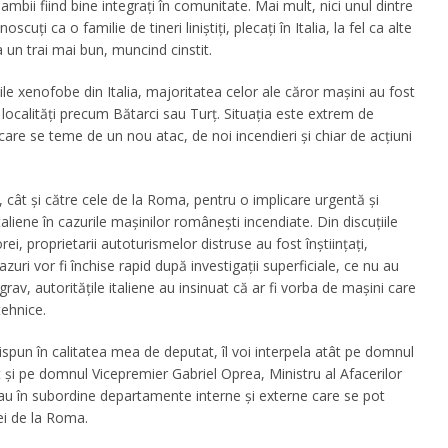
 ambii fiind bine integrați în comunitate. Mai mult, nici unul dintre
uţi ca o familie de tineri liniştiţi, plecaţi în Italia, la fel ca alte
 un trai mai bun, muncind cinstit.
le xenofobe din Italia, majoritatea celor ale căror maşini au fost
 localităţi precum Bătarci sau Turţ. Situaţia este extrem de
re se teme de un nou atac, de noi incendieri şi chiar de acţiuni
i, cât şi către cele de la Roma, pentru o implicare urgentă şi
taliene în cazurile maşinilor româneşti incendiate. Din discuţiile
, proprietarii autoturismelor distruse au fost înştiinţaţi,
azuri vor fi închise rapid după investigaţii superficiale, ce nu au
rav, autorităţile italiene au insinuat că ar fi vorba de maşini care
tehnice.
spun în calitatea mea de deputat, îl voi interpela atât pe domnul
 şi pe domnul Vicepremier Gabriel Oprea, Ministru al Afacerilor
 au în subordine departamente interne şi externe care se pot
iei de la Roma.