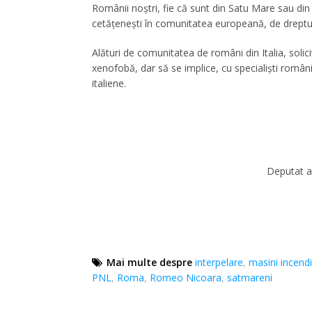
Românii noştri, fie că sunt din Satu Mare sau din o
cetăţeneşti în comunitatea europeană, de dreptul l
Alături de comunitatea de români din Italia, sol
xenofobă, dar să se implice, cu specialişti români,
italiene.
Deputat al
Mai multe despre
interpelare
,
masini incend
PNL
,
Roma
,
Romeo Nicoara
,
satmareni