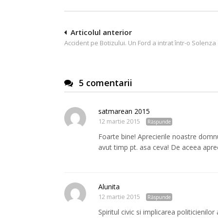
Navigare
Articolul anterior
Accident pe Botizului. Un Ford a intrat într-o Solenza
în
articole
5 comentarii
satmarean 2015
12 martie 2015
Răspunde
Foarte bine! Aprecierile noastre domnu
avut timp pt. asa ceva! De aceea aprecie
Alunita
12 martie 2015
Răspunde
Spiritul civic si implicarea politicieni