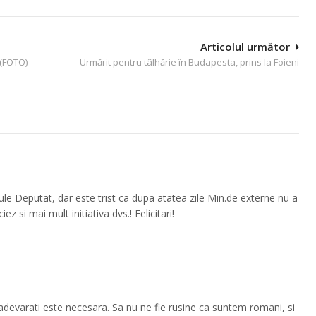
Articolul următor
 (FOTO)
Urmărit pentru tâlhărie în Budapesta, prins la Foieni
le Deputat, dar este trist ca dupa atatea zile Min.de externe nu a
z si mai mult initiativa dvs.! Felicitari!
lor adevarati este necesara. Sa nu ne fie rusine ca suntem romani, si