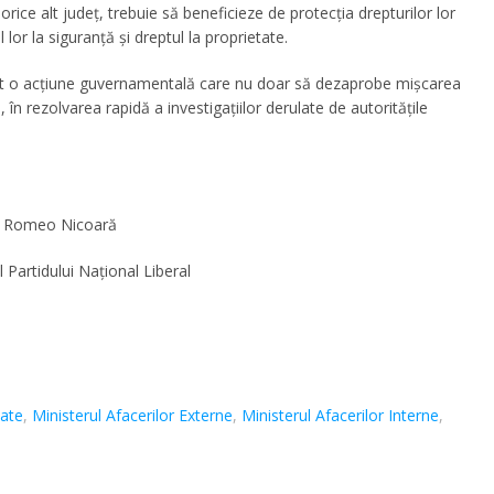
rice alt judeţ, trebuie să beneficieze de protecţia drepturilor lor
or la siguranţă şi dreptul la proprietate.
icit o acţiune guvernamentală care nu doar să dezaprobe mişcarea
 în rezolvarea rapidă a investigaţiilor derulate de autorităţile
Romeo Nicoară
 Partidului Naţional Liberal
iate
,
Ministerul Afacerilor Externe
,
Ministerul Afacerilor Interne
,