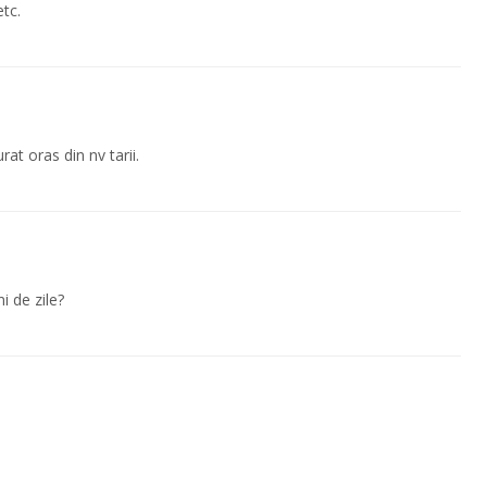
etc.
at oras din nv tarii.
i de zile?