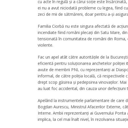
cu acte în regulă și a cărui soție este însărcinată,
ei nu a avut niciodată probleme cu legea, fiind cunosc
zeci de mii de sătmăreni, doar pentru a-şi asigura
Familia Ciorbă nu este singura afectată de acţiuni
incendiate fiind români plecaţi din Satu Mare, din
tensionată în comunitatea de români din Roma, ca
violente.
Fac un apel atât către autorităţile de la Bucureşt
eficientă pentru soluţionarea anchetelor poliţiei i
avute de membrii PNL cu reprezentanţi ai Diasporei
informal, de către poliţia locală, că respectivele c
drept scop găsirea şi pedepsirea vinovaţilor. Mai g
au luat foc accidental, din cauza unor defecţiuni 
Apelând la instrumentele parlamentare de care di
Bogdan Aurescu, Ministrul Afacerilor Externe, cât
Interne. Ambii reprezentanţi ai Guvernului Ponta
implica, la cel mai înalt nivel, în rezolvarea situaţ