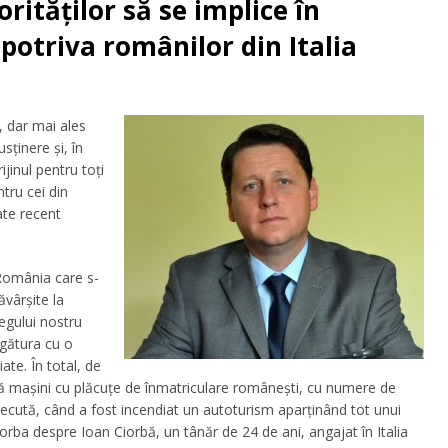
ităților să se implice în
potriva românilor din Italia
, dar mai ales
ținere și, în
ijinul pentru toți
ntru cei din
ate recent
 România care s-
ăvârşite la
egului nostru
egătura cu o
ate. În total, de
ă mașini cu plăcuțe de înmatriculare românești, cu numere de
recută, când a fost incendiat un autoturism aparținând tot unui
rba despre Ioan Ciorbă, un tânăr de 24 de ani, angajat în Italia