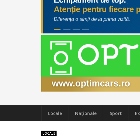
Locale
Naţionale
Sport
Ex
LOCALE