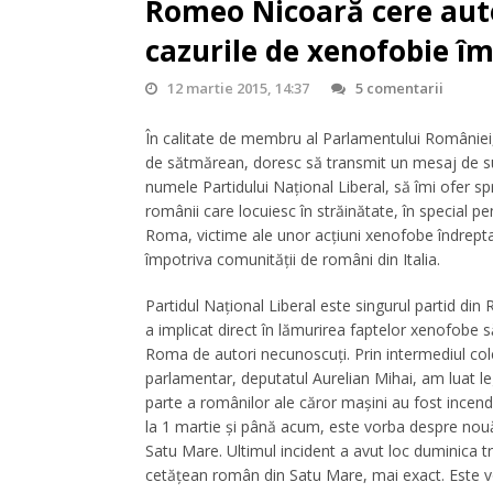
Romeo Nicoară cere autor
cazurile de xenofobie îm
12 martie 2015, 14:37
5 comentarii
În calitate de membru al Parlamentului României
de sătmărean, doresc să transmit un mesaj de sus
numele Partidului Național Liberal, să îmi ofer spr
românii care locuiesc în străinătate, în special pe
Roma, victime ale unor acțiuni xenofobe îndrept
împotriva comunității de români din Italia.
Partidul Național Liberal este singurul partid din
a implicat direct în lămurirea faptelor xenofobe s
Roma de autori necunoscuţi. Prin intermediul col
parlamentar, deputatul Aurelian Mihai, am luat l
parte a românilor ale căror mașini au fost incendi
la 1 martie şi până acum, este vorba despre nou
Satu Mare. Ultimul incident a avut loc duminica t
cetăţean român din Satu Mare, mai exact. Este vo