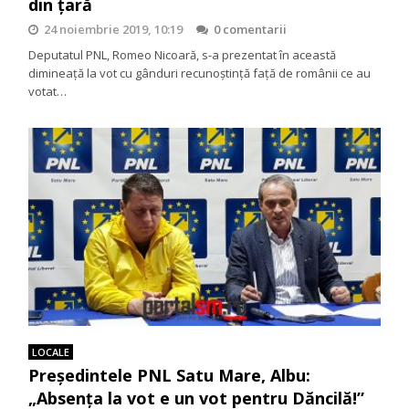
din țară
24 noiembrie 2019, 10:19
0 comentarii
Deputatul PNL, Romeo Nicoară, s-a prezentat în această
dimineață la vot cu gânduri recunoștință față de românii ce au
votat…
LOCALE
Președintele PNL Satu Mare, Albu:
„Absența la vot e un vot pentru Dăncilă!”