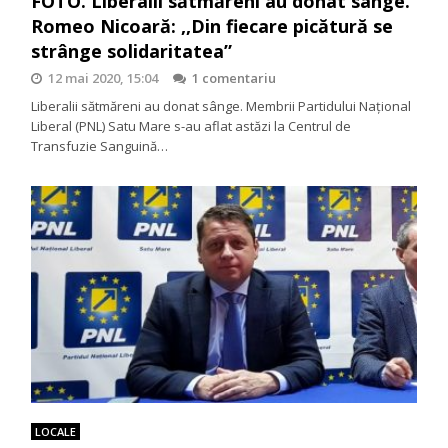
FOTO. Liberalii sătmăreni au donat sânge.
Romeo Nicoară: ,,Din fiecare picătură se
strânge solidaritatea”
12 mai 2020, 15:04
1 comentariu
Liberalii sătmăreni au donat sânge. Membrii Partidului Național
Liberal (PNL) Satu Mare s-au aflat astăzi la Centrul de
Transfuzie Sanguină…
LOCALE