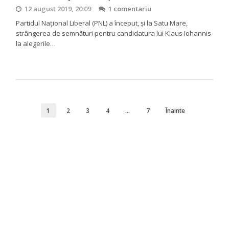
12 august 2019, 20:09
1 comentariu
Partidul Național Liberal (PNL) a început, și la Satu Mare,
strângerea de semnături pentru candidatura lui Klaus Iohannis
la alegerile…
1
2
3
4
…
7
Înainte