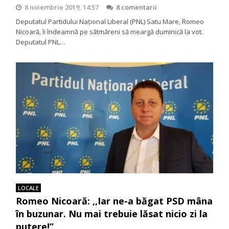
8 noiembrie 2019, 14:57
8 comentarii
Deputatul Partidului Național Liberal (PNL) Satu Mare, Romeo
Nicoară, îi îndeamnă pe sătmăreni să meargă duminică la vot.
Deputatul PNL…
LOCALE
Romeo Nicoară: ,,Iar ne-a băgat PSD mâna
în buzunar. Nu mai trebuie lăsat nicio zi la
putere!”