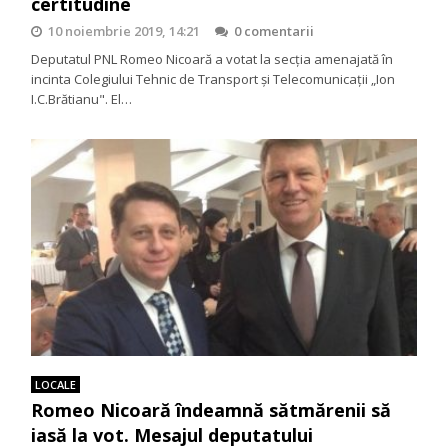
certitudine
10 noiembrie 2019, 14:21
0 comentarii
Deputatul PNL Romeo Nicoară a votat la secţia amenajată în
incinta Colegiului Tehnic de Transport și Telecomunicaţii „Ion
I.C.Brătianu". El…
LOCALE
Romeo Nicoară îndeamnă sătmărenii să
iasă la vot. Mesajul deputatului