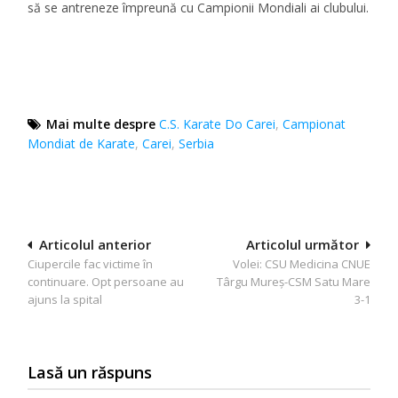
să se antreneze împreună cu Campionii Mondiali ai clubului.
Mai multe despre
C.S. Karate Do Carei
,
Campionat
Mondiat de Karate
,
Carei
,
Serbia
Navigare
Articolul anterior
Articolul următor
Ciupercile fac victime în
Volei: CSU Medicina CNUE
în
continuare. Opt persoane au
Târgu Mureș-CSM Satu Mare
articole
ajuns la spital
3-1
Lasă un răspuns