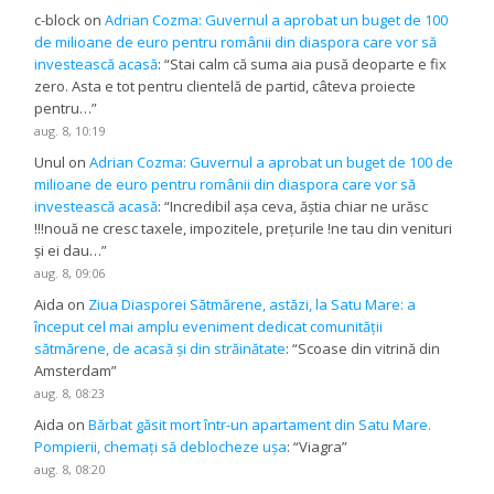
c-block
on
Adrian Cozma: Guvernul a aprobat un buget de 100
de milioane de euro pentru românii din diaspora care vor să
investească acasă
: “
Stai calm că suma aia pusă deoparte e fix
zero. Asta e tot pentru clientelă de partid, câteva proiecte
pentru…
”
aug. 8, 10:19
Unul
on
Adrian Cozma: Guvernul a aprobat un buget de 100 de
milioane de euro pentru românii din diaspora care vor să
investească acasă
: “
Incredibil așa ceva, ăștia chiar ne urăsc
!!!nouă ne cresc taxele, impozitele, prețurile !ne tau din venituri
și ei dau…
”
aug. 8, 09:06
Aida
on
Ziua Diasporei Sătmărene, astăzi, la Satu Mare: a
început cel mai amplu eveniment dedicat comunității
sătmărene, de acasă și din străinătate
: “
Scoase din vitrină din
Amsterdam
”
aug. 8, 08:23
Aida
on
Bărbat găsit mort într-un apartament din Satu Mare.
Pompierii, chemați să deblocheze ușa
: “
Viagra
”
aug. 8, 08:20