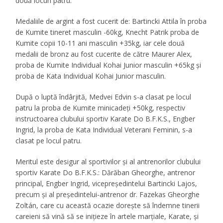
două locuri patru.
Medaliile de argint a fost cucerit de: Bartincki Attila în proba
de Kumite tineret masculin -60kg, Knecht Patrik proba de
Kumite copii 10-11 ani masculin +35kg, iar cele două
medalii de bronz au fost cucerite de către Maurer Alex,
proba de Kumite Individual Kohai Junior masculin +65kg și
proba de Kata Individual Kohai Junior masculin.
După o luptă îndârjită, Medvei Edvin s-a clasat pe locul
patru la proba de Kumite minicadeți +50kg, respectiv
instructoarea clubului sportiv Karate Do B.F.K.S., Engber
Ingrid, la proba de Kata Individual Veterani Feminin, s-a
clasat pe locul patru.
Meritul este desigur al sportivilor şi al antrenorilor clubului
sportiv Karate Do B.F.K.S.: Dărăban Gheorghe, antrenor
principal, Engber Ingrid, vicepreședintelui Bartincki Lajos,
precum şi al președintelui-antrenor dr. Fazekas Gheorghe
Zoltán, care cu această ocazie doreşte să îndemne tinerii
careieni să vină să se iniţieze în artele marţiale, Karate, şi