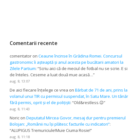
Comentarii recente
comentator
on
Ceaune încinse în Grădina Romei. Concursul
gastronomic îi așteaptă și anul acesta pe bucătarii amatori la
Zilele Partium
: “
Scriu aici că de meciul de fotbal nu se scrie. E si
de înteles. Ceseme a luat două mue acasă…
”
aug. 8, 13:07
De aici fiecare înțelege ce vrea
on
Bărbat de 71 de ani, prins la
volanul unui TIR cu permisul suspendat, în Satu Mare. Un tânăr
fără permis, oprit și el de polițiști
: “
Old&restless.😉
”
aug. 8, 11:43
Noric
on
Deputatul Mircea Govor, mesaj dur pentru premierul
Bolojan: „Românii nu își plătesc facturile cu indicatori”
:
“
ALUPIGUS Tremuriciule!Muie Ciuma Rosie!
”
aug. 8, 11:18