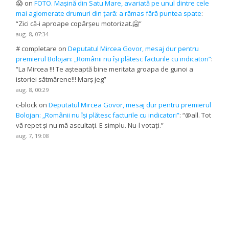
😱
on
FOTO. Mașină din Satu Mare, avariată pe unul dintre cele
mai aglomerate drumuri din țară: a rămas fără puntea spate
:
“
Zici că-i aproape copârșeu motorizat.🥶
”
aug. 8, 07:34
# completare
on
Deputatul Mircea Govor, mesaj dur pentru
premierul Bolojan: „Românii nu își plătesc facturile cu indicatori”
:
“
La Mircea !!! Te așteaptă bine meritata groapa de gunoi a
istoriei sătmărene!!! Marș jeg
”
aug. 8, 00:29
c-block
on
Deputatul Mircea Govor, mesaj dur pentru premierul
Bolojan: „Românii nu își plătesc facturile cu indicatori”
: “
@all. Tot
vă repet și nu mă ascultați. E simplu. Nu-l votați.
”
aug. 7, 19:08