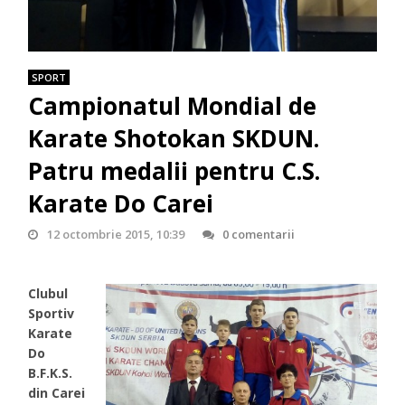
SPORT
Campionatul Mondial de
Karate Shotokan SKDUN.
Patru medalii pentru C.S.
Karate Do Carei
12 octombrie 2015, 10:39
0 comentarii
Clubul
Sportiv
Karate
Do
B.F.K.S.
din Carei