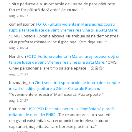
“
Păi e pădurea aia unicat acolo de 180 ha de pere pădurețe.
Din ce fac pălincă dacă arde? Acum mai…
”
aug. 7, 06:27
comentator
on
FOTO. Furtună violentă în Maramureș: copaci
rupți și tarabe luate de vânt. Vremea rea vine și la Satu Mare
:
“
OMG! Epistole. Epitet e altceva. Nu trebuie să ne demonstrezi
că ai preferat crășma in locul grădiniței. Știm deja. Nu…
”
aug. 7, 06:24
Norick
on
FOTO. Furtună violentă în Maramureș: copaci rupți și
tarabe luate de vânt. Vremea rea vine și la Satu Mare
: “
OMG !
Cine-i pensionar si are timp sa scrie epitete….😯😛😉
”
aug. 6, 21:29
Kozmaring
on
Cinci seri, cinci spectacole de teatru de excepție
în cadrul ediției jubiliare a Zilelor Culturale Partium
:
“
“evenimentele noastre” Mai încearcă. Poate-poate.
”
aug. 6, 21:27
Patriot
on
USR: PSD face totul pentru ca România să piardă
miliarde de euro din PNRR
: “
De ce am impresi aca sunteti
emigranti existentiali sau economici, pe intelesul tuturor,
capsunari, majoritatea care boreste p-aci! Ia in…
”