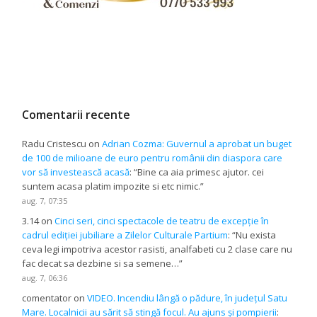
Comentarii recente
Radu Cristescu
on
Adrian Cozma: Guvernul a aprobat un buget
de 100 de milioane de euro pentru românii din diaspora care
vor să investească acasă
: “
Bine ca aia primesc ajutor. cei
suntem acasa platim impozite si etc nimic.
”
aug. 7, 07:35
3.14
on
Cinci seri, cinci spectacole de teatru de excepție în
cadrul ediției jubiliare a Zilelor Culturale Partium
: “
Nu exista
ceva legi impotriva acestor rasisti, analfabeti cu 2 clase care nu
fac decat sa dezbine si sa semene…
”
aug. 7, 06:36
comentator
on
VIDEO. Incendiu lângă o pădure, în județul Satu
Mare. Localnicii au sărit să stingă focul. Au ajuns și pompierii
: