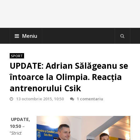
Meniu
SPORT
UPDATE: Adrian Sălăgeanu se
întoarce la Olimpia. Reacția
antrenorului Csik
13 octombrie 2015, 10:50
1 comentariu
UPDATE,
10:50
–
“
Strict