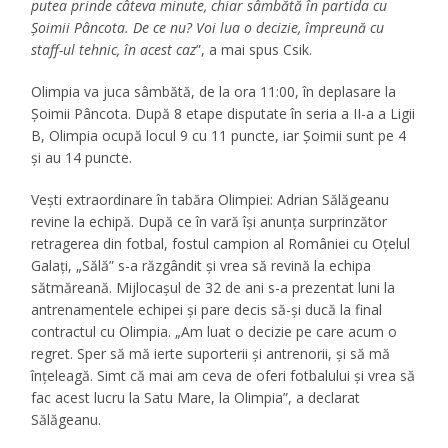
putea prinde câteva minute, chiar sâmbătă în partida cu
Șoimii Pâncota. De ce nu? Voi lua o decizie, împreună cu
staff-ul tehnic, în acest caz
”, a mai spus Csik.
Olimpia va juca sâmbătă, de la ora 11:00, în deplasare la
Șoimii Pâncota. După 8 etape disputate în seria a II-a a Ligii
B, Olimpia ocupă locul 9 cu 11 puncte, iar Șoimii sunt pe 4
și au 14 puncte.
Veşti extraordinare în tabăra Olimpiei: Adrian Sălăgeanu
revine la echipă. După ce în vară îşi anunţa surprinzător
retragerea din fotbal, fostul campion al României cu Oţelul
Galaţi, „Sălă” s-a răzgândit şi vrea să revină la echipa
sătmăreană. Mijlocaşul de 32 de ani s-a prezentat luni la
antrenamentele echipei şi pare decis să-şi ducă la final
contractul cu Olimpia. „Am luat o decizie pe care acum o
regret. Sper să mă ierte suporterii şi antrenorii, şi să mă
înţeleagă. Simt că mai am ceva de oferi fotbalului şi vrea să
fac acest lucru la Satu Mare, la Olimpia”, a declarat
Sălăgeanu.