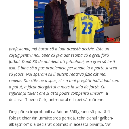
profesional, mă bucur că a luat această decizie. Este un
câștig pentru noi. Sper că și-a dat seama că e greu fără
fotbal. După 30 de ani dedicați fotbalului, era greu să iasă
așa. E bine că a pus problemele personale la o parte și vrea
să joace. Noi sperăm să îl putem reactiva fizic cât mai
repede. Din câte ne-a spus, el s-a mai pregătit individual cum
a putut, a făcut alergări și a mers la sala de forță. Cu
siguranță talent are și asta poate compensa uneori”
, a
declarat Tiberiu Csik, antrenorul echipei sătmărene.
Deși părea improbabil ca Adrian Sălăgeanu să poată fi
folosit chiar din următoarea partidă, tehnicianul “galben-
albaștrilor” s-a declarat optimist în această privință. “
Ar