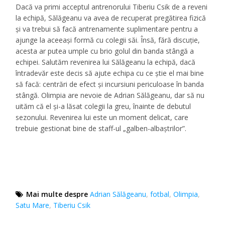
Dacă va primi acceptul antrenorului Tiberiu Csik de a reveni
la echipă, Sălăgeanu va avea de recuperat pregătirea fizică
şi va trebui să facă antrenamente suplimentare pentru a
ajunge la aceeaşi formă cu colegii săi. Însă, fără discuţie,
acesta ar putea umple cu brio golul din banda stângă a
echipei. Salutăm revenirea lui Sălăgeanu la echipă, dacă
întradevăr este decis să ajute echipa cu ce ştie el mai bine
să facă: centrări de efect şi incursiuni periculoase în banda
stângă. Olimpia are nevoie de Adrian Sălăgeanu, dar să nu
uităm că el şi-a lăsat colegii la greu, înainte de debutul
sezonului. Revenirea lui este un moment delicat, care
trebuie gestionat bine de staff-ul „galben-albaştrilor”.
Mai multe despre
Adrian Sălăgeanu
,
fotbal
,
Olimpia
,
Satu Mare
,
Tiberiu Csik