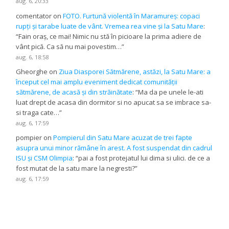
aug. 6, 20:33
comentator
on
FOTO. Furtună violentă în Maramureș: copaci
rupți și tarabe luate de vânt. Vremea rea vine și la Satu Mare
:
“
Fain oraș, ce mai! Nimic nu stă în picioare la prima adiere de
vânt pică. Ca să nu mai povestim…
”
aug. 6, 18:58
Gheorghe
on
Ziua Diasporei Sătmărene, astăzi, la Satu Mare: a
început cel mai amplu eveniment dedicat comunității
sătmărene, de acasă și din străinătate
: “
Ma da pe unele le-ati
luat drept de acasa din dormitor si no apucat sa se imbrace sa-
si traga cate…
”
aug. 6, 17:59
pompier
on
Pompierul din Satu Mare acuzat de trei fapte
asupra unui minor rămâne în arest. A fost suspendat din cadrul
ISU și CSM Olimpia
: “
pai a fost protejatul lui dima si ulici. de ce a
fost mutat de la satu mare la negresti?
”
aug. 6, 17:59