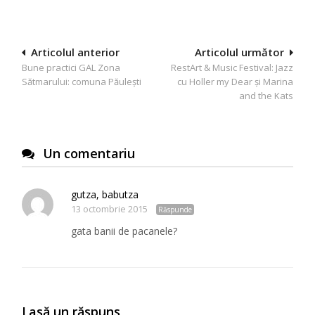
Navigare
Articolul anterior
Articolul următor
Bune practici GAL Zona
RestArt & Music Festival: Jazz
în
Sătmarului: comuna Păuleşti
cu Holler my Dear și Marina
articole
and the Kats
Un comentariu
gutza, babutza
13 octombrie 2015
Răspunde
gata banii de pacanele?
Lasă un răspuns