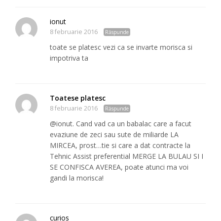
ionut
8 februarie 2016
Răspunde
toate se platesc vezi ca se invarte morisca si
impotriva ta
Toatese platesc
8 februarie 2016
Răspunde
@ionut. Cand vad ca un babalac care a facut
evaziune de zeci sau sute de miliarde LA
MIRCEA, prost…tie si care a dat contracte la
Tehnic Assist preferential MERGE LA BULAU SI I
SE CONFISCA AVEREA, poate atunci ma voi
gandi la morisca!
curios