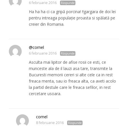
6 februarie 2016
Răspunde
Ha ha ha ci ca gripă porcina! !!gargara de doi lei
pentru intreaga populație proasta si spălată pe
creier din Romania.
@cornel
6 februarie 2016
Răspunde
Asculta mai lipitor de afise rosii ce esti, ce
munceste ala de il lauzi asa tare, transmite la
Bucuresti memorii cereri si alte cele ca in rest
freaca menta, sau io freaca alta, ca aveti acolo
la partid destule care le freaca sefilor, in rest
cercetare usoara.
cornel
8 februarie 2016
Răspunde