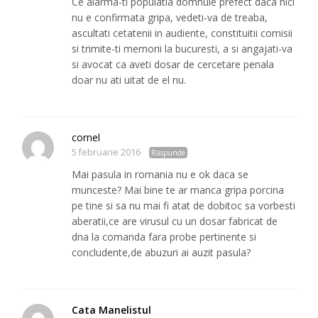
Ce alarma-ti populatia domnule prefect daca nici
nu e confirmata gripa, vedeti-va de treaba,
ascultati cetatenii in audiente, constituitii comisii
si trimite-ti memorii la bucuresti, a si angajati-va
si avocat ca aveti dosar de cercetare penala
doar nu ati uitat de el nu.
cornel
5 februarie 2016
Răspunde
Mai pasula in romania nu e ok daca se
munceste? Mai bine te ar manca gripa porcina
pe tine si sa nu mai fi atat de dobitoc sa vorbesti
aberatii,ce are virusul cu un dosar fabricat de
dna la comanda fara probe pertinente si
concludente,de abuzuri ai auzit pasula?
Cata Manelistul