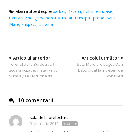
Mai multe despre
barbat
,
Batarci
,
boli infectioase
,
Cantacuzino
,
gripa porcină
,
izolat
,
Principal
,
probe
,
Satu
Mare
,
suspect
,
Ucraina
Navigare
Articolul anterior
Articolul următor
Terenul de la Burdea va fi
Satu Mare are buget. Dan
în
scos la licitaţie: Tratative cu
Băbuţ, luat la întrebări de
articole
Subway sau McDonalds
consilieri
10 comentarii
sula de la prefectura
5 februarie 2016
Răspunde