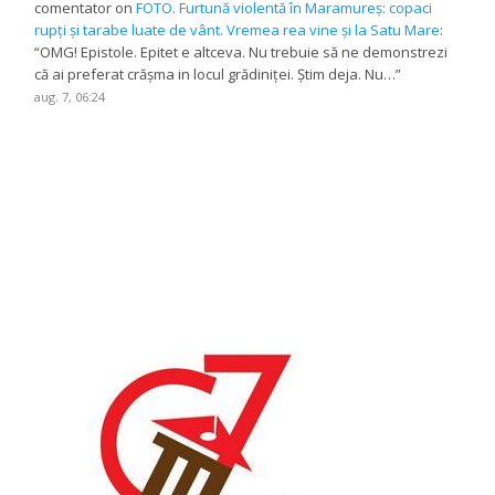
comentator
on
FOTO. Furtună violentă în Maramureș: copaci
rupți și tarabe luate de vânt. Vremea rea vine și la Satu Mare
:
“
OMG! Epistole. Epitet e altceva. Nu trebuie să ne demonstrezi
că ai preferat crășma in locul grădiniței. Știm deja. Nu…
”
aug. 7, 06:24