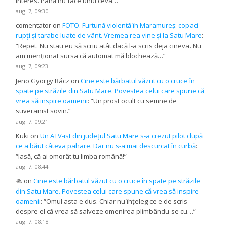
interes. Până nu face unul ceva…
”
aug. 7, 09:30
comentator
on
FOTO. Furtună violentă în Maramureș: copaci
rupți și tarabe luate de vânt. Vremea rea vine și la Satu Mare
:
“
Repet. Nu stau eu să scriu atât dacă l-a scris deja cineva. Nu
am menționat sursa că automat mă blochează…
”
aug. 7, 09:23
Jeno György Rácz
on
Cine este bărbatul văzut cu o cruce în
spate pe străzile din Satu Mare. Povestea celui care spune că
vrea să inspire oamenii
: “
Un prost ocult cu semne de
suveranist sovin.
”
aug. 7, 09:21
Kuki
on
Un ATV-ist din județul Satu Mare s-a crezut pilot după
ce a băut câteva pahare. Dar nu s-a mai descurcat în curbă
:
“
lasă, că ai omorât tu limba română!
”
aug. 7, 08:44
🙏
on
Cine este bărbatul văzut cu o cruce în spate pe străzile
din Satu Mare. Povestea celui care spune că vrea să inspire
oamenii
: “
Omul asta e dus. Chiar nu înțeleg ce e de scris
despre el că vrea să salveze omenirea plimbându-se cu…
”
aug. 7, 08:18