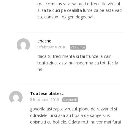
mai cornelas vezi sa nu ti o frece tie virusul
si sa te duci pe cealalta lume ca pe asta vad
ca, consumi oxigen degeaba!
enache
8 februarie 2016
Răspunde
daca tu freci menta si tai frunze la caini
toata ziua, asta nu inseamna ca toti fac la
fel
Toatese platesc
8 februarie 2016
Răspunde
govorila asteapta virusul. plodu de razvanel si
odraslele lui si asa au boala de sange si is
obisnuiti cu bolilele. Odata m..ti nu vor mai fura!