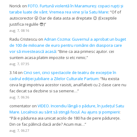
Norick
on
FOTO. Furtună violentă în Maramureș: copaci rupți și
tarabe luate de vânt. Vremea rea vine și la Satu Mare
: “
Of of
autocorector 😛 Dar de data asta ai dreptate 😉 (Exceptiile
justifica regulile 😎)
”
aug. 7, 08:16
Radu Cristescu
on
Adrian Cozma: Guvernul a aprobat un buget
de 100 de milioane de euro pentru românii din diaspora care
vor să investească acasă
: “
Bine ca aia primesc ajutor. cei
suntem acasa platim impozite si etc nimic.
”
aug. 7, 07:35
3.14
on
Cinci seri, cinci spectacole de teatru de excepție în
cadrul ediției jubiliare a Zilelor Culturale Partium
: “
Nu exista
ceva legi impotriva acestor rasisti, analfabeti cu 2 clase care nu
fac decat sa dezbine si sa semene…
”
aug. 7, 06:36
comentator
on
VIDEO. Incendiu lângă o pădure, în județul Satu
Mare. Localnicii au sărit să stingă focul. Au ajuns și pompierii
:
“
Păi e pădurea aia unicat acolo de 180 ha de pere pădurețe.
Din ce fac pălincă dacă arde? Acum mai…
”
aug. 7, 06:27