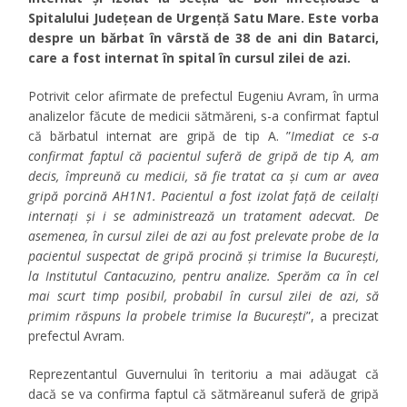
Spitalului Județean de Urgență Satu Mare. Este vorba
despre un bărbat în vârstă de 38 de ani din Batarci,
care a fost internat în spital în cursul zilei de azi.
Potrivit celor afirmate de prefectul Eugeniu Avram, în urma
analizelor făcute de medicii sătmăreni, s-a confirmat faptul
că bărbatul internat are gripă de tip A. ”
Imediat ce s-a
confirmat faptul că pacientul suferă de gripă de tip A, am
decis, împreună cu medicii, să fie tratat ca și cum ar avea
gripă porcină AH1N1. Pacientul a fost izolat față de ceilalți
internați și i se administrează un tratament adecvat. De
asemenea, în cursul zilei de azi au fost prelevate probe de la
pacientul suspectat de gripă procină și trimise la București,
la Institutul Cantacuzino, pentru analize. Sperăm ca în cel
mai scurt timp posibil, probabil în cursul zilei de azi, să
primim răspuns la probele trimise la București
”, a precizat
prefectul Avram.
Reprezentantul Guvernului în teritoriu a mai adăugat că
dacă se va confirma faptul că sătmăreanul suferă de gripă