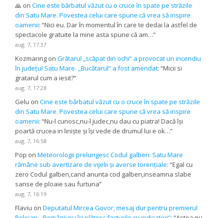
🙏
on
Cine este bărbatul văzut cu o cruce în spate pe străzile
din Satu Mare. Povestea celui care spune că vrea să inspire
oamenii
: “
Nici eu. Dar în momentul în care te dedai la astfel de
spectacole gratuite la mine asta spune că am…
”
aug. 7, 17:37
Kozmaring
on
Grătarul „scăpat din ochi” a provocat un incendiu
în județul Satu Mare. ,,Bucătarul” a fost amendat
: “
Micii si
gratarul cum a iesit?
”
aug. 7, 17:28
Gelu
on
Cine este bărbatul văzut cu o cruce în spate pe străzile
din Satu Mare. Povestea celui care spune că vrea să inspire
oamenii
: “
Nu-l cunosc,nu-l judec,nu dau cu piatra! Dacă își
poartă crucea in liniște și își vede de drumul lui e ok…
”
aug. 7, 16:58
Pop
on
Meteorologii prelungesc Codul galben: Satu Mare
rămâne sub avertizare de vijelii și averse torențiale
: “
Egal cu
zero Codul galben,cand anunta cod galben,inseamna slabe
sanse de ploaie sau furtuna
”
aug. 7, 16:19
Flaviu
on
Deputatul Mircea Govor, mesaj dur pentru premierul
Bolojan: „Românii nu își plătesc facturile cu indicatori”
: “
Astea nu