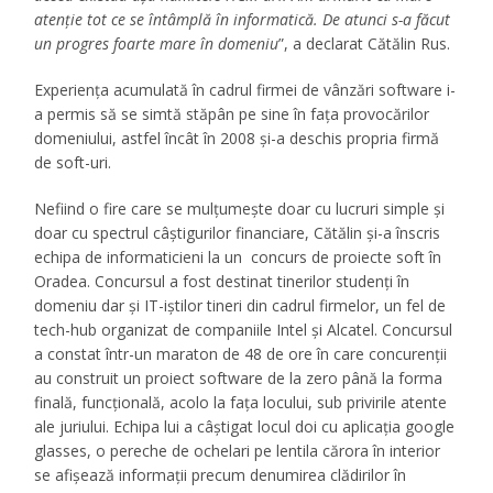
atenţie tot ce se întâmplă în informatică. De atunci s-a făcut
un progres foarte mare în domeniu
”, a declarat Cătălin Rus.
Experienţa acumulată în cadrul firmei de vânzări software i-
a permis să se simtă stăpân pe sine în faţa provocărilor
domeniului, astfel încât în 2008 şi-a deschis propria firmă
de soft-uri.
Nefiind o fire care se mulţumeşte doar cu lucruri simple şi
doar cu spectrul câştigurilor financiare, Cătălin şi-a înscris
echipa de informaticieni la un concurs de proiecte soft în
Oradea. Concursul a fost destinat tinerilor studenţi în
domeniu dar şi IT-iştilor tineri din cadrul firmelor, un fel de
tech-hub organizat de companiile Intel şi Alcatel. Concursul
a constat într-un maraton de 48 de ore în care concurenţii
au construit un proiect software de la zero până la forma
finală, funcţională, acolo la faţa locului, sub privirile atente
ale juriului. Echipa lui a câştigat locul doi cu aplicaţia google
glasses, o pereche de ochelari pe lentila cărora în interior
se afişează informaţii precum denumirea clădirilor în