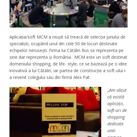
Aplicaţia/soft MCM a reuşit să treacă de selecţia juriului de
specialişti, ocupând unul din cele 50 de locuri destinate
echipelor neruseşti. Firma lui Cătălin Rus se reprezenta pe
sine dar reprezenta şi România. MCM este un soft destinat
domeniului shopping, de life- style, ce se bazează pe o idee
inovativă a lui Cătălin, iar partea de construcţie a soft-ului i-
a revenit colegului său din firmă Alex Pat.
„
Am văzut
că există
aplicaţii,
soft-uri de
shopping
dedicate
unei