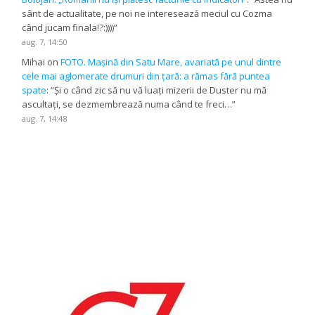
sânt de actualitate, pe noi ne interesează meciul cu Cozma
când jucam finala!?:))))
”
aug. 7, 14:50
Mihai
on
FOTO. Mașină din Satu Mare, avariată pe unul dintre
cele mai aglomerate drumuri din țară: a rămas fără puntea
spate
: “
Și o când zic să nu vă luați mizerii de Duster nu mă
ascultați, se dezmembrează numa când te freci…
”
aug. 7, 14:48