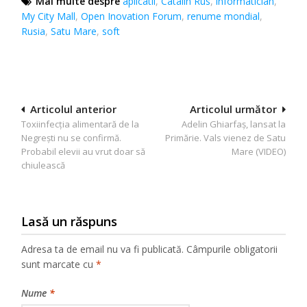
Mai multe despre
aplicatii
,
Catalin Rus
,
informatician
,
My City Mall
,
Open Inovation Forum
,
renume mondial
,
Rusia
,
Satu Mare
,
soft
Navigare
Articolul anterior
Articolul următor
Toxiinfecția alimentară de la
Adelin Ghiarfaş, lansat la
în
Negrești nu se confirmă.
Primărie. Vals vienez de Satu
articole
Probabil elevii au vrut doar să
Mare (VIDEO)
chiulească
Lasă un răspuns
Adresa ta de email nu va fi publicată.
Câmpurile obligatorii
sunt marcate cu
*
Nume
*