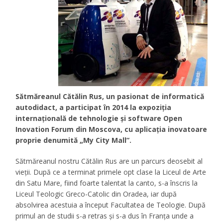
Sătmăreanul Cătălin Rus, un pasionat de informatică
autodidact, a participat în 2014 la expoziţia
internaţională de tehnologie şi software Open
Inovation Forum din Moscova, cu aplicaţia inovatoare
proprie denumită „My City Mall”.
Sătmăreanul nostru Cătălin Rus are un parcurs deosebit al
vieţii. După ce a terminat primele opt clase la Liceul de Arte
din Satu Mare, fiind foarte talentat la canto, s-a înscris la
Liceul Teologic Greco-Catolic din Oradea, iar după
absolvirea acestuia a început Facultatea de Teologie. După
primul an de studii s-a retras și s-a dus în Franţa unde a