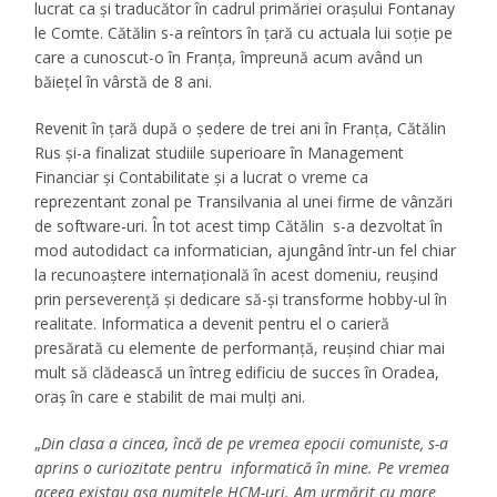
lucrat ca şi traducător în cadrul primăriei oraşului Fontanay
le Comte. Cătălin s-a reîntors în țară cu actuala lui soție pe
care a cunoscut-o în Franța, împreună acum având un
băiețel în vârstă de 8 ani.
Revenit în țară după o ședere de trei ani în Franța, Cătălin
Rus şi-a finalizat studiile superioare în Management
Financiar şi Contabilitate și a lucrat o vreme ca
reprezentant zonal pe Transilvania al unei firme de vânzări
de software-uri. În tot acest timp Cătălin s-a dezvoltat în
mod autodidact ca informatician, ajungând într-un fel chiar
la recunoaştere internaţională în acest domeniu, reușind
prin perseverență și dedicare să-și transforme hobby-ul în
realitate. Informatica a devenit pentru el o carieră
presărată cu elemente de performanţă, reușind chiar mai
mult să clădească un întreg edificiu de succes în Oradea,
oraș în care e stabilit de mai mulţi ani.
„
Din clasa a cincea, încă de pe vremea epocii comuniste, s-a
aprins o curiozitate pentru informatică în mine. Pe vremea
aceea existau aşa numitele HCM-uri. Am urmărit cu mare