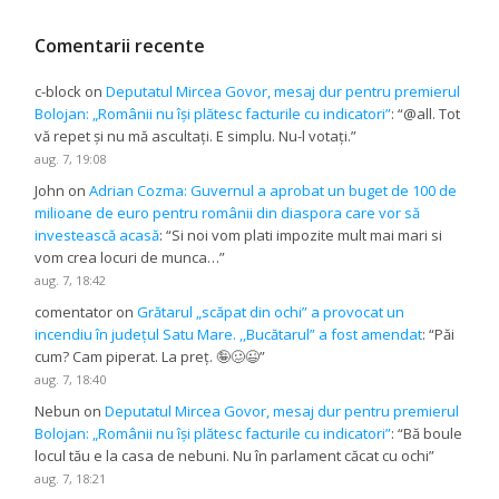
Comentarii recente
c-block
on
Deputatul Mircea Govor, mesaj dur pentru premierul
Bolojan: „Românii nu își plătesc facturile cu indicatori”
: “
@all. Tot
vă repet și nu mă ascultați. E simplu. Nu-l votați.
”
aug. 7, 19:08
John
on
Adrian Cozma: Guvernul a aprobat un buget de 100 de
milioane de euro pentru românii din diaspora care vor să
investească acasă
: “
Si noi vom plati impozite mult mai mari si
vom crea locuri de munca…
”
aug. 7, 18:42
comentator
on
Grătarul „scăpat din ochi” a provocat un
incendiu în județul Satu Mare. ,,Bucătarul” a fost amendat
: “
Păi
cum? Cam piperat. La preț. 🤪🥴😉
”
aug. 7, 18:40
Nebun
on
Deputatul Mircea Govor, mesaj dur pentru premierul
Bolojan: „Românii nu își plătesc facturile cu indicatori”
: “
Bă boule
locul tău e la casa de nebuni. Nu în parlament căcat cu ochi
”
aug. 7, 18:21