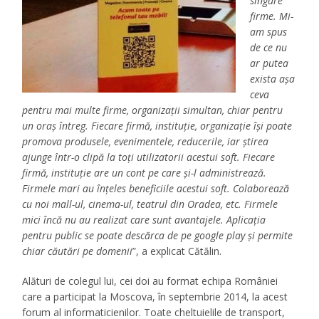
singure
firme. Mi-
am spus
de ce nu
ar putea
exista aşa
ceva
pentru mai multe firme, organizaţii simultan, chiar pentru
un oraş întreg. Fiecare firmă, instituţie, organizaţie îşi poate
promova produsele, evenimentele, reducerile, iar ştirea
ajunge într-o clipă la toţi utilizatorii acestui soft. Fiecare
firmă, instituţie are un cont pe care şi-l administrează.
Firmele mari au înţeles beneficiile acestui soft. Colaborează
cu noi mall-ul, cinema-ul, teatrul din Oradea, etc. Firmele
mici încă nu au realizat care sunt avantajele. Aplicaţia
pentru public se poate descărca de pe google play şi permite
chiar căutări pe domenii
”, a explicat Cătălin.
Alături de colegul lui, cei doi au format echipa României
care a participat la Moscova, în septembrie 2014, la acest
forum al informaticienilor. Toate cheltuielile de transport,