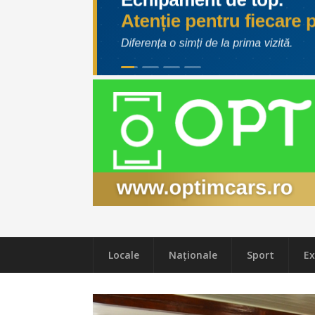
Locale
Naţionale
Sport
Ex