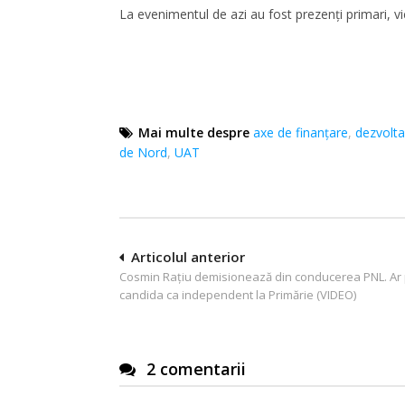
La evenimentul de azi au fost prezenți primari, vice
Mai multe despre
axe de finanțare
,
dezvolta
de Nord
,
UAT
Navigare
Articolul anterior
Cosmin Raţiu demisionează din conducerea PNL. Ar
în
candida ca independent la Primărie (VIDEO)
articole
2 comentarii