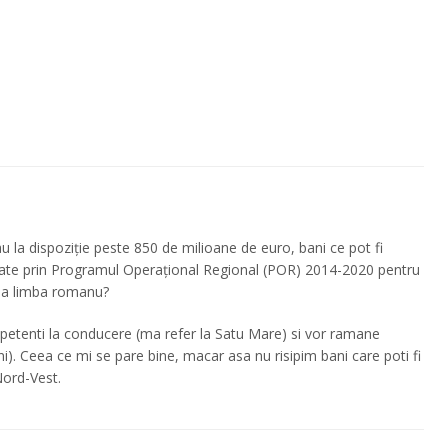
u la dispoziție peste 850 de milioane de euro, bani ce pot fi
nsate prin Programul Operațional Regional (POR) 2014-2020 pentru
rea limba romanu?
etenti la conducere (ma refer la Satu Mare) si vor ramane
ni). Ceea ce mi se pare bine, macar asa nu risipim bani care poti fi
Nord-Vest.