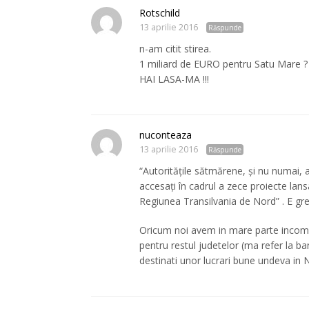
Rotschild
13 aprilie 2016
Răspunde
n-am citit stirea.
1 miliard de EURO pentru Satu Mare ?
HAI LASA-MA !!!
nuconteaza
13 aprilie 2016
Răspunde
“Autoritățile sătmărene, și nu numai, a
accesați în cadrul a zece proiecte la
Regiunea Transilvania de Nord” . E g
Oricum noi avem in mare parte incomp
pentru restul judetelor (ma refer la ba
destinati unor lucrari bune undeva in 