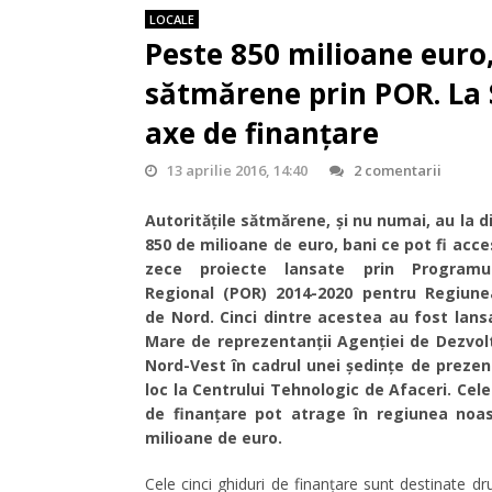
LOCALE
Peste 850 milioane euro, 
sătmărene prin POR. La 
axe de finanțare
13 aprilie 2016, 14:40
2 comentarii
Autoritățile sătmărene, și nu numai, au la d
850 de milioane de euro, bani ce pot fi acces
zece proiecte lansate prin Programul
Regional (POR) 2014-2020 pentru Regiune
de Nord. Cinci dintre acestea au fost lans
Mare de reprezentanții Agenţiei de Dezvol
Nord-Vest în cadrul unei ședințe de prezen
loc la Centrului Tehnologic de Afaceri. Cele 
de finanțare pot atrage în regiunea noa
milioane de euro.
Cele cinci ghiduri de finanțare sunt destinate dru