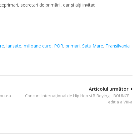
primari, secretari de primării, dar și alți invitați.
re
,
lansate
,
milioane euro
,
POR
,
primari
,
Satu Mare
,
Transilvania
Articolul următor
 putea
Concurs Internațional de Hip Hop și B-Boying – BOUNCE –
ediția a VIII-a