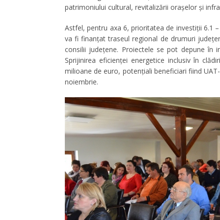
patrimoniului cultural, revitalizării oraşelor şi infr
Astfel, pentru axa 6, prioritatea de investiții 6.
va fi finanțat traseul regional de drumuri județe
consilii județene. Proiectele se pot depune în 
Sprijinirea eficienței energetice inclusiv în clă
milioane de euro, potențiali beneficiari fiind UAT
noiembrie.