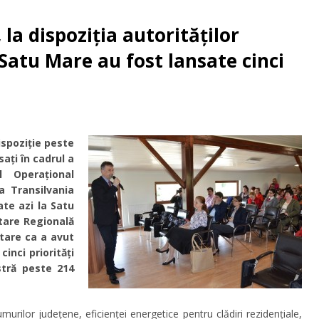
la dispoziția autorităților
Satu Mare au fost lansate cinci
ispoziție peste
ați în cadrul a
 Operațional
a Transilvania
ate azi la Satu
tare Regională
tare ca a avut
cinci priorități
stră peste 214
murilor judeţene, eficienţei energetice pentru clădiri rezidenţiale,