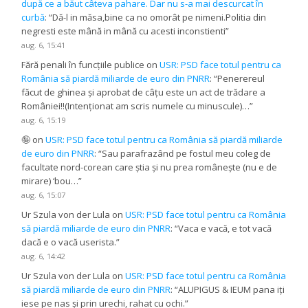
după ce a băut câteva pahare. Dar nu s-a mai descurcat în
curbă
: “
Dă-l in măsa,bine ca no omorât pe nimeni.Politia din
negresti este mână in mână cu acesti inconstienti
”
aug. 6, 15:41
Fără penali în funcțiile publice
on
USR: PSD face totul pentru ca
România să piardă miliarde de euro din PNRR
: “
Penerereul
făcut de ghinea și aprobat de câțu este un act de trădare a
României!!(Intenționat am scris numele cu minuscule)…
”
aug. 6, 15:19
🤪
on
USR: PSD face totul pentru ca România să piardă miliarde
de euro din PNRR
: “
Sau parafrazând pe fostul meu coleg de
facultate nord-corean care știa și nu prea românește (nu e de
mirare) ‘bou…
”
aug. 6, 15:07
Ur Szula von der Lula
on
USR: PSD face totul pentru ca România
să piardă miliarde de euro din PNRR
: “
Vaca e vacă, e tot vacă
dacă e o vacă userista.
”
aug. 6, 14:42
Ur Szula von der Lula
on
USR: PSD face totul pentru ca România
să piardă miliarde de euro din PNRR
: “
ALUPIGUS & IEUM pana iți
iese pe nas și prin urechi, rahat cu ochi.
”