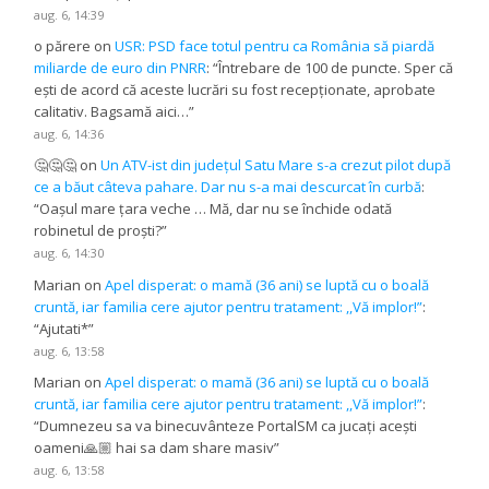
aug. 6, 14:39
o părere
on
USR: PSD face totul pentru ca România să piardă
miliarde de euro din PNRR
: “
Întrebare de 100 de puncte. Sper că
ești de acord că aceste lucrări su fost recepționate, aprobate
calitativ. Bagsamă aici…
”
aug. 6, 14:36
🤔🤔🤔
on
Un ATV-ist din județul Satu Mare s-a crezut pilot după
ce a băut câteva pahare. Dar nu s-a mai descurcat în curbă
:
“
Oașul mare țara veche … Mă, dar nu se închide odată
robinetul de proști?
”
aug. 6, 14:30
Marian
on
Apel disperat: o mamă (36 ani) se luptă cu o boală
cruntă, iar familia cere ajutor pentru tratament: ,,Vă implor!”
:
“
Ajutati*
”
aug. 6, 13:58
Marian
on
Apel disperat: o mamă (36 ani) se luptă cu o boală
cruntă, iar familia cere ajutor pentru tratament: ,,Vă implor!”
:
“
Dumnezeu sa va binecuvânteze PortalSM ca jucați acești
oameni🙏🏼 hai sa dam share masiv
”
aug. 6, 13:58