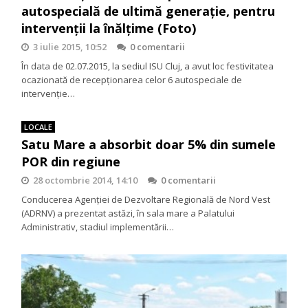
autospecială de ultimă generaţie, pentru
intervenţii la înălţime (Foto)
3 iulie 2015, 10:52
0 comentarii
În data de 02.07.2015, la sediul ISU Cluj, a avut loc festivitatea
ocazionată de recepţionarea celor 6 autospeciale de
intervenţie…
LOCALE
Satu Mare a absorbit doar 5% din sumele
POR din regiune
28 octombrie 2014, 14:10
0 comentarii
Conducerea Agenţiei de Dezvoltare Regională de Nord Vest
(ADRNV) a prezentat astăzi, în sala mare a Palatului
Administrativ, stadiul implementării…