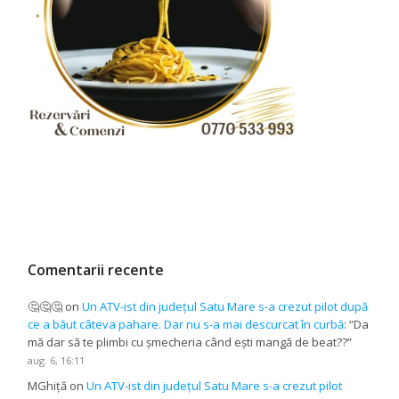
Comentarii recente
🤔🤔🤔
on
Un ATV-ist din județul Satu Mare s-a crezut pilot după
ce a băut câteva pahare. Dar nu s-a mai descurcat în curbă
: “
Da
mă dar să te plimbi cu șmecheria când ești mangă de beat??
”
aug. 6, 16:11
MGhiță
on
Un ATV-ist din județul Satu Mare s-a crezut pilot