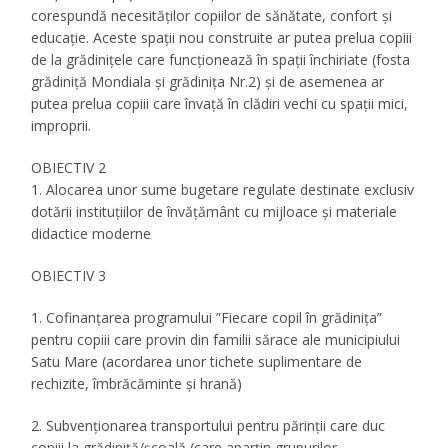
corespundă necesităților copiilor de sănătate, confort și
educație. Aceste spații nou construite ar putea prelua copiii
de la grădinițele care funcționează în spații închiriate (fosta
grădiniță Mondiala și grădinița Nr.2) și de asemenea ar
putea prelua copiii care învață în clădiri vechi cu spații mici,
improprii.
OBIECTIV 2
1. Alocarea unor sume bugetare regulate destinate exclusiv
dotării instituțiilor de învățământ cu mijloace și materiale
didactice moderne
OBIECTIV 3
1. Cofinanțarea programului ”Fiecare copil în grădinița”
pentru copiii care provin din familii sărace ale municipiului
Satu Mare (acordarea unor tichete suplimentare de
rechizite, îmbrăcăminte și hrană)
2. Subvenționarea transportului pentru părinții care duc
copiii la grădiniță/școală (care aparțin grupurilor