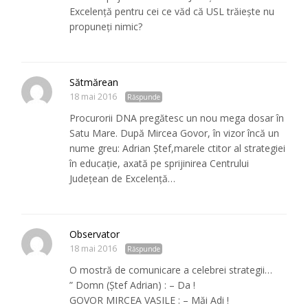
Excelenţă pentru cei ce văd că USL trăieşte nu
propuneţi nimic?
Sătmărean
18 mai 2016
Răspunde
Procurorii DNA pregătesc un nou mega dosar în
Satu Mare. După Mircea Govor, în vizor încă un
nume greu: Adrian Ștef,marele ctitor al strategiei
în educație, axată pe sprijinirea Centrului
Județean de Excelență…
Observator
18 mai 2016
Răspunde
O mostră de comunicare a celebrei strategii…
” Domn (Ștef Adrian) : – Da !
GOVOR MIRCEA VASILE : – Măi Adi !