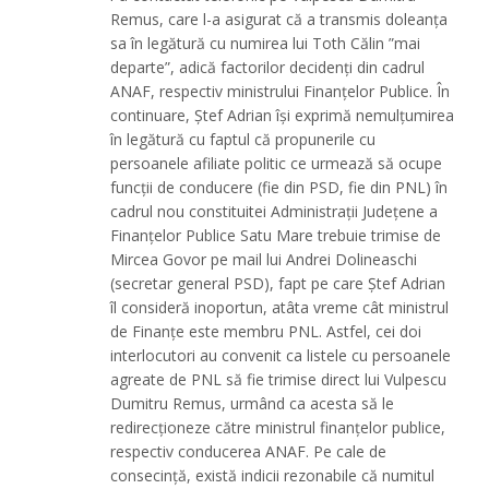
Remus, care l-a asigurat că a transmis doleanța
sa în legătură cu numirea lui Toth Călin ”mai
departe”, adică factorilor decidenți din cadrul
ANAF, respectiv ministrului Finanțelor Publice. În
continuare, Ștef Adrian își exprimă nemulțumirea
în legătură cu faptul că propunerile cu
persoanele afiliate politic ce urmează să ocupe
funcții de conducere (fie din PSD, fie din PNL) în
cadrul nou constituitei Administrații Județene a
Finanțelor Publice Satu Mare trebuie trimise de
Mircea Govor pe mail lui Andrei Dolineaschi
(secretar general PSD), fapt pe care Ștef Adrian
îl consideră inoportun, atâta vreme cât ministrul
de Finanțe este membru PNL. Astfel, cei doi
interlocutori au convenit ca listele cu persoanele
agreate de PNL să fie trimise direct lui Vulpescu
Dumitru Remus, urmând ca acesta să le
redirecționeze către ministrul finanțelor publice,
respectiv conducerea ANAF. Pe cale de
consecință, există indicii rezonabile că numitul