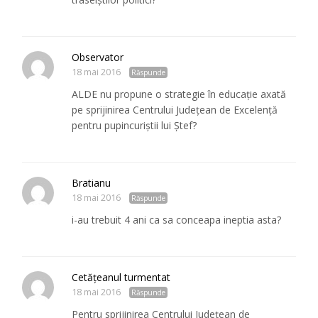
Observator
18 mai 2016
Răspunde
ALDE nu propune o strategie în educație axată
pe sprijinirea Centrului Județean de Excelență
pentru pupincuriştii lui Ştef?
Bratianu
18 mai 2016
Răspunde
i-au trebuit 4 ani ca sa conceapa ineptia asta?
Cetăţeanul turmentat
18 mai 2016
Răspunde
Pentru sprijinirea Centrului Judeţean de