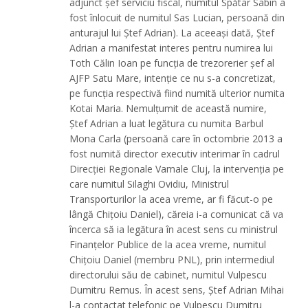
adjunct șef serviciu fiscal, numitul Spătar Sabin a
fost înlocuit de numitul Sas Lucian, persoană din
anturajul lui Ștef Adrian). La aceeași dată, Ștef
Adrian a manifestat interes pentru numirea lui
Toth Călin Ioan pe funcția de trezorerier șef al
AJFP Satu Mare, intenție ce nu s-a concretizat,
pe funcția respectivă fiind numită ulterior numita
Kotai Maria. Nemulțumit de această numire,
Ștef Adrian a luat legătura cu numita Barbul
Mona Carla (persoană care în octombrie 2013 a
fost numită director executiv interimar în cadrul
Direcției Regionale Vamale Cluj, la intervenția pe
care numitul Silaghi Ovidiu, Ministrul
Transporturilor la acea vreme, ar fi făcut-o pe
lângă Chițoiu Daniel), căreia i-a comunicat că va
încerca să ia legătura în acest sens cu ministrul
Finanțelor Publice de la acea vreme, numitul
Chițoiu Daniel (membru PNL), prin intermediul
directorului său de cabinet, numitul Vulpescu
Dumitru Remus. În acest sens, Ștef Adrian Mihai
l-a contactat telefonic pe Vulpescu Dumitru