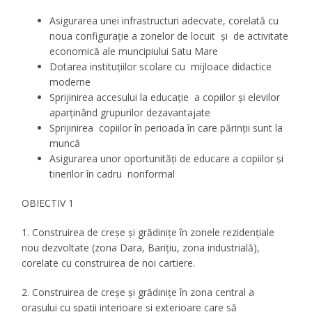
Asigurarea unei infrastructuri adecvate, corelată cu
noua configurație a zonelor de locuit și de activitate
economică ale muncipiului Satu Mare
Dotarea instituțiilor scolare cu mijloace didactice
moderne
Sprijinirea accesului la educație a copiilor și elevilor
aparținând grupurilor dezavantajate
Sprijinirea copiilor în perioada în care părinții sunt la
muncă
Asigurarea unor oportunități de educare a copiilor și
tinerilor în cadru nonformal
OBIECTIV 1
1. Construirea de creșe și grădinițe în zonele rezidențiale
nou dezvoltate (zona Dara, Barițiu, zona industrială),
corelate cu construirea de noi cartiere.
2. Construirea de creșe și grădinițe în zona central a
orașului cu spații interioare și exterioare care să