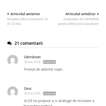
Navigare
Articolul anterior
Articolul următor
Noaptea albă a muzeelor, în
Competiție de minifotbal
în
21-22 mai
pentru deținuți la Satu Mare
articole
21 comentarii
Sătmărean
18 mai 2016
Răspunde
Poveşti de adormit copiii…
Zeus
18 mai 2016
Răspunde
ALDE nu propune şi o strategie de recrutare a
traseiştilor politici?