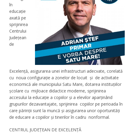
în
educație
axată pe
sprijinirea
Centrului
Județean
de
Excelență, asigurarea unei infrastructuri adecvate, corelată
cu noua configurație a zonelor de locuit și de activitate
economică ale municipiului Satu Mare, dotarea instituțiilor
școlare cu mijloace didactice moderne, sprijinirea
accesului la educație a copiilor și a elevilor aparținând
grupurilor dezavantajate, sprijinirea copiilor pe perioada în
care părinții sunt la muncă și asigurarea unor oportunități
de educare a copiilor și tinerilor în cadru nonformal.
CENTRUL JUDEȚEAN DE EXCELENȚĂ