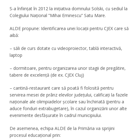
S-a înființat în 2012 la inițiativa domnului Solski, cu sediul la
Colegiului Național ”Mihai Eminescu” Satu Mare.
ALDE propune
:
Identificarea unei locații pentru CJEX care să
aibă:
– săli de curs dotate cu videoproiector, tablă interactivă,
laptop
– dormitoare, pentru organizarea unor stagii de pregătire,
tabere de excelență (de ex. CJEX Cluj)
– cantină-restaurant care să poată fi folosită pentru
servirea mesei de prânz elevilor judeţului, calificaţi la fazele
naţionale ale olimpiadelor şcolare sau închiriată (pentru a
aduce fonduri extrabugetare), în cazul organizării unor alte
evenimente desfăşurate în cadrul municipiului.
De asemenea, echipa ALDE de la Primăria va sprijini
procesul educațional prin: