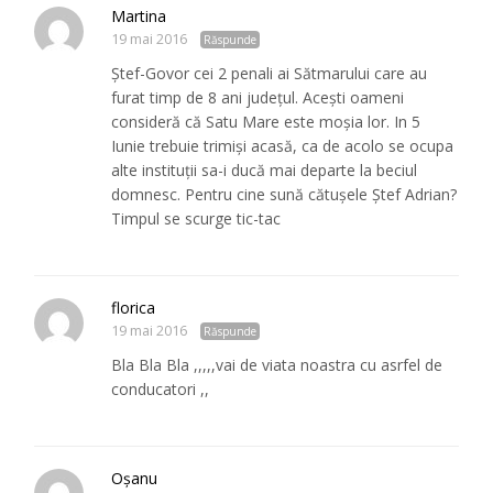
Martina
19 mai 2016
Răspunde
Ștef-Govor cei 2 penali ai Sătmarului care au
furat timp de 8 ani județul. Acești oameni
consideră că Satu Mare este moșia lor. In 5
Iunie trebuie trimiși acasă, ca de acolo se ocupa
alte instituții sa-i ducă mai departe la beciul
domnesc. Pentru cine sună cătușele Ștef Adrian?
Timpul se scurge tic-tac
florica
19 mai 2016
Răspunde
Bla Bla Bla ,,,,,vai de viata noastra cu asrfel de
conducatori ,,
Oșanu