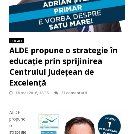
LOCALE
ALDE propune o strategie în
educație prin sprijinirea
Centrului Județean de
Excelență
18 mai 2016, 18:36
21 comentarii
ALDE
propune
o
strategie