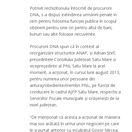
Potrivit rechizitoriului întocmit de procurorii
DNA, s-a dispus extinderea urmăririi penale in
rem pentru folosirea funcției publice în scopul
obținerii pentru sine ori pentru altul de bani,
bunuri sau alte foloase necuvenite.
Procurorii DNA spun că în context al
reorganizării structurilor ANAF, și Adrian Ștef,
președintele Consiliului Județean Satu Mare și
vicepreședinte al PNL Satu Mare la acel
moment, a acționat, în cursul lunii august 2013,
pentru numirea unor persoane din
anturaj/obediente/membri PNL, pe funcții de
conducere în cadrul AJFP Satu Mare, respectiv a
Serviciilor Fiscale municipale și orășenești de la
nivel județean.
”De menționat că acesta a acționat de maniera
mai sus arătată în urma unor negocieri pe care
le-a purtat anterior cu inculpatul Govor Mircea,