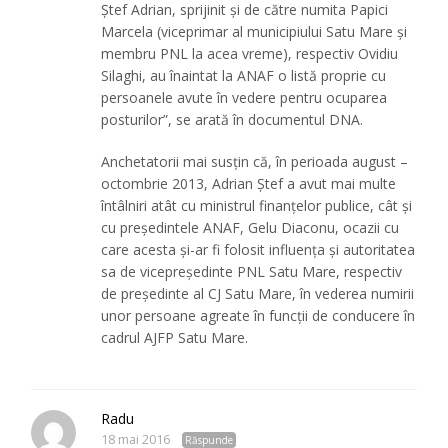
Ștef Adrian, sprijinit și de către numita Papici
Marcela (viceprimar al municipiului Satu Mare și
membru PNL la acea vreme), respectiv Ovidiu
Silaghi, au înaintat la ANAF o listă proprie cu
persoanele avute în vedere pentru ocuparea
posturilor”, se arată în documentul DNA.
Anchetatorii mai susțin că, în perioada august –
octombrie 2013, Adrian Ștef a avut mai multe
întâlniri atât cu ministrul finanțelor publice, cât și
cu președintele ANAF, Gelu Diaconu, ocazii cu
care acesta și-ar fi folosit influența și autoritatea
sa de vicepreședinte PNL Satu Mare, respectiv
de președinte al CJ Satu Mare, în vederea numirii
unor persoane agreate în funcții de conducere în
cadrul AJFP Satu Mare.
Radu
18 mai 2016
Răspunde