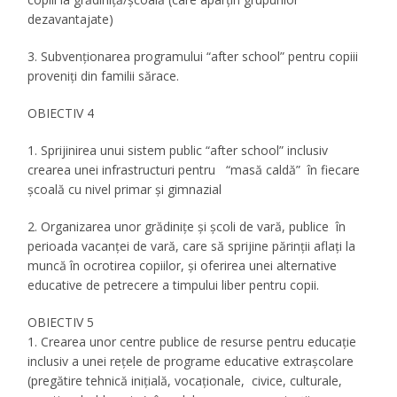
dezavantajate)
3. Subvenționarea programului “after school” pentru copiii
proveniți din familii sărace.
OBIECTIV 4
1. Sprijinirea unui sistem public “after school” inclusiv
crearea unei infrastructuri pentru “masă caldă” în fiecare
școală cu nivel primar și gimnazial
2. Organizarea unor grădinițe și școli de vară, publice în
perioada vacanței de vară, care să sprijine părinții aflați la
muncă în ocrotirea copiilor, și oferirea unei alternative
educative de petrecere a timpului liber pentru copii.
OBIECTIV 5
1. Crearea unor centre publice de resurse pentru educație
inclusiv a unei rețele de programe educative extrașcolare
(pregătire tehnică inițială, vocaționale, civice, culturale,