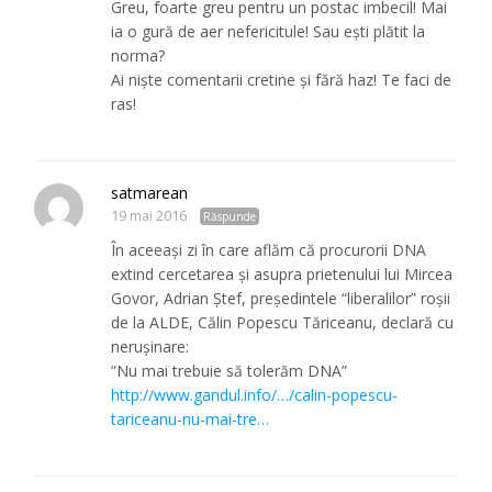
Greu, foarte greu pentru un postac imbecil! Mai
ia o gură de aer nefericitule! Sau ești plătit la
norma?
Ai niște comentarii cretine și fără haz! Te faci de
ras!
satmarean
19 mai 2016
Răspunde
În aceeași zi în care aflăm că procurorii DNA
extind cercetarea și asupra prietenului lui Mircea
Govor, Adrian Ștef, președintele “liberalilor” roșii
de la ALDE, Călin Popescu Tăriceanu, declară cu
nerușinare:
”Nu mai trebuie să tolerăm DNA”
http://www.gandul.info/…/calin-popescu-
tariceanu-nu-mai-tre…