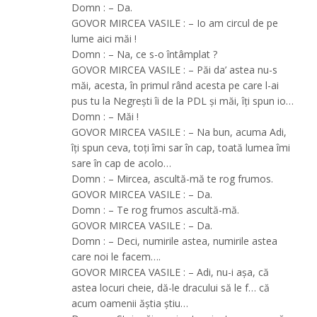
Domn : – Da.
GOVOR MIRCEA VASILE : – Io am circul de pe
lume aici măi !
Domn : – Na, ce s-o întâmplat ?
GOVOR MIRCEA VASILE : – Păi da’ astea nu-s
măi, acesta, în primul rând acesta pe care l-ai
pus tu la Negreşti îi de la PDL şi măi, îţi spun io…
Domn : – Măi !
GOVOR MIRCEA VASILE : – Na bun, acuma Adi,
îţi spun ceva, toţi îmi sar în cap, toată lumea îmi
sare în cap de acolo…
Domn : – Mircea, ascultă-mă te rog frumos.
GOVOR MIRCEA VASILE : – Da.
Domn : – Te rog frumos ascultă-mă.
GOVOR MIRCEA VASILE : – Da.
Domn : – Deci, numirile astea, numirile astea
care noi le facem….
GOVOR MIRCEA VASILE : – Adi, nu-i aşa, că
astea locuri cheie, dă-le dracului să le f… că
acum oamenii ăştia ştiu…