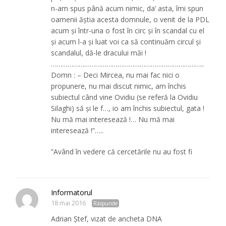
n-am spus până acum nimic, da’ asta, îmi spun
oamenii ăştia acesta domnule, o venit de la PDL
acum şi într-una o fost în circ şi în scandal cu el
şi acum l-a şi luat voi ca să continuăm circul şi
scandalul, dă-le dracului măi !
………………………………………………………………………..
Domn : – Deci Mircea, nu mai fac nici o
propunere, nu mai discut nimic, am închis
subiectul când vine Ovidiu (se referă la Ovidiu
Silaghi) să şi le f…, io am închis subiectul, gata !
Nu mă mai interesează !… Nu mă mai
interesează !”…..
”Având în vedere că cercetările nu au fost fi
Informatorul
18 mai 2016
Răspunde
Adrian Ștef, vizat de ancheta DNA