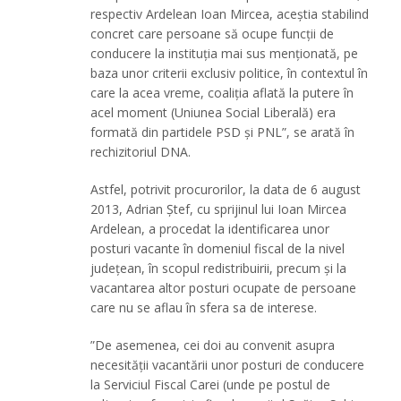
respectiv Ardelean Ioan Mircea, aceștia stabilind
concret care persoane să ocupe funcții de
conducere la instituția mai sus menționată, pe
baza unor criterii exclusiv politice, în contextul în
care la acea vreme, coaliția aflată la putere în
acel moment (Uniunea Social Liberală) era
formată din partidele PSD și PNL”, se arată în
rechizitoriul DNA.
Astfel, potrivit procurorilor, la data de 6 august
2013, Adrian Ștef, cu sprijinul lui Ioan Mircea
Ardelean, a procedat la identificarea unor
posturi vacante în domeniul fiscal de la nivel
județean, în scopul redistribuirii, precum și la
vacantarea altor posturi ocupate de persoane
care nu se aflau în sfera sa de interese.
”De asemenea, cei doi au convenit asupra
necesității vacantării unor posturi de conducere
la Serviciul Fiscal Carei (unde pe postul de