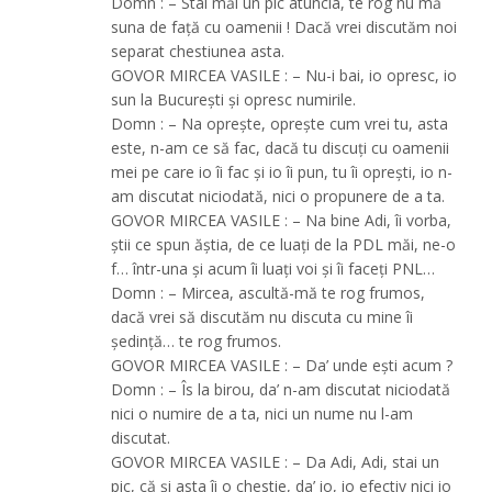
Domn : – Stai măi un pic atuncia, te rog nu mă
suna de faţă cu oamenii ! Dacă vrei discutăm noi
separat chestiunea asta.
GOVOR MIRCEA VASILE : – Nu-i bai, io opresc, io
sun la Bucureşti şi opresc numirile.
Domn : – Na opreşte, opreşte cum vrei tu, asta
este, n-am ce să fac, dacă tu discuţi cu oamenii
mei pe care io îi fac şi io îi pun, tu îi opreşti, io n-
am discutat niciodată, nici o propunere de a ta.
GOVOR MIRCEA VASILE : – Na bine Adi, îi vorba,
ştii ce spun ăştia, de ce luaţi de la PDL măi, ne-o
f… într-una şi acum îi luaţi voi şi îi faceţi PNL…
Domn : – Mircea, ascultă-mă te rog frumos,
dacă vrei să discutăm nu discuta cu mine îi
şedinţă… te rog frumos.
GOVOR MIRCEA VASILE : – Da’ unde eşti acum ?
Domn : – Îs la birou, da’ n-am discutat niciodată
nici o numire de a ta, nici un nume nu l-am
discutat.
GOVOR MIRCEA VASILE : – Da Adi, Adi, stai un
pic, că şi asta îi o chestie, da’ io, io efectiv nici io