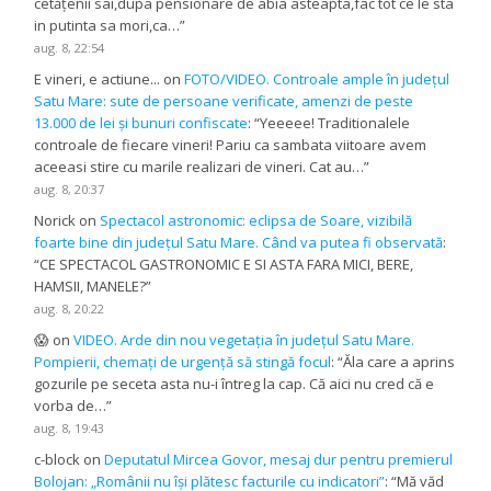
cetățenii sai,dupa pensionare de abia asteapta,fac tot ce le sta
in putinta sa mori,ca…
”
aug. 8, 22:54
E vineri, e actiune...
on
FOTO/VIDEO. Controale ample în județul
Satu Mare: sute de persoane verificate, amenzi de peste
13.000 de lei și bunuri confiscate
: “
Yeeeee! Traditionalele
controale de fiecare vineri! Pariu ca sambata viitoare avem
aceeasi stire cu marile realizari de vineri. Cat au…
”
aug. 8, 20:37
Norick
on
Spectacol astronomic: eclipsa de Soare, vizibilă
foarte bine din județul Satu Mare. Când va putea fi observată
:
“
CE SPECTACOL GASTRONOMIC E SI ASTA FARA MICI, BERE,
HAMSII, MANELE?
”
aug. 8, 20:22
😱
on
VIDEO. Arde din nou vegetația în județul Satu Mare.
Pompierii, chemați de urgență să stingă focul
: “
Ăla care a aprins
gozurile pe seceta asta nu-i întreg la cap. Că aici nu cred că e
vorba de…
”
aug. 8, 19:43
c-block
on
Deputatul Mircea Govor, mesaj dur pentru premierul
Bolojan: „Românii nu își plătesc facturile cu indicatori”
: “
Mă văd