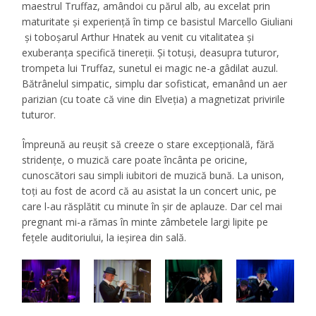
maestrul Truffaz, amândoi cu părul alb, au excelat prin
maturitate și experiență în timp ce basistul Marcello Giuliani
și toboșarul Arthur Hnatek au venit cu vitalitatea și
exuberanța specifică tinereții. Și totuși, deasupra tuturor,
trompeta lui Truffaz, sunetul ei magic ne-a gâdilat auzul.
Bătrânelul simpatic, simplu dar sofisticat, emanând un aer
parizian (cu toate că vine din Elveția) a magnetizat privirile
tuturor.
Împreună au reușit să creeze o stare excepțională, fără
stridențe, o muzică care poate încânta pe oricine,
cunoscători sau simpli iubitori de muzică bună. La unison,
toți au fost de acord că au asistat la un concert unic, pe
care l-au răsplătit cu minute în șir de aplauze. Dar cel mai
pregnant mi-a rămas în minte zâmbetele largi lipite pe
fețele auditoriului, la ieșirea din sală.