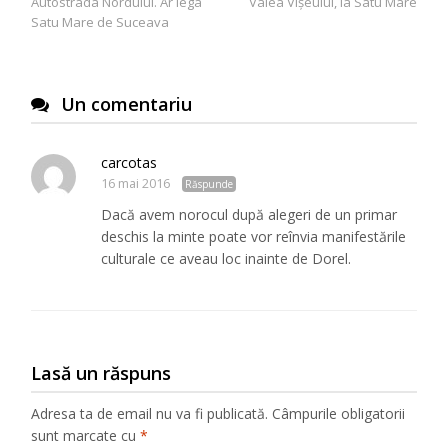
Autostrada Nordului. Ar lega
Valea Vişeului, la Satu Mare
articole
Satu Mare de Suceava
Un comentariu
carcotas
16 mai 2016
Răspunde
Dacă avem norocul după alegeri de un primar
deschis la minte poate vor reînvia manifestările
culturale ce aveau loc inainte de Dorel.
Lasă un răspuns
Adresa ta de email nu va fi publicată.
Câmpurile obligatorii
sunt marcate cu
*