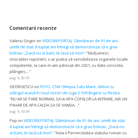
Comentarii recente
Valeriu Grigor
on
VIDEOREPORTAJ. Sătmărean de 91 de ani,
umilit de stat. A luptat ani întregi să demonstreze că e grav
bolnav: „Dacă nu ai bani, te lasă să mori”
: “
Mulțumesc
onoraților reporteri, s-ar putea să sensibilizeze organele locale
competente, la care m-am adresat din 2021, cu date concrete,
plângeri,…
”
aug. 9, 03:35
GEORGESCU
on
FOTO. CSM Olimpia Satu Mare, debut cu
stângul acasă în noul sezon din Liga 2: înfrângere cu Reșița
:
“
NU MI SE PARE NORMAL SA IA APA COPIILOR LA INTRARE, IAR UN
PAHAR DE APA CALDA SA SE VANDA…
”
aug. 9, 00:09
Pop
on
VIDEOREPORTAJ. Sătmărean de 91 de ani, umilit de stat.
A luptat ani întregi să demonstreze că e grav bolnav: „Dacă nu
ai bani, te lasă să mori”
: “
Asta ii Perversitatea statului roman cu