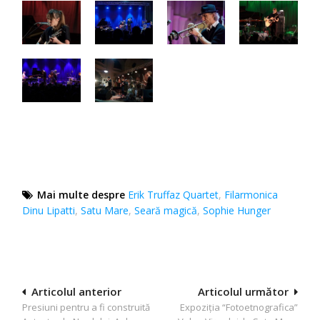
Mai multe despre
Erik Truffaz Quartet
,
Filarmonica
Dinu Lipatti
,
Satu Mare
,
Seară magică
,
Sophie Hunger
Navigare
Articolul anterior
Articolul următor
Presiuni pentru a fi construită
Expoziţia “Fotoetnografica”
în