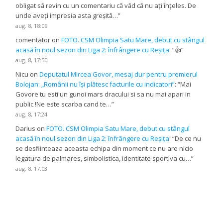
obligat să revin cu un comentariu că văd că nu ați înțeles. De
unde aveți impresia asta greșită…
”
aug. 8, 18:09
comentator
on
FOTO. CSM Olimpia Satu Mare, debut cu stângul
acasă în noul sezon din Liga 2: înfrângere cu Reșița
: “
👍
”
aug. 8, 17:50
Nicu
on
Deputatul Mircea Govor, mesaj dur pentru premierul
Bolojan: „Românii nu își plătesc facturile cu indicatori”
: “
Mai
Govore tu esti un gunoi mars dracului si sa nu mai apari in
public !Ne este scarba cand te…
”
aug. 8, 17:24
Darius
on
FOTO. CSM Olimpia Satu Mare, debut cu stângul
acasă în noul sezon din Liga 2: înfrângere cu Reșița
: “
De ce nu
se desfiinteaza aceasta echipa din moment ce nu are nicio
legatura de palmares, simbolistica, identitate sportiva cu…
”
aug. 8, 17:03