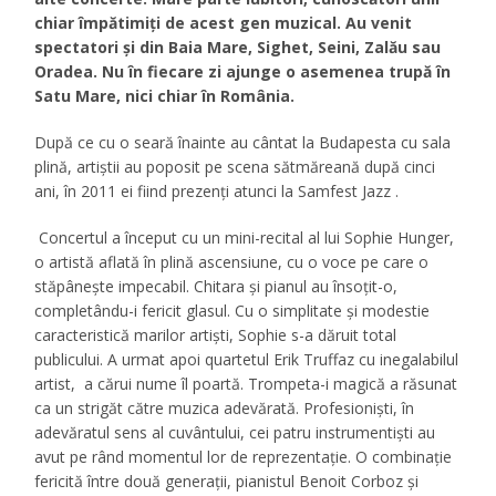
chiar împătimiți de acest gen muzical. Au venit
spectatori și din Baia Mare, Sighet, Seini, Zalău sau
Oradea. Nu în fiecare zi ajunge o asemenea trupă în
Satu Mare, nici chiar în România.
După ce cu o seară înainte au cântat la Budapesta cu sala
plină, artiștii au poposit pe scena sătmăreană după cinci
ani, în 2011 ei fiind prezenți atunci la Samfest Jazz .
Concertul a început cu un mini-recital al lui Sophie Hunger,
o artistă aflată în plină ascensiune, cu o voce pe care o
stăpânește impecabil. Chitara și pianul au însoțit-o,
completându-i fericit glasul. Cu o simplitate și modestie
caracteristică marilor artiști, Sophie s-a dăruit total
publicului. A urmat apoi quartetul Erik Truffaz cu inegalabilul
artist, a cărui nume îl poartă. Trompeta-i magică a răsunat
ca un strigăt către muzica adevărată. Profesioniști, în
adevăratul sens al cuvântului, cei patru instrumentiști au
avut pe rând momentul lor de reprezentație. O combinație
fericită între două generații, pianistul Benoit Corboz și