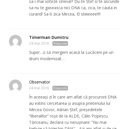
sa-i mai voteze cineva!? Du-te Stef si te ascunde
sa nu te gaseasca nici DNA ca, cica, te cauta in
curand! Sa-ti zica Mircea, El stiiiieeee!!!!
Timerman Dumitru
24 mai 2016
Răspunde
Super…o să mergem acasă la Lucăceni pe un
drum modernizat…
Observator
24 mai 2016
Răspunde
În aceeași zi în care am aflat că procurorii DNA
au extins cercetarea și asupra prietenului lui
Mircea Govor, Adrian Ștef, președintele
“liberalilor” roșii de la ALDE, Călin Popescu
Tăriceanu, declara cu nerușinare: ”Nu mai
trebuie să tolerăm DNA”… Azi am aflat şi de ce