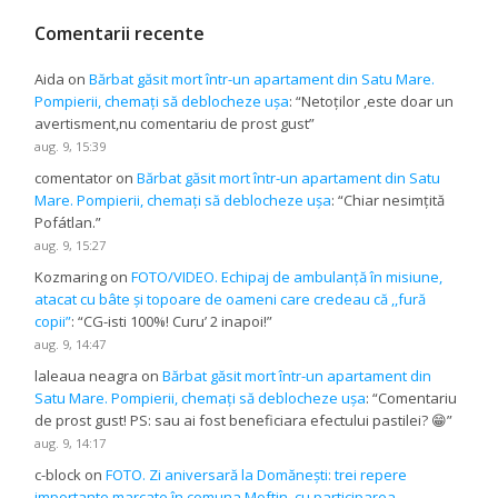
Comentarii recente
Aida
on
Bărbat găsit mort într-un apartament din Satu Mare.
Pompierii, chemați să deblocheze ușa
: “
Netoților ,este doar un
avertisment,nu comentariu de prost gust
”
aug. 9, 15:39
comentator
on
Bărbat găsit mort într-un apartament din Satu
Mare. Pompierii, chemați să deblocheze ușa
: “
Chiar nesimțită
Pofátlan.
”
aug. 9, 15:27
Kozmaring
on
FOTO/VIDEO. Echipaj de ambulanță în misiune,
atacat cu bâte și topoare de oameni care credeau că ,,fură
copii”
: “
CG-isti 100%! Curu’ 2 inapoi!
”
aug. 9, 14:47
laleaua neagra
on
Bărbat găsit mort într-un apartament din
Satu Mare. Pompierii, chemați să deblocheze ușa
: “
Comentariu
de prost gust! PS: sau ai fost beneficiara efectului pastilei? 😁
”
aug. 9, 14:17
c-block
on
FOTO. Zi aniversară la Domănești: trei repere
importante marcate în comuna Moftin, cu participarea