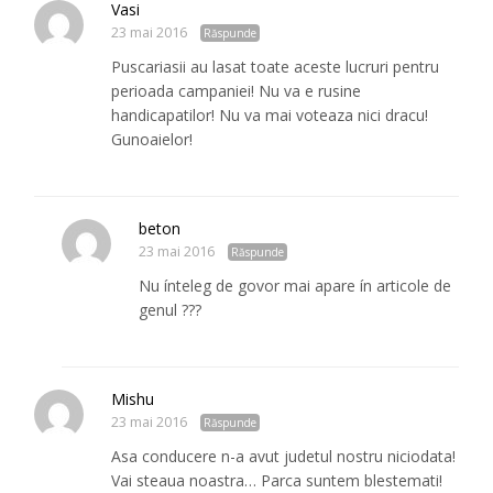
Vasi
23 mai 2016
Răspunde
Puscariasii au lasat toate aceste lucruri pentru
perioada campaniei! Nu va e rusine
handicapatilor! Nu va mai voteaza nici dracu!
Gunoaielor!
beton
23 mai 2016
Răspunde
Nu ínteleg de govor mai apare ín articole de
genul ???
Mishu
23 mai 2016
Răspunde
Asa conducere n-a avut judetul nostru niciodata!
Vai steaua noastra… Parca suntem blestemati!