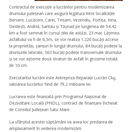
Contractul de execuție a lucrărilor pentru modernizarea
drumului județean care asigură legătura între localitățile
Berveni, Lucăceni, Carei, Tiream, Vezendiu, Portița, Irina,
Dindești, Andrid, Santău și Tășnad pe lungimea de 54,42
km a fost semnat în cursul zilei de astăzi, 23 mai. Lățimea
asfaltului va fi de 6,5m, se vor realiza 1.220 bucăți accese
la proprietăți, șanțuri în lungul drumului, 84 bucăți podețe la
drumurile laterale, 563 bucăți podețe transversale drumului
și se vor așterne două straturi de asfalt în grosime totală
de 10 cm.
Executantul lucrării este Antrepriza Reparații Lucrări Cluj,
valoarea lucrărilor fiind de 79,2 milioane lei.
Lucrarea este finanțată prin Programul Național de
Dezvoltare Locală (PNDL), contract de finanțare încheiat
de Consiliul Județean Satu Mare.
La sfârșitul acestei săptămâni va avea loc predarea de
amplasament în vederea modernizării.