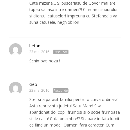
Cate mizerie… Si puscariasu de Govor mai are
tupeu sa iasa intre oameni?! Ciurdaru’ supurului
si clientul catuselor! Impreuna cu Stefaneala va
suna catusele, neghiobilor!
beton
23 mai 2016
Răspunde
Schimbați poza !
Geo
23 mai 2016
Răspunde
Stef si-a parasit familia pentru o curva ordinara!
Asta reprezinta judetul Satu Mare! Si-a
abandonat doi copii frumosi si o sotie frumoasa
si de casa! Cata besimtire!? Si apare in fata lumii
ca fiind un model! Oameni fara caracter! Cum