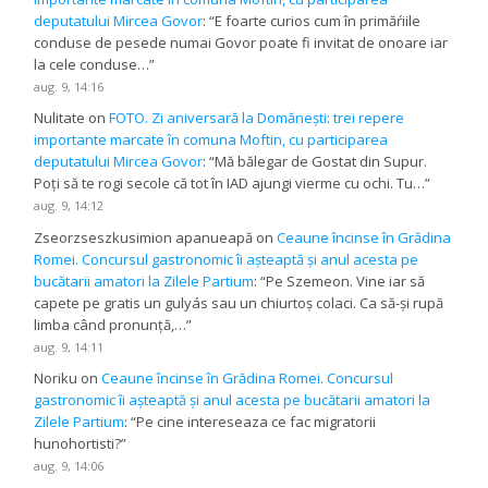
deputatului Mircea Govor
: “
E foarte curios cum în primăŕiile
conduse de pesede numai Govor poate fi invitat de onoare iar
la cele conduse…
”
aug. 9, 14:16
Nulitate
on
FOTO. Zi aniversară la Domănești: trei repere
importante marcate în comuna Moftin, cu participarea
deputatului Mircea Govor
: “
Mă bălegar de Gostat din Supur.
Poți să te rogi secole că tot în IAD ajungi vierme cu ochi. Tu…
”
aug. 9, 14:12
Zseorzseszkusimion apanueapă
on
Ceaune încinse în Grădina
Romei. Concursul gastronomic îi așteaptă și anul acesta pe
bucătarii amatori la Zilele Partium
: “
Pe Szemeon. Vine iar să
capete pe gratis un gulyás sau un chiurtoș colaci. Ca să-și rupă
limba când pronunță,…
”
aug. 9, 14:11
Noriku
on
Ceaune încinse în Grădina Romei. Concursul
gastronomic îi așteaptă și anul acesta pe bucătarii amatori la
Zilele Partium
: “
Pe cine intereseaza ce fac migratorii
hunohortisti?
”
aug. 9, 14:06