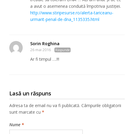
a avut o asemenea conduită împotriva justiţiei.
http://www.stiripesurse.ro/alerta-tariceanu-
urmarit-penal-de-dna_1135335.html
Sorin Roghina
26 mai 2016
Răspunde
Ar fi timpul ….!!!
Lasă un răspuns
Adresa ta de email nu va fi publicată.
Câmpurile obligatorii
sunt marcate cu
*
Nume
*