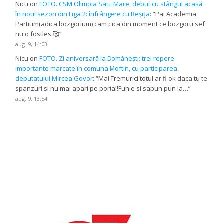
Nicu
on
FOTO. CSM Olimpia Satu Mare, debut cu stângul acasă
în noul sezon din Liga 2: înfrângere cu Reșița
: “
Pai Academia
Partium(adica bozgorium) cam pica din moment ce bozgoru sef
nu o fostles.🥰
”
aug. 9, 14:03
Nicu
on
FOTO. Zi aniversară la Domănești: trei repere
importante marcate în comuna Moftin, cu participarea
deputatului Mircea Govor
: “
Mai Tremurici totul ar fi ok daca tu te
spanzuri si nu mai apari pe portal!Funie si sapun pun la…
”
aug. 9, 13:54