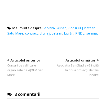
Mai multe despre
Berveni-Tășnad
,
Consiliul Judetean
Satu Mare
,
contract
,
drum județean
,
lucrări
,
PNDL
,
semnat
Navigare
Articolul anterior
Articolul următor
Cursuri de calificare
Asociația SamStudia vă invită
în
organizate de AJOFM Satu
la două proiecții de film
articole
Mare
inedite
8 comentarii