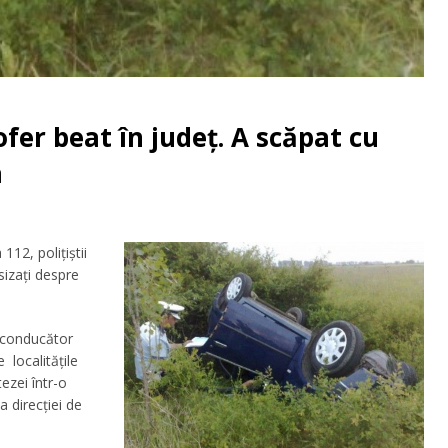
fer beat în județ. A scăpat cu
a
 112, polițiștii
izați despre
un conducător
 localitățile
ezei într-o
a direcției de