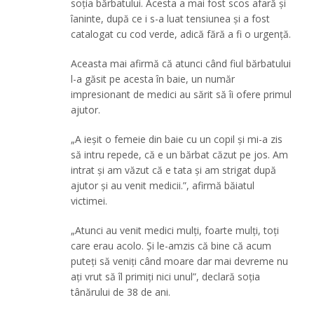
soția bărbatului. Acesta a mai fost scos afară și
îaninte, după ce i s-a luat tensiunea și a fost
catalogat cu cod verde, adică fără a fi o urgență.
Aceasta mai afirmă că atunci când fiul bărbatului
l-a găsit pe acesta în baie, un număr
impresionant de medici au sărit să îi ofere primul
ajutor.
„A ieșit o femeie din baie cu un copil și mi-a zis
să intru repede, că e un bărbat căzut pe jos. Am
intrat și am văzut că e tata și am strigat după
ajutor și au venit medicii.”, afirmă băiatul
victimei.
„Atunci au venit medici mulți, foarte mulți, toți
care erau acolo. Și le-amzis că bine că acum
puteți să veniți când moare dar mai devreme nu
ați vrut să îl primiți nici unul”, declară soția
tânărului de 38 de ani.