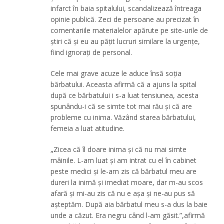
infarct în baia spitalului, scandalizează întreaga
opinie publică. Zeci de persoane au precizat în
comentariile materialelor apărute pe site-urile de
știri că și eu au pățit lucruri similare la urgențe,
fiind ignorați de personal.
Cele mai grave acuze le aduce însă soția
bărbatului. Aceasta afirmă că a ajuns la spital
după ce bărbatului i s-a luat tensiunea, acesta
spunându-i că se simte tot mai rău și că are
probleme cu inima. Văzând starea bărbatului,
femeia a luat atitudine.
„Zicea că îl doare inima și că nu mai simte
mâinile. L-am luat și am intrat cu el în cabinet
peste medici și le-am zis că bărbatul meu are
dureri la inimă și imediat moare, dar m-au scos
afară și mi-au zis că nu e așa și ne-au pus să
așteptăm. După aia bărbatul meu s-a dus la baie
unde a căzut. Era negru când l-am găsit.”,afirmă