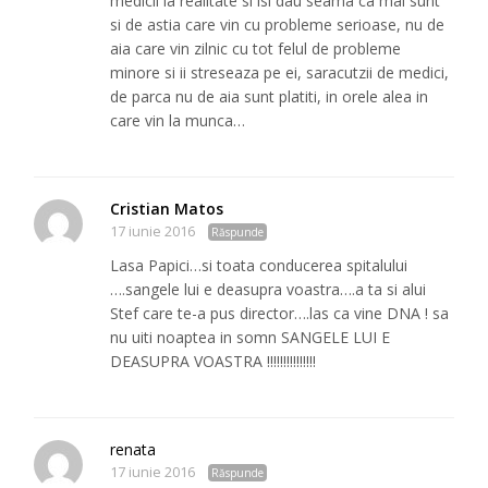
medicii la realitate si isi dau seama ca mai sunt
si de astia care vin cu probleme serioase, nu de
aia care vin zilnic cu tot felul de probleme
minore si ii streseaza pe ei, saracutzii de medici,
de parca nu de aia sunt platiti, in orele alea in
care vin la munca…
Cristian Matos
17 iunie 2016
Răspunde
Lasa Papici…si toata conducerea spitalului
….sangele lui e deasupra voastra….a ta si alui
Stef care te-a pus director….las ca vine DNA ! sa
nu uiti noaptea in somn SANGELE LUI E
DEASUPRA VOASTRA !!!!!!!!!!!!!!!
renata
17 iunie 2016
Răspunde