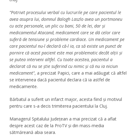
”Potrivit procesului verbal cu lucrurile pe care pacientul le
avea asupra lui, domnul Balogh Laszlo avea un portmoneu
cu acte personale, un plic cu bani, 50 de lei, dar și
medicamentul Atacand, medicament care se dă celor care
suferă de tensiune și probleme cardiace. Un medicament pe
care pacientul nu-l declară că-l ia, ca să existe un punct de
pornire că acest pacient este mai problematic decât alții și
se putea interveni altfel. Cu toate acestea, pacientul a
declarat că nu se știe suferind cu nimic și că nu ia niciun
medicament”
, a precizat Papici, care a mai adăugat că altfel
se intervenea dacă pacientul declara că ia astfel de
medicamente.
Bărbatul a suferit un infarct major, acesta fiind și motivul
pentru care s-a decis trimiterea pacientului la Cluj.
Managerul Spitalului Județean a mai precizat că a aflat
despre acest caz de la ProTV și din mass-media
sătmăreană abia seara.