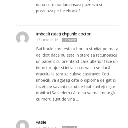
dupa cum madam insasi pozeaza si
posteaza pe facebook ?
Imbecili ratați chipurile doctori
17 iunie 2016
Răspunde
Bai boule care ești tu bou ,a studiat pe mata
de idiot daca nu este in stare sa recunoască
un pacient cu preinfarct care ulterior face un
infarct major si intra in coma sa se ducă
dracului la țara sa cultive castraveți!Toti
imbecilii va agățați câte o diploma de gât si
faceți pe savanții când de fapt sunteți niște
dobitoci.Sa vedem cât o sa va mai meargă
cu morți sunt de vina …
vasile