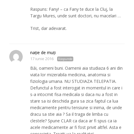
Raspuns: Fany! – ca Fany te duce la Cluj, la
Targu Mures, unde sunt doctori, nu macelari …
Trist, dar adevarat.
nație de muți
17 iunie 2016
Răspunde
Băi, oameni buni. Oamenii aia studiaza 6 ani din
viata lor mizerabila medicina, anatomia si
fiziologia umana. NU STUDIAZA TELEPATIA.
Defunctul a fost interogat in momentul in care i
s-a intocmit fisa medicala si daca nu a fost in
stare sa isi deschida gura sa zica faptul ca lua
medicamente pentru tensiune si inima, de unde
dracu sa stie aia ? Sa il traga de limba cu
clestele? Spune CLAR ca daca ar fi spus ca ia
acele medicamente ar fi fost privit altfel. Asta e
consecinta. Treziti-va la realitate!