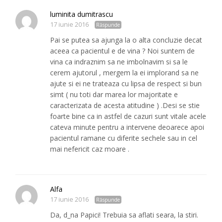
luminita dumitrascu
17 iunie 2016
Răspunde
Pai se putea sa ajunga la o alta concluzie decat
aceea ca pacientul e de vina ? Noi suntem de
vina ca indraznim sa ne imbolnavim si sa le
cerem ajutorul , mergem la ei implorand sa ne
ajute si ei ne trateaza cu lipsa de respect si bun
simt ( nu toti dar marea lor majoritate e
caracterizata de acesta atitudine ) .Desi se stie
foarte bine ca in astfel de cazuri sunt vitale acele
cateva minute pentru a intervene deoarece apoi
pacientul ramane cu diferite sechele sau in cel
mai nefericit caz moare .
Alfa
17 iunie 2016
Răspunde
Da, d_na Papici! Trebuia sa aflati seara, la stiri.