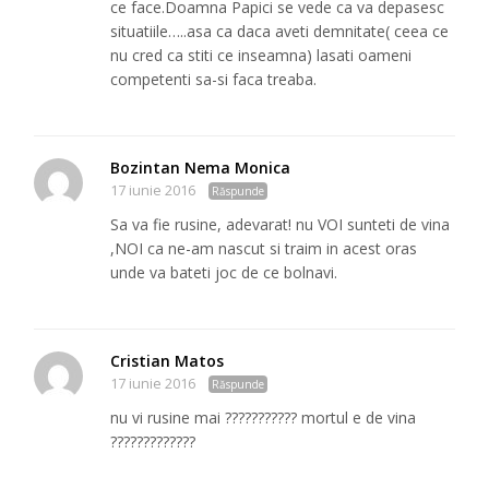
ce face.Doamna Papici se vede ca va depasesc
situatiile…..asa ca daca aveti demnitate( ceea ce
nu cred ca stiti ce inseamna) lasati oameni
competenti sa-si faca treaba.
Bozintan Nema Monica
17 iunie 2016
Răspunde
Sa va fie rusine, adevarat! nu VOI sunteti de vina
,NOI ca ne-am nascut si traim in acest oras
unde va bateti joc de ce bolnavi.
Cristian Matos
17 iunie 2016
Răspunde
nu vi rusine mai ??????????? mortul e de vina
?????????????