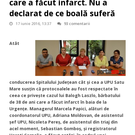
care a făcut infarct. Nu a
declarat de ce boală suferă
17 iunie 2016, 13:37
93 comentarii
Atât
conducerea Spitalului Județean cât și cea a UPU Satu
Mare susțin că protocoalele au fost respectate în
ceea ce privește cazul lui Balogh Laszlo, bărbatului
de 38 de ani care a făcut infarct în baia de la
Urgențe. Managerul Marcela Papici, alături de
coordonatorul UPU, Adriana Moldovan, de asistentul
șef UPU, Nicoleta Pereș, de asistentul din triaj din
acel moment, Sebastian Gomboș, și registratorul