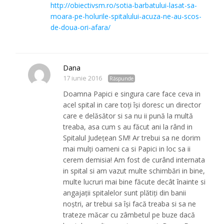
http://obiectivsm.ro/sotia-barbatului-lasat-sa-
moara-pe-holurile-spitalului-acuza-ne-au-scos-
de-doua-ori-afara/
Dana
17 iunie 2016
Răspunde
Doamna Papici e singura care face ceva in
acel spital in care toți își doresc un director
care e delăsător si sa nu ii pună la multă
treaba, asa cum s au făcut ani la rând in
Spitalul Județean SM! Ar trebui sa ne dorim
mai mulți oameni ca si Papici in loc sa ii
cerem demisia! Am fost de curând internata
in spital si am vazut multe schimbări in bine,
multe lucruri mai bine făcute decât înainte si
angajații spitalelor sunt plătiți din banii
noștri, ar trebui sa își facă treaba si sa ne
trateze măcar cu zâmbetul pe buze dacă