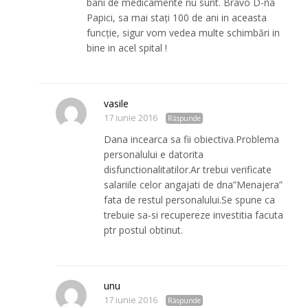
bani de medicamente nu sunt. Bravo D-na
Papici, sa mai stați 100 de ani in aceasta
funcție, sigur vom vedea multe schimbări in
bine in acel spital !
vasile
17 iunie 2016
Răspunde
Dana incearca sa fii obiectiva.Problema
personalului e datorita
disfunctionalitatilor.Ar trebui verificate
salariile celor angajati de dna”Menajera”
fata de restul personalului.Se spune ca
trebuie sa-si recupereze investitia facuta
ptr postul obtinut.
unu
17 iunie 2016
Răspunde