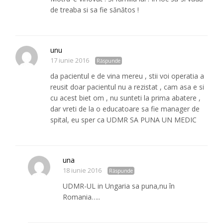
de treaba si sa fie sănătos !
unu
17 iunie 2016
Răspunde
da pacientul e de vina mereu , stii voi operatia a
reusit doar pacientul nu a rezistat , cam asa e si
cu acest biet om , nu sunteti la prima abatere ,
dar vreti de la o educatoare sa fie manager de
spital, eu sper ca UDMR SA PUNA UN MEDIC
una
18 iunie 2016
Răspunde
UDMR-UL in Ungaria sa puna,nu în
Romania…..