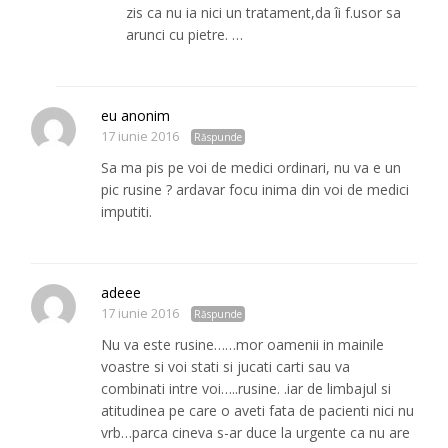
zis ca nu ia nici un tratament,da îi f.usor sa
arunci cu pietre. …
eu anonim
17 iunie 2016
Răspunde
Sa ma pis pe voi de medici ordinari, nu va e un
pic rusine ? ardavar focu inima din voi de medici
imputiti.
adeee
17 iunie 2016
Răspunde
Nu va este rusine……mor oamenii in mainile
voastre si voi stati si jucati carti sau va
combinati intre voi…..rusine. .iar de limbajul si
atitudinea pe care o aveti fata de pacienti nici nu
vrb…parca cineva s-ar duce la urgente ca nu are