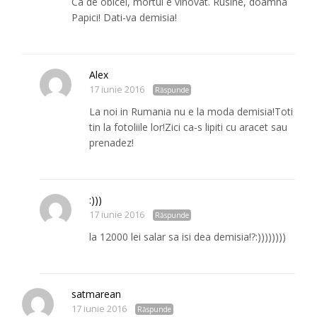
Ca de obicei, mortul e vinovat. Rusine, doamna
Papici! Dati-va demisia!
Alex
17 iunie 2016
Răspunde
La noi in Rumania nu e la moda demisia!Toti
tin la fotoliile lor!Zici ca-s lipiti cu aracet sau
prenadez!
:)))
17 iunie 2016
Răspunde
la 12000 lei salar sa isi dea demisia!?:))))))))
satmarean
17 iunie 2016
Răspunde