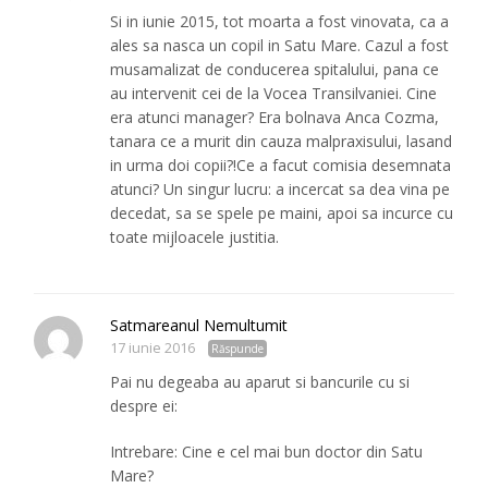
Si in iunie 2015, tot moarta a fost vinovata, ca a
ales sa nasca un copil in Satu Mare. Cazul a fost
musamalizat de conducerea spitalului, pana ce
au intervenit cei de la Vocea Transilvaniei. Cine
era atunci manager? Era bolnava Anca Cozma,
tanara ce a murit din cauza malpraxisului, lasand
in urma doi copii?!Ce a facut comisia desemnata
atunci? Un singur lucru: a incercat sa dea vina pe
decedat, sa se spele pe maini, apoi sa incurce cu
toate mijloacele justitia.
Satmareanul Nemultumit
17 iunie 2016
Răspunde
Pai nu degeaba au aparut si bancurile cu si
despre ei:
Intrebare: Cine e cel mai bun doctor din Satu
Mare?