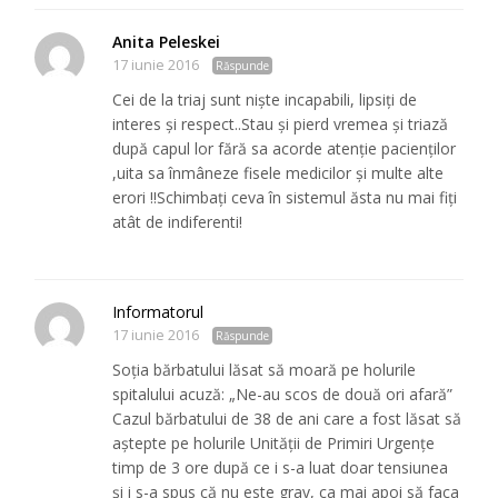
Anita Peleskei
17 iunie 2016
Răspunde
Cei de la triaj sunt niște incapabili, lipsiți de
interes și respect..Stau și pierd vremea și triază
după capul lor fără sa acorde atenție pacienților
,uita sa înmâneze fisele medicilor și multe alte
erori !!Schimbați ceva în sistemul ăsta nu mai fiți
atât de indiferenti!
Informatorul
17 iunie 2016
Răspunde
Soția bărbatului lăsat să moară pe holurile
spitalului acuză: „Ne-au scos de două ori afară”
Cazul bărbatului de 38 de ani care a fost lăsat să
aștepte pe holurile Unității de Primiri Urgențe
timp de 3 ore după ce i s-a luat doar tensiunea
și i s-a spus că nu este grav, ca mai apoi să faca