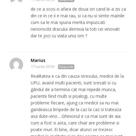
de ce a scos-o afara de doua ori cand le-a zis ca
din ce in ce ii e mai rau, si ca nu-si simte mainile
cum sa le mai spuna merita impuscati
nenorocitii dracului demisia la toti cei vinovati
dar te joci cu viata unui om ?
Marius
17 iunie 2016
Răspunde
Realitatea e ca din cauza stresului, medicii de la
UPU, avand multi pacienti, sunt sresati si cu
gândul de a termina cat mai repede munca,
pacientii fiind multi si pisalogi, cu multe
probleme fiecare, ajung ca medicii sa nu mai
gandeasca limpede de la caz la caz si trateaza
asa dute-vino….Ghinionul e ca mai sunt de aia
cum a fost si asta, care chiar are probleme si
poate muri. Ei bine, doar atunci se trezesc