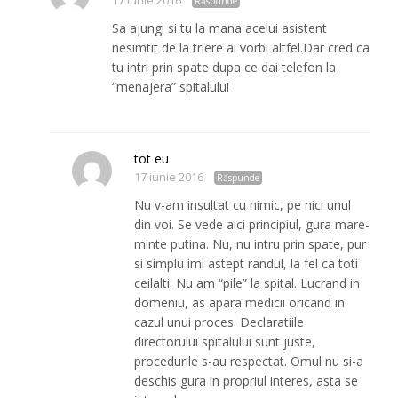
17 iunie 2016
Răspunde
Sa ajungi si tu la mana acelui asistent
nesimtit de la triere ai vorbi altfel.Dar cred ca
tu intri prin spate dupa ce dai telefon la
“menajera” spitalului
tot eu
17 iunie 2016
Răspunde
Nu v-am insultat cu nimic, pe nici unul
din voi. Se vede aici principiul, gura mare-
minte putina. Nu, nu intru prin spate, pur
si simplu imi astept randul, la fel ca toti
ceilalti. Nu am “pile” la spital. Lucrand in
domeniu, as apara medicii oricand in
cazul unui proces. Declaratiile
directorului spitalului sunt juste,
procedurile s-au respectat. Omul nu si-a
deschis gura in propriul interes, asta se