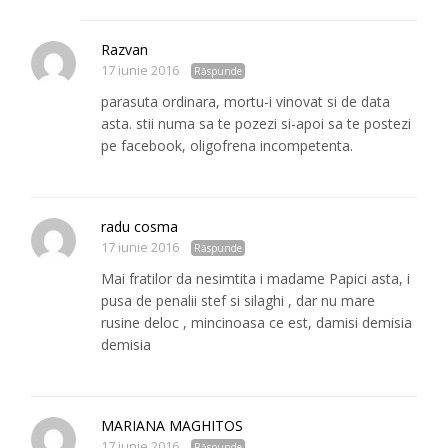
Razvan
17 iunie 2016
Răspunde
parasuta ordinara, mortu-i vinovat si de data
asta. stii numa sa te pozezi si-apoi sa te postezi
pe facebook, oligofrena incompetenta.
radu cosma
17 iunie 2016
Răspunde
Mai fratilor da nesimtita i madame Papici asta, i
pusa de penalii stef si silaghi , dar nu mare
rusine deloc , mincinoasa ce est, damisi demisia
demisia
MARIANA MAGHITOS
17 iunie 2016
Răspunde