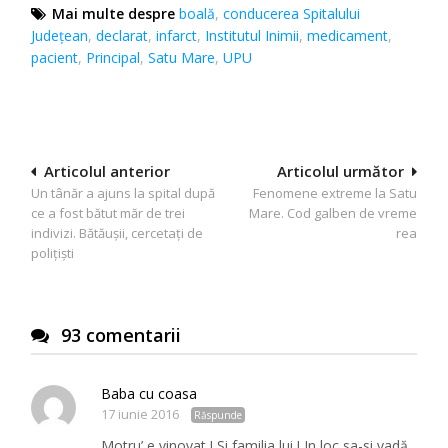
Mai multe despre
boală
,
conducerea Spitalului
Județean
,
declarat
,
infarct
,
Institutul Inimii
,
medicament
,
pacient
,
Principal
,
Satu Mare
,
UPU
Navigare
Articolul anterior
Articolul următor
Un tânăr a ajuns la spital după
Fenomene extreme la Satu
în
ce a fost bătut măr de trei
Mare. Cod galben de vreme
articole
indivizi. Bătăușii, cercetați de
rea
polițiști
93 comentarii
Baba cu coasa
17 iunie 2016
Răspunde
Motru’ e vinovat ! Si familia lui ! In loc sa-si vadă