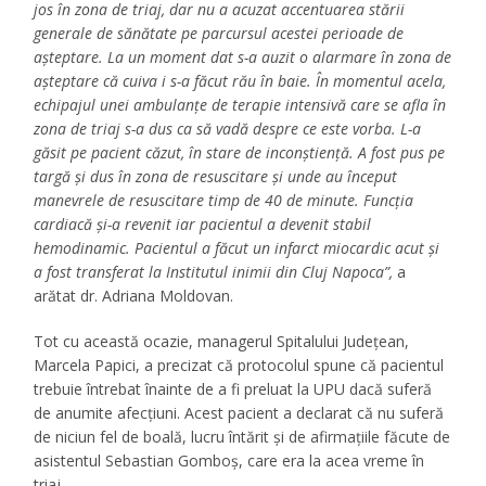
jos în zona de triaj, dar nu a acuzat accentuarea stării
generale de sănătate pe parcursul acestei perioade de
așteptare. La un moment dat s-a auzit o alarmare în zona de
așteptare că cuiva i s-a făcut rău în baie. În momentul acela,
echipajul unei ambulanțe de terapie intensivă care se afla în
zona de triaj s-a dus ca să vadă despre ce este vorba. L-a
găsit pe pacient căzut, în stare de inconștiență. A fost pus pe
targă și dus în zona de resuscitare și unde au început
manevrele de resuscitare timp de 40 de minute. Funcția
cardiacă și-a revenit iar pacientul a devenit stabil
hemodinamic. Pacientul a făcut un infarct miocardic acut și
a fost transferat la Institutul inimii din Cluj Napoca”,
a
arătat dr. Adriana Moldovan.
Tot cu această ocazie, managerul Spitalului Județean,
Marcela Papici, a precizat că protocolul spune că pacientul
trebuie întrebat înainte de a fi preluat la UPU dacă suferă
de anumite afecțiuni. Acest pacient a declarat că nu suferă
de niciun fel de boală, lucru întărit și de afirmațiile făcute de
asistentul Sebastian Gomboș, care era la acea vreme în
triaj.