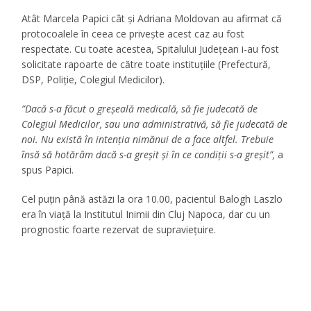
Atât Marcela Papici cât și Adriana Moldovan au afirmat că
protocoalele în ceea ce privește acest caz au fost
respectate. Cu toate acestea, Spitalului Județean i-au fost
solicitate rapoarte de către toate instituțiile (Prefectură,
DSP, Poliție, Colegiul Medicilor).
”Dacă s-a făcut o greșeală medicală, să fie judecată de
Colegiul Medicilor, sau una administrativă, să fie judecată de
noi. Nu există în intenția nimănui de a face altfel. Trebuie
însă să hotărâm dacă s-a greșit și în ce condiții s-a greșit”,
a
spus Papici.
Cel puțin până astăzi la ora 10.00, pacientul Balogh Laszlo
era în viață la Institutul Inimii din Cluj Napoca, dar cu un
prognostic foarte rezervat de supraviețuire.