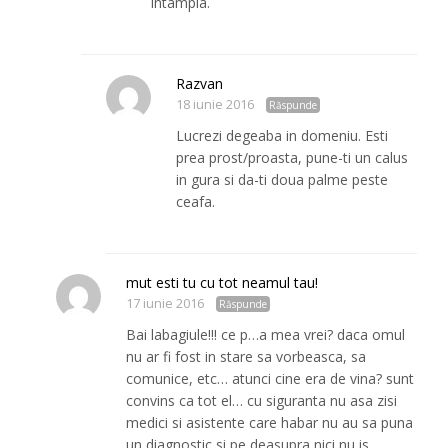
intampla.
Razvan
18 iunie 2016
Răspunde
Lucrezi degeaba in domeniu. Esti
prea prost/proasta, pune-ti un calus
in gura si da-ti doua palme peste
ceafa.
mut esti tu cu tot neamul tau!
17 iunie 2016
Răspunde
Bai labagiule!!! ce p…a mea vrei? daca omul
nu ar fi fost in stare sa vorbeasca, sa
comunice, etc… atunci cine era de vina? sunt
convins ca tot el… cu siguranta nu asa zisi
medici si asistente care habar nu au sa puna
un diagnostic si pe deasupra nici nu is