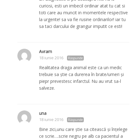
curiosi, esti un imbecil ordinar atat tu cat si
toti care au muncit in momentele respective
la urgente! sa va fie rusine ordinarilor! iar tu
sa taci darcului de grangur imputit ce esti!
Avram
18 iunie 2016
Răspunde
Realitatea draga animal este ca un medic
trebuie sa știe ca durerea în brate/umeri și
piepr prevestesc infarctul. Nu au vrut sa-l
salveze.
una
18 iunie 2016
Răspunde
Bine zici,unu care știe sa citească și înțelege
ce scrie….scrie negru pe alb ca pacientul a