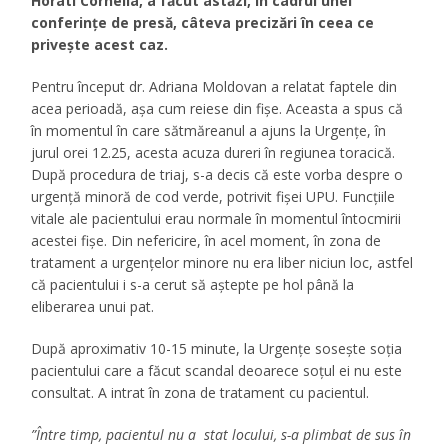
Horati Cornelia, a făcut astăzi, în cadrul unei
conferințe de presă, câteva precizări în ceea ce
privește acest caz.
Pentru început dr. Adriana Moldovan a relatat faptele din
acea perioadă, așa cum reiese din fișe. Aceasta a spus că
în momentul în care sătmăreanul a ajuns la Urgențe, în
jurul orei 12.25, acesta acuza dureri în regiunea toracică.
După procedura de triaj, s-a decis că este vorba despre o
urgență minoră de cod verde, potrivit fișei UPU. Funcțiile
vitale ale pacientului erau normale în momentul întocmirii
acestei fișe. Din nefericire, în acel moment, în zona de
tratament a urgențelor minore nu era liber niciun loc, astfel
că pacientului i s-a cerut să aștepte pe hol până la
eliberarea unui pat.
După aproximativ 10-15 minute, la Urgențe sosește soția
pacientului care a făcut scandal deoarece soțul ei nu este
consultat. A intrat în zona de tratament cu pacientul.
”Între timp, pacientul nu a stat locului, s-a plimbat de sus în