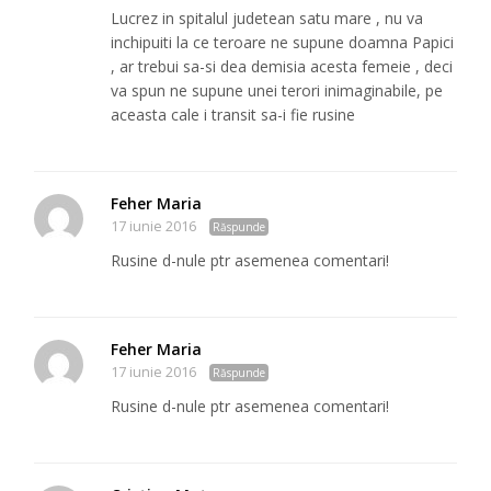
Lucrez in spitalul judetean satu mare , nu va
inchipuiti la ce teroare ne supune doamna Papici
, ar trebui sa-si dea demisia acesta femeie , deci
va spun ne supune unei terori inimaginabile, pe
aceasta cale i transit sa-i fie rusine
Feher Maria
17 iunie 2016
Răspunde
Rusine d-nule ptr asemenea comentari!
Feher Maria
17 iunie 2016
Răspunde
Rusine d-nule ptr asemenea comentari!