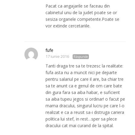
Pacat ca angajarile se faceau din
cabinetul unu de la judet poate se or
sesiza organele competente.Poate se
vor extinde cercetariile.
fufe
17 iunie 2016
Răspunde
Tanti draga tre sa te trezesc la realitate:
fufa asta nu a muncit nici pe departe
pentru salariul pe care il are, ba chiar tre
sa te anunt ca e genul de om care bate
din gura fara sa aiba habar, e suficient
sa aiba tupeu jegos si ordinar! o facut pe
mama dracului, singurul lucru pe care l-o
realizat e ca a reusit sa-i distruga cariera
politica lui stef, in rest…sper sa plece
dracului cat mai curand de la spital.