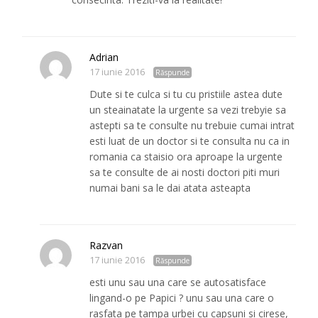
Adrian
17 iunie 2016
Răspunde
Dute si te culca si tu cu pristiile astea dute
un steainatate la urgente sa vezi trebyie sa
astepti sa te consulte nu trebuie cumai intrat
esti luat de un doctor si te consulta nu ca in
romania ca staisio ora aproape la urgente
sa te consulte de ai nosti doctori piti muri
numai bani sa le dai atata asteapta
Razvan
17 iunie 2016
Răspunde
esti unu sau una care se autosatisface
lingand-o pe Papici ? unu sau una care o
rasfata pe tampa urbei cu capsuni si cirese,