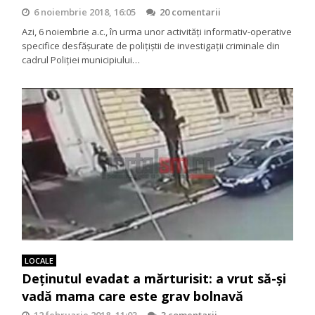
6 noiembrie 2018, 16:05
20 comentarii
Azi, 6 noiembrie a.c., în urma unor activități informativ-operative
specifice desfășurate de polițiștii de investigații criminale din
cadrul Poliției municipiului…
LOCALE
Deținutul evadat a mărturisit: a vrut să-și
vadă mama care este grav bolnavă
12 februarie 2018, 11:03
3 comentarii