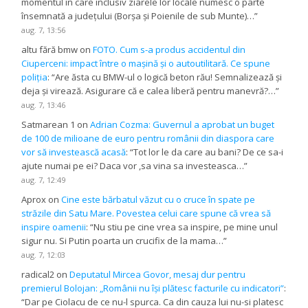
momentul în care inclusiv ziarele lor locale numesc o parte
însemnată a județului (Borșa și Poienile de sub Munte)…
”
aug. 7, 13:56
altu fără bmw
on
FOTO. Cum s-a produs accidentul din
Ciuperceni: impact între o mașină și o autoutilitară. Ce spune
poliția
: “
Are ăsta cu BMW-ul o logică beton rău! Semnalizează și
deja și virează. Asigurare că e calea liberă pentru manevră?…
”
aug. 7, 13:46
Satmarean 1
on
Adrian Cozma: Guvernul a aprobat un buget
de 100 de milioane de euro pentru românii din diaspora care
vor să investească acasă
: “
Tot lor le da care au bani? De ce sa-i
ajute numai pe ei? Daca vor ,sa vina sa investeasca…
”
aug. 7, 12:49
Aprox
on
Cine este bărbatul văzut cu o cruce în spate pe
străzile din Satu Mare. Povestea celui care spune că vrea să
inspire oamenii
: “
Nu stiu pe cine vrea sa inspire, pe mine unul
sigur nu. Si Putin poarta un crucifix de la mama…
”
aug. 7, 12:03
radical2
on
Deputatul Mircea Govor, mesaj dur pentru
premierul Bolojan: „Românii nu își plătesc facturile cu indicatori”
:
“
Dar pe Ciolacu de ce nu-l spurca. Ca din cauza lui nu-si platesc