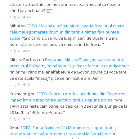
sânt de actualitate, pe noi ne interesează meciul cu Cozma
când jucam finala!?:))))
”
aug. 7, 14:50
Mihai
on
FOTO. Mașină din Satu Mare, avariată pe unul dintre
cele mai aglomerate drumuri din țară: a rămas fără puntea
spate
: “
Și o când zic să nu vă luați mizerii de Duster nu mă
ascultați, se dezmembrează numa când te freci…
”
aug. 7, 14:48
Mircea Borfașu
on
Deputatul Mircea Govor, mesaj dur pentru
premierul Bolojan: „Românii nu își plătesc facturile cu indicatori”
:
“
În primul rând măi analfabetule de Govor, spune cu voce tare
ce este acela “mesaj” și ce semnificație are. Am…
”
aug. 7, 14:40
Kozmaring
on
FOTO. Cum s-a produs accidentul din Ciuperceni:
impact între o mașină și o autoutilitară. Ce spune poliția
: “
Are
TARR asta niste camioane, ca vezi ca in 2 secunde ajunge de la
50 km/h la 140 km/h. Putea…
”
aug. 7, 14:39
🤪
on
FOTO. Furtună violentă în Maramureș: copaci rupți și
tarabe luate de vânt. Vremea rea vine și la Satu Mare
: “
În