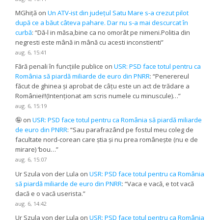
MGhiță
on
Un ATV-ist din județul Satu Mare s-a crezut pilot
după ce a băut câteva pahare. Dar nu s-a mai descurcat în
curbă
: “
Dă-l in măsa,bine ca no omorât pe nimeni.Politia din
negresti este mână in mână cu acesti inconstienti
”
aug. 6, 15:41
Fără penali în funcțiile publice
on
USR: PSD face totul pentru ca
România să piardă miliarde de euro din PNRR
: “
Penerereul
făcut de ghinea și aprobat de câțu este un act de trădare a
României!!(Intenționat am scris numele cu minuscule)…
”
aug. 6, 15:19
🤪
on
USR: PSD face totul pentru ca România să piardă miliarde
de euro din PNRR
: “
Sau parafrazând pe fostul meu coleg de
facultate nord-corean care știa și nu prea românește (nu e de
mirare) ‘bou…
”
aug. 6, 15:07
Ur Szula von der Lula
on
USR: PSD face totul pentru ca România
să piardă miliarde de euro din PNRR
: “
Vaca e vacă, e tot vacă
dacă e o vacă userista.
”
aug. 6, 14:42
Ur Szula von der Lula
on
USR: PSD face totul pentru ca România