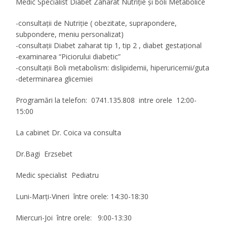
Medic Specialist Diabet Zaharat Nutriţie şi boli Metabolice
-consultaţii de Nutriţie ( obezitate, suprapondere,
subpondere, meniu personalizat)
-consultaţii Diabet zaharat tip 1, tip 2 , diabet gestaţional
-examinarea “Piciorului diabetic”
-consultaţii Boli metabolism: dislipidemii, hiperuricemii/guta
-determinarea glicemiei
Programări la telefon:
0741.135.808
intre orele
12:00-
15:00
La cabinet Dr. Coica va consulta
Dr.Bagi Erzsebet
Medic specialist Pediatru
Luni-Marţi-Vineri între orele:
14:30-18:30
Miercuri-Joi între orele:
9:00-13:30