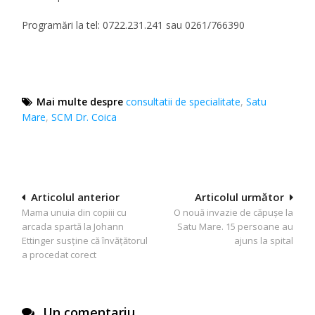
Programări la tel:
0722.231.241 sau 0261/766390
Mai multe despre
consultatii de specialitate
,
Satu
Mare
,
SCM Dr. Coica
Navigare
Articolul anterior
Articolul următor
Mama unuia din copiii cu
O nouă invazie de căpuşe la
în
arcada spartă la Johann
Satu Mare. 15 persoane au
articole
Ettinger susţine că învăţătorul
ajuns la spital
a procedat corect
Un comentariu