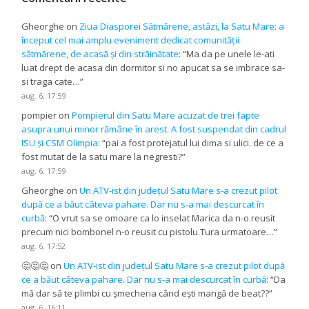
Gheorghe
on
Ziua Diasporei Sătmărene, astăzi, la Satu Mare: a
început cel mai amplu eveniment dedicat comunității
sătmărene, de acasă și din străinătate
: “
Ma da pe unele le-ati
luat drept de acasa din dormitor si no apucat sa se imbrace sa-
si traga cate…
”
aug. 6, 17:59
pompier
on
Pompierul din Satu Mare acuzat de trei fapte
asupra unui minor rămâne în arest. A fost suspendat din cadrul
ISU și CSM Olimpia
: “
pai a fost protejatul lui dima si ulici. de ce a
fost mutat de la satu mare la negresti?
”
aug. 6, 17:59
Gheorghe
on
Un ATV-ist din județul Satu Mare s-a crezut pilot
după ce a băut câteva pahare. Dar nu s-a mai descurcat în
curbă
: “
O vrut sa se omoare ca lo inselat Marica da n-o reusit
precum nici bombonel n-o reusit cu pistolu.Tura urmatoare…
”
aug. 6, 17:52
🤔🤔🤔
on
Un ATV-ist din județul Satu Mare s-a crezut pilot după
ce a băut câteva pahare. Dar nu s-a mai descurcat în curbă
: “
Da
mă dar să te plimbi cu șmecheria când ești mangă de beat??
”
aug. 6, 16:11