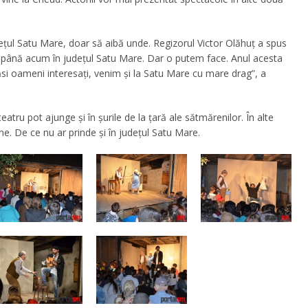
ețul Satu Mare, doar să aibă unde. Regizorul Victor Olăhuț a spus
t până acum în județul Satu Mare. Dar o putem face. Anul acesta
ăsi oameni interesați, venim și la Satu Mare cu mare drag”, a
eatru pot ajunge și în șurile de la țară ale sătmărenilor. În alte
ine. De ce nu ar prinde și în județul Satu Mare.