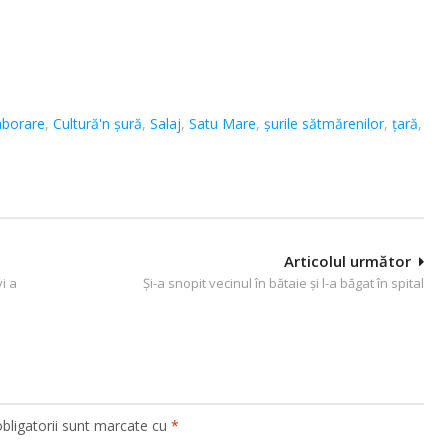
aborare
,
Cultură'n șură
,
Salaj
,
Satu Mare
,
șurile sătmărenilor
,
țară
,
Articolul următor
i a
Și-a snopit vecinul în bătaie și l-a băgat în spital
bligatorii sunt marcate cu
*