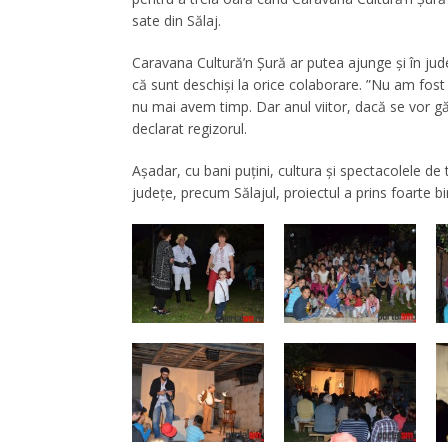
sate din Sălaj.
Caravana Cultură’n Șură ar putea ajunge și în jud
că sunt deschiși la orice colaborare. ”Nu am fos
nu mai avem timp. Dar anul viitor, dacă se vor g
declarat regizorul.
Așadar, cu bani puțini, cultura și spectacolele de t
județe, precum Sălajul, proiectul a prins foarte b