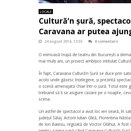
LOCALE
Cultură’n șură, spectacol
Caravana ar putea ajung
24 august 2016, 13:55
0 comentarii
O inimoasă trupă de teatru din București a dema
mai mulți ani, un proiect ambițios intitulat Cultură
În fapt, Caravana Cultură’n Șură se duce prin sat
acolo unde găsesc înțelegere, și prezintă specta
o scenă amenajată chiar într-o șură. Totul este gr
trebuind să li se asigure cazare pe o noapte, ceva
scena.
Un astfel de spectacol a avut loc ieri seară, în sa
județul Sălaj. Actorii Iulian Glită, Florentina Nă
de Ion Baiesu, regizată de Voctor Olăhuț. A fos
pentru a treia oară când Caravana Cultură’n Șură 