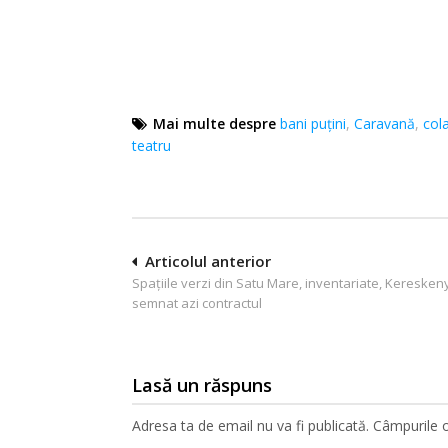
Mai multe despre
bani puțini
,
Caravană
,
col
teatru
Navigare
Articolul anterior
Spațiile verzi din Satu Mare, inventariate, Kereskeny
în
semnat azi contractul
articole
Lasă un răspuns
Adresa ta de email nu va fi publicată.
Câmpurile o