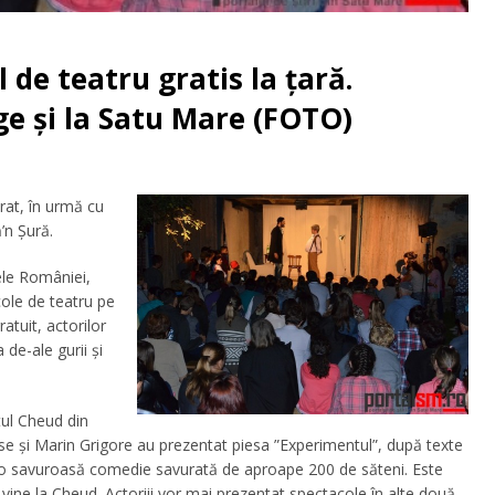
 de teatru gratis la țară.
e și la Satu Mare (FOTO)
rat, în urmă cu
’n Șură.
ele României,
cole de teatru pe
atuit, actorilor
 de-ale gurii și
tul Cheud din
stase și Marin Grigore au prezentat piesa ”Experimentul”, după texte
t o savuroasă comedie savurată de aproape 200 de săteni. Este
vine la Cheud. Actoriii vor mai prezentat spectacole în alte două