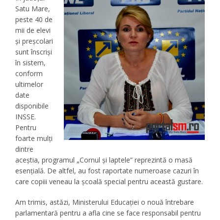
Satu Mare,
peste 40 de
mii de elevi
și preșcolari
sunt înscriși
în sistem,
conform
ultimelor
date
disponibile
INSSE.
Pentru
foarte mulți
dintre
aceștia, programul „Cornul și laptele” reprezintă o masă
esențială. De altfel, au fost raportate numeroase cazuri în
care copiii veneau la școală special pentru această gustare.
Am trimis, astăzi, Ministerului Educației o nouă întrebare
parlamentară pentru a afla cine se face responsabil pentru