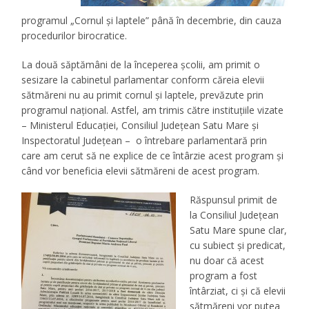
programul „Cornul și laptele” până în decembrie
, din cauza
procedurilor birocratice.
La două săptămâni de la începerea școlii, am primit o
sesizare la cabinetul parlamentar conform căreia elevii
sătmăreni nu au primit cornul și laptele, prevăzute prin
programul național. Astfel, am trimis către instituțiile vizate
– Ministerul Educației, Consiliul Județean Satu Mare și
Inspectoratul Județean – o întrebare parlamentară prin
care am cerut să ne explice de ce întârzie acest program și
când vor beneficia elevii sătmăreni de acest program.
Răspunsul primit de
la Consiliul Județean
Satu Mare spune clar,
cu subiect și predicat,
nu doar că acest
program a fost
întârziat, ci și că elevii
sătmăreni vor putea