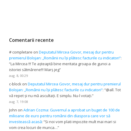
Comentarii recente
# completare
on
Deputatul Mircea Govor, mesaj dur pentru
premierul Bolojan: „Românii nu își plătesc facturile cu indicatori”
:
“
La Mircea !!! Te așteaptă bine meritata groapa de gunoi a
istoriei sătmărene!!! Marș jeg
”
aug. 8, 00:29
c-block
on
Deputatul Mircea Govor, mesaj dur pentru premierul
Bolojan: „Românii nu își plătesc facturile cu indicatori”
: “
@all. Tot
vă repet și nu mă ascultați. E simplu. Nu-l votați.
”
aug. 7, 19:08
John
on
Adrian Cozma: Guvernul a aprobat un buget de 100 de
milioane de euro pentru românii din diaspora care vor să
investească acasă
: “
Si noi vom plati impozite mult mai mari si
vom crea locuri de munca…
”