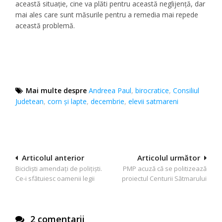
această situație, cine va plăti pentru această neglijență, dar
mai ales care sunt măsurile pentru a remedia mai repede
această problemă.
Mai multe despre
Andreea Paul
,
birocratice
,
Consiliul
Judetean
,
corn și lapte
,
decembrie
,
elevii satmareni
Navigare
Articolul anterior
Articolul următor
Bicicliști amendați de polițiști.
PMP acuză că se politizează
în
Ce-i sfătuiesc oamenii legii
proiectul Centurii Sătmarului
articole
2 comentarii