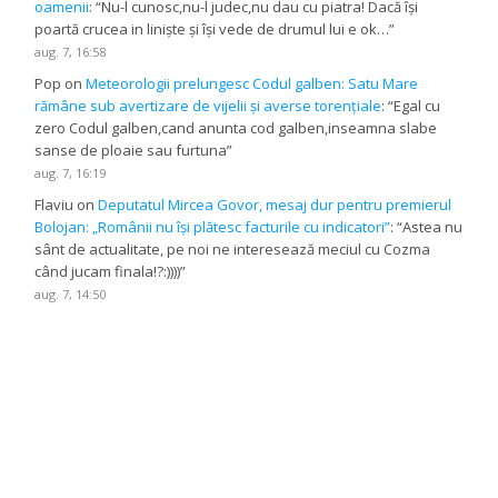
oamenii
: “
Nu-l cunosc,nu-l judec,nu dau cu piatra! Dacă își
poartă crucea in liniște și își vede de drumul lui e ok…
”
aug. 7, 16:58
Pop
on
Meteorologii prelungesc Codul galben: Satu Mare
rămâne sub avertizare de vijelii și averse torențiale
: “
Egal cu
zero Codul galben,cand anunta cod galben,inseamna slabe
sanse de ploaie sau furtuna
”
aug. 7, 16:19
Flaviu
on
Deputatul Mircea Govor, mesaj dur pentru premierul
Bolojan: „Românii nu își plătesc facturile cu indicatori”
: “
Astea nu
sânt de actualitate, pe noi ne interesează meciul cu Cozma
când jucam finala!?:))))
”
aug. 7, 14:50