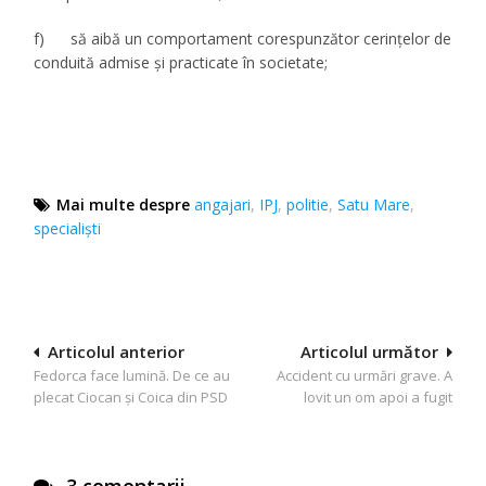
f) să aibă un comportament corespunzător cerinţelor de
conduită admise şi practicate în societate;
Mai multe despre
angajari
,
IPJ
,
politie
,
Satu Mare
,
specialişti
Navigare
Articolul anterior
Articolul următor
Fedorca face lumină. De ce au
Accident cu urmări grave. A
în
plecat Ciocan și Coica din PSD
lovit un om apoi a fugit
articole