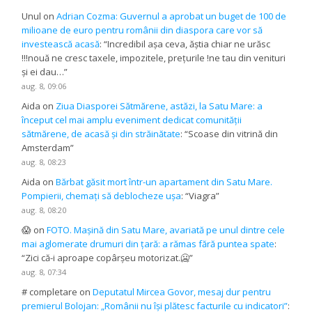
Unul
on
Adrian Cozma: Guvernul a aprobat un buget de 100 de
milioane de euro pentru românii din diaspora care vor să
investească acasă
: “
Incredibil așa ceva, ăștia chiar ne urăsc
!!!nouă ne cresc taxele, impozitele, prețurile !ne tau din venituri
și ei dau…
”
aug. 8, 09:06
Aida
on
Ziua Diasporei Sătmărene, astăzi, la Satu Mare: a
început cel mai amplu eveniment dedicat comunității
sătmărene, de acasă și din străinătate
: “
Scoase din vitrină din
Amsterdam
”
aug. 8, 08:23
Aida
on
Bărbat găsit mort într-un apartament din Satu Mare.
Pompierii, chemați să deblocheze ușa
: “
Viagra
”
aug. 8, 08:20
😱
on
FOTO. Mașină din Satu Mare, avariată pe unul dintre cele
mai aglomerate drumuri din țară: a rămas fără puntea spate
:
“
Zici că-i aproape copârșeu motorizat.🥶
”
aug. 8, 07:34
# completare
on
Deputatul Mircea Govor, mesaj dur pentru
premierul Bolojan: „Românii nu își plătesc facturile cu indicatori”
: