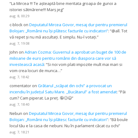
“
La Mircea !!! Te așteaptă bine meritata groapa de gunoi a
istoriei sătmărene!!! Marș jeg
”
aug. 8, 00:29
c-block
on
Deputatul Mircea Govor, mesaj dur pentru premierul
Bolojan: „Românii nu își plătesc facturile cu indicatori”
: “
@all. Tot
vă repet și nu mă ascultați. E simplu. Nu-l votați.
”
aug. 7, 19:08
John
on
Adrian Cozma: Guvernul a aprobat un buget de 100 de
milioane de euro pentru românii din diaspora care vor să
investească acasă
: “
Si noi vom plati impozite mult mai mari si
vom crea locuri de munca…
”
aug. 7, 18:42
comentator
on
Grătarul „scăpat din ochi” a provocat un
incendiu în județul Satu Mare. ,,Bucătarul” a fost amendat
: “
Păi
cum? Cam piperat. La preț. 🤪🥴😉
”
aug. 7, 18:40
Nebun
on
Deputatul Mircea Govor, mesaj dur pentru premierul
Bolojan: „Românii nu își plătesc facturile cu indicatori”
: “
Bă boule
locul tău e la casa de nebuni. Nu în parlament căcat cu ochi
”
aug. 7, 18:21