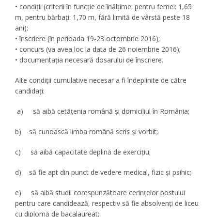
• condiţii (criterii în funcţie de înălţime: pentru femei: 1,65
m, pentru bărbaţi: 1,70 m, fără limită de vârstă peste 18
ani);
• înscriere (în perioada 19-23 octombrie 2016);
• concurs (va avea loc la data de 26 noiembrie 2016);
• documentaţia necesară dosarului de înscriere.
Alte condiţii cumulative necesar a fi îndeplinite de către
candidaţi:
a) să aibă cetăţenia română şi domiciliul în România;
b) să cunoască limba română scris şi vorbit;
c) să aibă capacitate deplină de exerciţiu;
d) să fie apt din punct de vedere medical, fizic şi psihic;
e) să aibă studii corespunzătoare cerinţelor postului
pentru care candidează, respectiv să fie absolvenți de liceu
cu diplomă de bacalaureat;