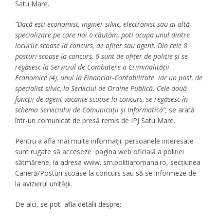
Satu Mare.
”Dacă ești economist, inginer silvic, electronist sau ai altă
specializare pe care noi o căutăm, poti ocupa unul dintre
locurile scoase la concurs, de ofițer sau agent. Din cele 8
posturi scoase la concurs, 6 sunt de ofiţer de poliţie şi se
regăsesc la Serviciul de Combatere a Criminalităţii
Economice (4), unul la Financiar-Contabilitate iar un post, de
specialist silvic, la Serviciul de Ordine Publică. Cele două
funcţii de agent vacante scoase la concurs, se regăsesc în
schema Serviciului de Comunicaţii şi Informatică”,
se arată
într-un comunicat de presă remis de IPJ Satu Mare.
Pentru a afla mai multe informații, persoanele interesate
sunt rugate să acceseze pagina web oficială a poliţiei
sătmărene, la adresa www. sm.politiaromana.ro, secţiunea
Carieră/Posturi scoase la concurs sau să se informeze de
la avizierul unităţii.
De aici, se pot afla detalii despre: