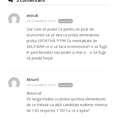
3 comentarii
avocat
19 octombrie 2016
Răspunde
Dar cum se poate că pentru un post de
economist să se dea ca probă eliminatorie
proba SPORTIVĂ ????!!!! Ce mentalitate de
MILIȚIAN!! ce o să facă economistul? o să fugă
în jurul biroului? sau poate și mai și …o să fugă
să prindă hoțul!
Absurd
20 octombrie 2016
Răspunde
@avocat
Pe langa treaba cu proba sportiva eliminatorie,
de ce trebuie sa aibă candidații inaltime minima
de 1.65 respectiv 1.70? Cu ce ii ajuta?