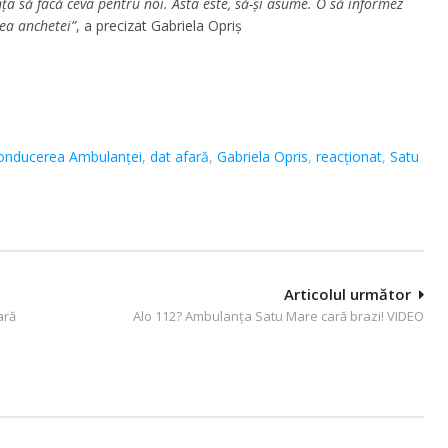
a să facă ceva pentru noi. Asta este, să-și asume. O să informez
ea anchetei”
, a precizat Gabriela Opriș
onducerea Ambulanței
,
dat afară
,
Gabriela Opris
,
reacționat
,
Satu
Articolul următor
ară
Alo 112? Ambulanţa Satu Mare cară brazi! VIDEO