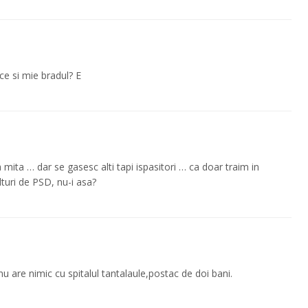
ce si mie bradul? E
 mita … dar se gasesc alti tapi ispasitori … ca doar traim in
lturi de PSD, nu-i asa?
u are nimic cu spitalul tantalaule,postac de doi bani.