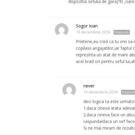
dispozitia sefului de garaj?Ei ,oare
Sogor Ioan
13 decembrie 2016
Răspunde
Prietene,eu cred ca tu vrei sa-
copilasii angajatilor,iar faptul
reprezinta un atat de mare abu
acel brad ori pentru seful lui,a
never
13 decembrie 2016
Răspund
deci logica ta este urmat
1.daca cineva arata adevara
2.daca cineva face un abuz 
raspunda!daca un sef face u
Si ne mai miram de rezultat