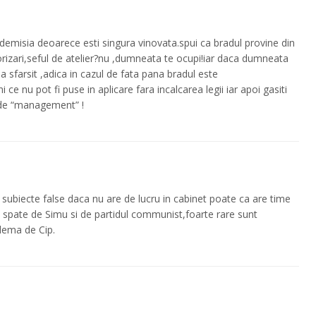
demisia deoarece esti singura vinovata.spui ca bradul provine din
izari,seful de atelier?nu ,dumneata te ocupi!iar daca dumneata
a sfarsit ,adica in cazul de fata pana bradul este
i ce nu pot fi puse in aplicare fara incalcarea legii iar apoi gasiti
 de “management” !
subiecte false daca nu are de lucru in cabinet poate ca are time
la spate de Simu si de partidul communist,foarte rare sunt
lema de Cip.