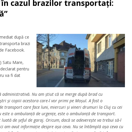
n cazul brazilor transportați:
ră”
imediat după ce
transporta brazi
u de Facebook.
U) Satu Mare,
 declarat pentru
u va fi dat
 administrativă. Nu am știut că se merge după brad cu
ri și copiii acestora care-l vor primi pe Moșul. A fost o
transport care face luni, miercuri și vineri drumuri la Cluj cu cei
 nu este o ambulanță de urgențe, este o ambulanță de transport.
luată de șeful de garaj. Oricum, dacă se adeverește va trebui să-l
nici am avut informație despre așa ceva. Nu se întâmplă așa ceva cu