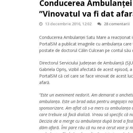
Conducerea Ambulanței î
”Vinovatul va fi dat afa
13 decembrie 2016, 12:02
28 comentarii
Conducerea Ambulanței Satu Mare a reacționat 
PortalSM a publicat imaginile cu ambulanța care 
postate de doctorul Călin Culcean pe contul să
Directorul Serviciului Județean de Ambulanță (SJ
Gabriela Opriș, vizibil afectată de acest episod, a
PortalSM că cel care se face vinovat de acest lucr
afară.
”Este un eveniment nedorit. Am demarat o anchetă
ambulanța. Este un brad adus pentru angajații noșt
sponsorizare. Am aflat că s-a mers cu ambulanța de 
care trebuie să facă dializă. Vreau să specific că
Decizia de a merge cu ambulanța după brad a fost 
dăm afară. Îmi pare rău că nu ne-a cerut voie și 