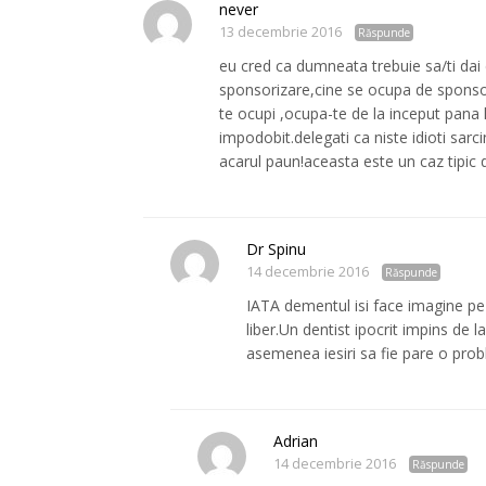
never
13 decembrie 2016
Răspunde
eu cred ca dumneata trebuie sa/ti dai 
sponsorizare,cine se ocupa de sponsor
te ocupi ,ocupa-te de la inceput pana l
impodobit.delegati ca niste idioti sarcin
acarul paun!aceasta este un caz tipic
Dr Spinu
14 decembrie 2016
Răspunde
IATA dementul isi face imagine pe 
liber.Un dentist ipocrit impins de 
asemenea iesiri sa fie pare o prob
Adrian
14 decembrie 2016
Răspunde