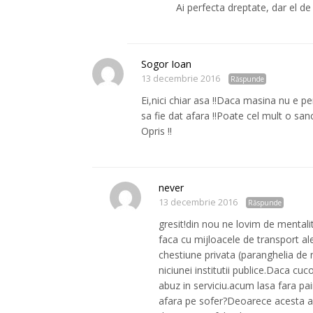
Ai perfecta dreptate, dar el de
Sogor Ioan
13 decembrie 2016
Răspunde
Ei,nici chiar asa !!Daca masina nu e pe
sa fie dat afara !!Poate cel mult o san
Opris !!
never
13 decembrie 2016
Răspunde
gresit!din nou ne lovim de mentali
faca cu mijloacele de transport ale un
chestiune privata (paranghelia de m
niciunei institutii publice.Daca cu
abuz in serviciu.acum lasa fara pai
afara pe sofer?Deoarece acesta a pr