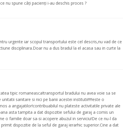
 ce nu spune câți pacienți i-au deschis proces ?
ntru urgente iar scopul transportului este cel descris,nu vad de ce
ctiune disciplinara.Doar nu a dus bradul la el acasa sau in curte la
tatea tipic romaneasca!transportul bradului nu avea voie sa se
itatii sanitare si nici pe banii acestei institutii!!!!!este o
os a angajatilor!contribuabilul nu plateste activitatile private ale
coana asta tampita a dat dispozitie sefului de garaj a comis un
ne o familie doar sa-si acopere abuzul in serviciu!De ce nu-l da
imit dispozitie de la seful de garaj ierarhic superior.Cine a dat