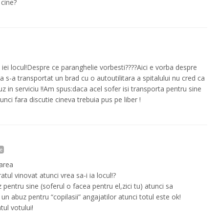
 cine?
i iei locul!Despre ce paranghelie vorbesti????Aici e vorba despre
 ca s-a transportat un brad cu o autoutilitara a spitalului nu cred ca
z in serviciu !!Am spus:daca acel sofer isi transporta pentru sine
tunci fara discutie cineva trebuia pus pe liber !
e
oarea
tul vinovat atunci vrea sa-i ia locul!?
pentru sine (soferul o facea pentru el,zici tu) atunci sa
n abuz pentru “copilasii” angajatilor atunci totul este ok!
ul votului!