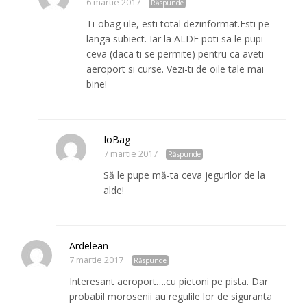
6 martie 2017
Răspunde
Ti-obag ule, esti total dezinformat.Esti pe
langa subiect. Iar la ALDE poti sa le pupi
ceva (daca ti se permite) pentru ca aveti
aeroport si curse. Vezi-ti de oile tale mai
bine!
IoBag
7 martie 2017
Răspunde
Să le pupe mă-ta ceva jegurilor de la
alde!
Ardelean
7 martie 2017
Răspunde
Interesant aeroport….cu pietoni pe pista. Dar
probabil morosenii au regulile lor de siguranta