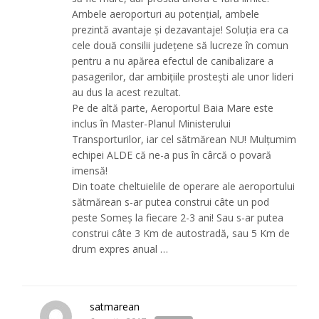
Ambele aeroporturi au potențial, ambele
prezintă avantaje și dezavantaje! Soluția era ca
cele două consilii județene să lucreze în comun
pentru a nu apărea efectul de canibalizare a
pasagerilor, dar ambițiile prostești ale unor lideri
au dus la acest rezultat.
Pe de altă parte, Aeroportul Baia Mare este
inclus în Master-Planul Ministerului
Transporturilor, iar cel sătmărean NU! Mulțumim
echipei ALDE că ne-a pus în cârcă o povară
imensă!
Din toate cheltuielile de operare ale aeroportului
sătmărean s-ar putea construi câte un pod
peste Someș la fiecare 2-3 ani! Sau s-ar putea
construi câte 3 Km de autostradă, sau 5 Km de
drum expres anual …
satmarean