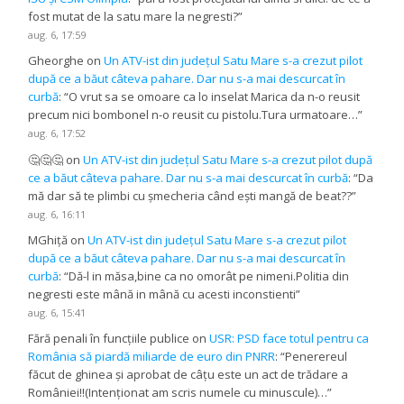
fost mutat de la satu mare la negresti?
”
aug. 6, 17:59
Gheorghe
on
Un ATV-ist din județul Satu Mare s-a crezut pilot
după ce a băut câteva pahare. Dar nu s-a mai descurcat în
curbă
: “
O vrut sa se omoare ca lo inselat Marica da n-o reusit
precum nici bombonel n-o reusit cu pistolu.Tura urmatoare…
”
aug. 6, 17:52
🤔🤔🤔
on
Un ATV-ist din județul Satu Mare s-a crezut pilot după
ce a băut câteva pahare. Dar nu s-a mai descurcat în curbă
: “
Da
mă dar să te plimbi cu șmecheria când ești mangă de beat??
”
aug. 6, 16:11
MGhiță
on
Un ATV-ist din județul Satu Mare s-a crezut pilot
după ce a băut câteva pahare. Dar nu s-a mai descurcat în
curbă
: “
Dă-l in măsa,bine ca no omorât pe nimeni.Politia din
negresti este mână in mână cu acesti inconstienti
”
aug. 6, 15:41
Fără penali în funcțiile publice
on
USR: PSD face totul pentru ca
România să piardă miliarde de euro din PNRR
: “
Penerereul
făcut de ghinea și aprobat de câțu este un act de trădare a
României!!(Intenționat am scris numele cu minuscule)…
”