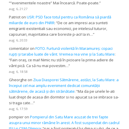
“
“evenimentele noastre” Mai încearcă. Poate-poate.
”
aug. 6, 21:27
Patriot
on
USR: PSD face totul pentru ca România să piardă
miliarde de euro din PNRR
: “
De ce am impresi aca sunteti
emigranti existentiali sau economici, pe intelesul tuturor,
capsunari, majoritatea care boreste p-aci! Ia in…
”
aug. 6, 20:33
comentator
on
FOTO. Furtună violentă în Maramureș: copaci
rupți și tarabe luate de vânt. Vremea rea vine și la Satu Mare
:
“
Fain oraș, ce mai! Nimic nu stă în picioare la prima adiere de
vânt pică. Ca să nu mai povestim…
”
aug. 6, 18:58
Gheorghe
on
Ziua Diasporei Sătmărene, astăzi, la Satu Mare: a
început cel mai amplu eveniment dedicat comunității
sătmărene, de acasă și din străinătate
: “
Ma da pe unele le-ati
luat drept de acasa din dormitor si no apucat sa se imbrace sa-
si traga cate…
”
aug. 6, 17:59
pompier
on
Pompierul din Satu Mare acuzat de trei fapte
asupra unui minor rămâne în arest. A fost suspendat din cadrul
ISU și CSM Olimpia
: “
pai a fost protejatul lui dima si ulici. de ce a