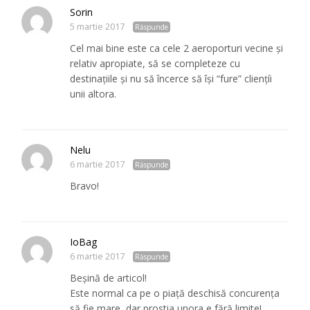
Sorin
5 martie 2017
Răspunde
Cel mai bine este ca cele 2 aeroporturi vecine și
relativ apropiate, să se completeze cu
destinațiile și nu să încerce să își “fure” cliențíi
unii altora.
Nelu
6 martie 2017
Răspunde
Bravo!
IoBag
6 martie 2017
Răspunde
Beșină de articol!
Este normal ca pe o piață deschisă concurența
să fie mare, dar prostia unora e fără limite!