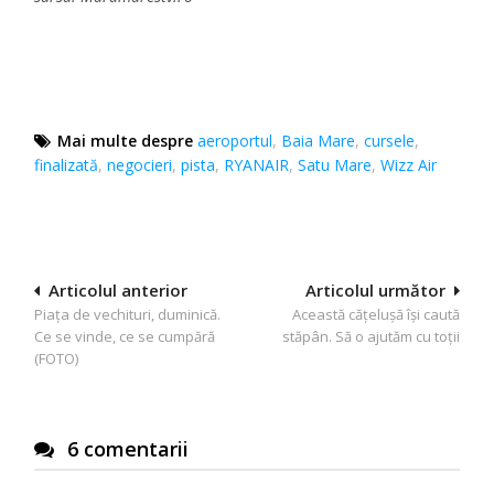
Mai multe despre
aeroportul
,
Baia Mare
,
cursele
,
finalizată
,
negocieri
,
pista
,
RYANAIR
,
Satu Mare
,
Wizz Air
Navigare
Articolul anterior
Articolul următor
Piața de vechituri, duminică.
Această cățelușă își caută
în
Ce se vinde, ce se cumpără
stăpân. Să o ajutăm cu toții
articole
(FOTO)
6 comentarii