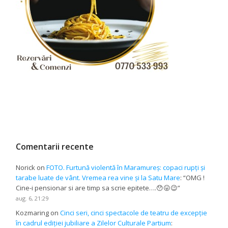
Comentarii recente
Norick
on
FOTO. Furtună violentă în Maramureș: copaci rupți și
tarabe luate de vânt. Vremea rea vine și la Satu Mare
: “
OMG !
Cine-i pensionar si are timp sa scrie epitete….😯😛😉
”
aug. 6, 21:29
Kozmaring
on
Cinci seri, cinci spectacole de teatru de excepție
în cadrul ediției jubiliare a Zilelor Culturale Partium
: