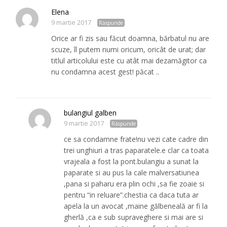
Elena
9 martie 2017
Răspunde
Orice ar fi zis sau făcut doamna, bărbatul nu are
scuze, îl putem numi oricum, oricât de urat; dar
titlul articolului este cu atât mai dezamăgitor ca
nu condamna acest gest! păcat ..
bulangiul galben
9 martie 2017
Răspunde
ce sa condamne frate!nu vezi cate cadre din
trei unghiuri a tras paparatele.e clar ca toata
vrajeala a fost la pont.bulangiu a sunat la
paparate si au pus la cale malversatiunea
,pana si paharu era plin ochi ,sa fie zoaie si
pentru “in reluare”.chestia ca daca tuta ar
apela la un avocat ,maine gălbeneală ar fi la
gherlă ,ca e sub supraveghere si mai are si