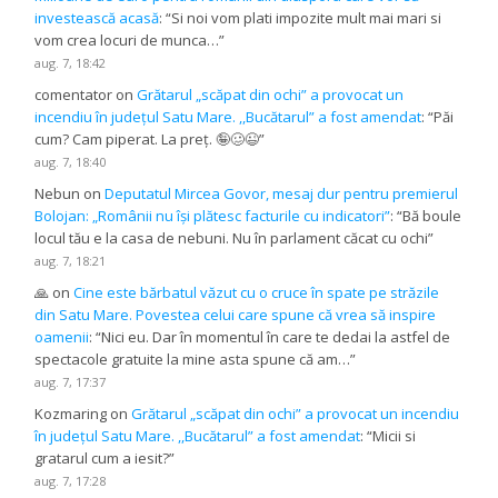
investească acasă
: “
Si noi vom plati impozite mult mai mari si
vom crea locuri de munca…
”
aug. 7, 18:42
comentator
on
Grătarul „scăpat din ochi” a provocat un
incendiu în județul Satu Mare. ,,Bucătarul” a fost amendat
: “
Păi
cum? Cam piperat. La preț. 🤪🥴😉
”
aug. 7, 18:40
Nebun
on
Deputatul Mircea Govor, mesaj dur pentru premierul
Bolojan: „Românii nu își plătesc facturile cu indicatori”
: “
Bă boule
locul tău e la casa de nebuni. Nu în parlament căcat cu ochi
”
aug. 7, 18:21
🙏
on
Cine este bărbatul văzut cu o cruce în spate pe străzile
din Satu Mare. Povestea celui care spune că vrea să inspire
oamenii
: “
Nici eu. Dar în momentul în care te dedai la astfel de
spectacole gratuite la mine asta spune că am…
”
aug. 7, 17:37
Kozmaring
on
Grătarul „scăpat din ochi” a provocat un incendiu
în județul Satu Mare. ,,Bucătarul” a fost amendat
: “
Micii si
gratarul cum a iesit?
”
aug. 7, 17:28