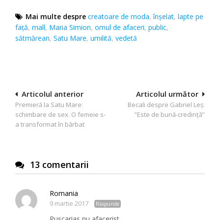
Mai multe despre
creatoare de moda
,
înșelat
,
lapte pe
față
,
mall
,
Maria Simion
,
omul de afaceri
,
public
,
sătmărean
,
Satu Mare
,
umilită
,
vedetă
Navigare
Articolul anterior
Articolul următor
Premieră la Satu Mare:
Becali despre Gabriel Leș:
în
schimbare de sex. O femeie s-
”Este de bună-credință”
articole
a transformat în bărbat
13 comentarii
Romania
9 martie 2017
Răspunde
Puscarias nu afacerist….