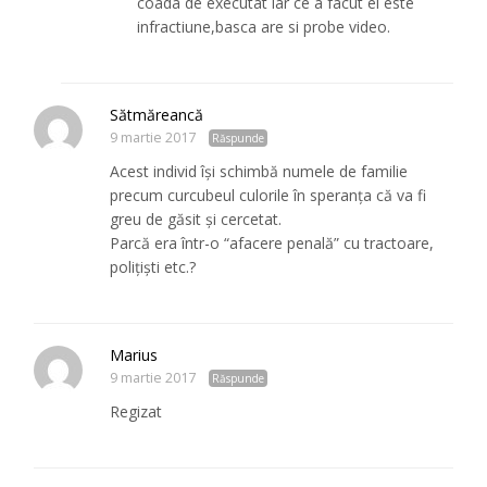
coada de executat iar ce a facut el este
infractiune,basca are si probe video.
Sătmăreancă
9 martie 2017
Răspunde
Acest individ își schimbă numele de familie
precum curcubeul culorile în speranța că va fi
greu de găsit și cercetat.
Parcă era într-o “afacere penală” cu tractoare,
polițiști etc.?
Marius
9 martie 2017
Răspunde
Regizat