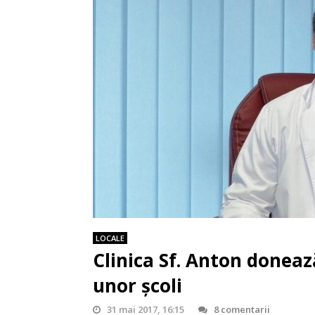
LOCALE
Clinica Sf. Anton donea
unor școli
31 mai 2017, 16:15
8 comentarii