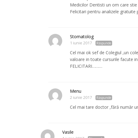
Medicilor Dentisti un om care sti
Felicitari pentru analizele gratuite 
Stomatolog
1 iunie 2017
Răspunde
Cel mai ok sef de Colegiul ,un cole
valoare in toate cursurile facute in
FELICITARI………
Menu
2 iunie 2017
Răspunde
Cel mai tare doctor ,fără număr un
Vasile