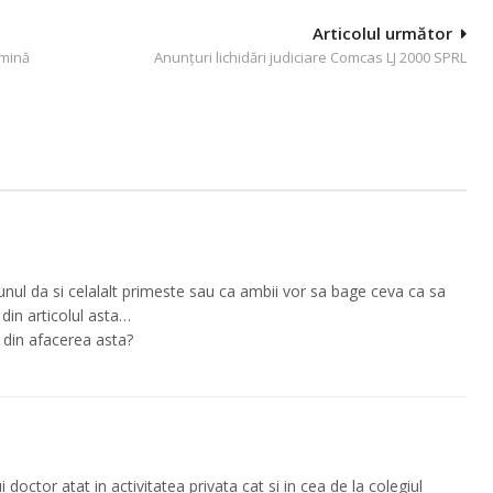
Articolul următor
rmină
Anunțuri lichidări judiciare Comcas LJ 2000 SPRL
unul da si celalalt primeste sau ca ambii vor sa bage ceva ca sa
din articolul asta…
c din afacerea asta?
octor atat in activitatea privata cat si in cea de la colegiul