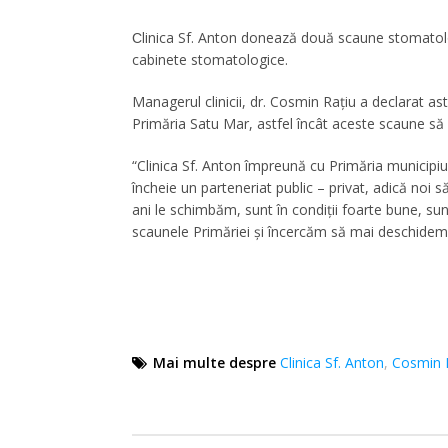
linica Sf. Anton donează două scaune stomatol
C
cabinete stomatologice.
Managerul clinicii, dr. Cosmin Raţiu a declarat ast
Primăria Satu Mar, astfel încât aceste scaune să a
“Clinica Sf. Anton împreună cu Primăria municipiul
încheie un parteneriat public – privat, adică noi
ani le schimbăm, sunt în condiţii foarte bune, su
scaunele Primăriei și încercăm să mai deschidem
Mai multe despre
Clinica Sf. Anton
,
Cosmin 