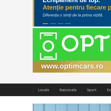
Locale
Naţionale
Sport
Ex