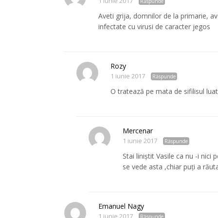
1 iunie 2017
Răspunde
Aveti grija, domnilor de la primarie, av
infectate cu virusi de caracter jegos
Rozy
1 iunie 2017
Răspunde
O tratează pe mata de sifilisul lua
Mercenar
1 iunie 2017
Răspunde
Stai liniștit Vasile ca nu -i nic
se vede asta ,chiar puți a răutat
Emanuel Nagy
1 iunie 2017
Răspunde