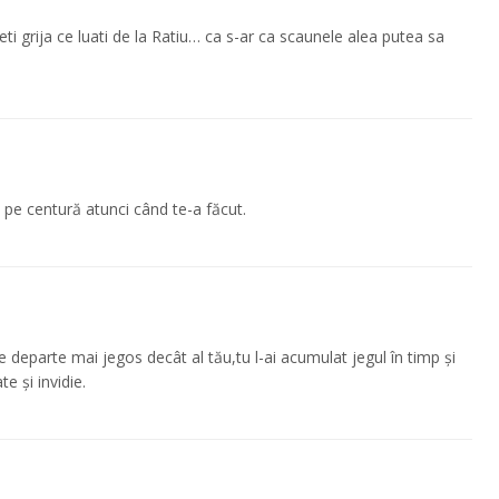
eti grija ce luati de la Ratiu… ca s-ar ca scaunele alea putea sa
t pe centură atunci când te-a făcut.
i pe departe mai jegos decât al tău,tu l-ai acumulat jegul în timp și
e și invidie.