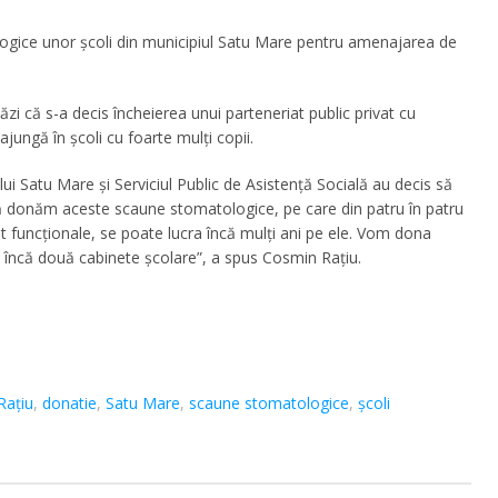
ogice unor şcoli din municipiul Satu Mare pentru amenajarea de
ăzi că s-a decis încheierea unui parteneriat public privat cu
jungă în şcoli cu foarte mulţi copii.
ui Satu Mare și Serviciul Public de Asistență Socială au decis să
 să donăm aceste scaune stomatologice, pe care din patru în patru
nt funcționale, se poate lucra încă mulți ani pe ele. Vom dona
 încă două cabinete școlare”, a spus Cosmin Rațiu.
Raţiu
,
donatie
,
Satu Mare
,
scaune stomatologice
,
şcoli