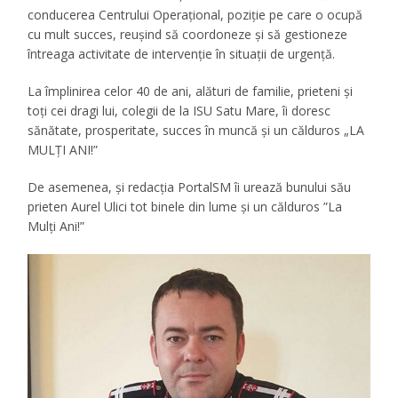
conducerea Centrului Operaţional, poziţie pe care o ocupă
cu mult succes, reuşind să coordoneze şi să gestioneze
întreaga activitate de intervenţie în situaţii de urgenţă.
La împlinirea celor 40 de ani, alături de familie, prieteni şi
toţi cei dragi lui, colegii de la ISU Satu Mare, îi doresc
sănătate, prosperitate, succes în muncă şi un călduros „LA
MULŢI ANI!”
De asemenea, și redacția PortalSM îi urează bunului său
prieten Aurel Ulici tot binele din lume și un călduros ”La
Mulți Ani!”