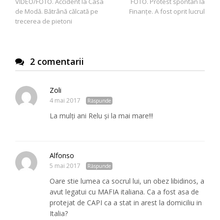
VIDEO/FOTO. Accident la Casa
FOTO. Protest spontan la
în
de Modă. Bătrână călcată pe
Finanțe. A fost oprit lucrul
articole
trecerea de pietoni
2 comentarii
Zoli
4 mai 2017
Răspunde
La mulți ani Relu şi la mai mare!!!
Alfonso
5 mai 2017
Răspunde
Oare stie lumea ca socrul lui, un obez libidinos, a
avut legatui cu MAFIA italiana. Ca a fost asa de
protejat de CAPI ca a stat in arest la domiciliu in
Italia?