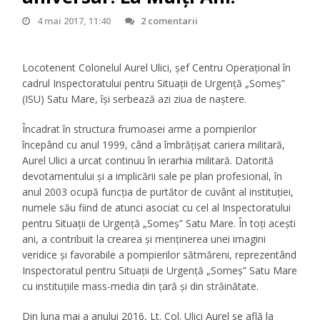
4 mai 2017, 11:40
2 comentarii
Locotenent Colonelul Aurel Ulici, şef Centru Operaţional în
cadrul Inspectoratului pentru Situaţii de Urgenţă „Someş”
(ISU) Satu Mare, îşi serbează azi ziua de naştere.
Încadrat în structura frumoasei arme a pompierilor
începând cu anul 1999, când a îmbrăţişat cariera militară,
Aurel Ulici a urcat continuu în ierarhia militară. Datorită
devotamentului şi a implicării sale pe plan profesional, în
anul 2003 ocupă funcţia de purtător de cuvânt al instituţiei,
numele său fiind de atunci asociat cu cel al Inspectoratului
pentru Situaţii de Urgenţă „Someş” Satu Mare. În toţi aceşti
ani, a contribuit la crearea şi menţinerea unei imagini
veridice şi favorabile a pompierilor sătmăreni, reprezentând
Inspectoratul pentru Situaţii de Urgenţă „Someş” Satu Mare
cu instituţiile mass-media din ţară şi din străinătate.
Din luna mai a anului 2016, Lt. Col. Ulici Aurel se află la