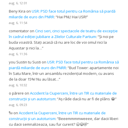
aug. 6, 12:01
Beny Kira
on
USR: PSD face totul pentru ca România să piardă
miliarde de euro din PNRR
: “
Hai PNL! Hai USR!
”
aug. 6, 11:54
comentator
on
Cinci seri, cinci spectacole de teatru de excepție
în cadrul ediției jubiliare a Zilelor Culturale Partium
: “
Și noi pe
buda voastră. Stați acasă că nu are loc de voi omul nici la
Aquastar și nici la…
”
aug. 6, 11:36
you Sustin tu Susti
on
USR: PSD face totul pentru ca România să
piardă miliarde de euro din PNRR
: “
Bud Tower: apartamente noi
în Satu Mare, într-un ansamblu rezidențial modern, cu avans
de la doar 15%! Nu au lăsat…
”
aug. 6, 10:32
o părere
on
Accident la Ciuperceni, între un TIR cu materiale de
construcții și un autoturism
: “
Aș râde dacă nu ar fi de plâns 😭
”
aug. 6, 09:23
🐑
on
Accident la Ciuperceni, între un TIR cu materiale de
construcții și un autoturism
: “
Beeemmmmweeee, dar dacii liberi
cu dacii semnalizeaza, sau fur curent? 🥱😂🤣
”