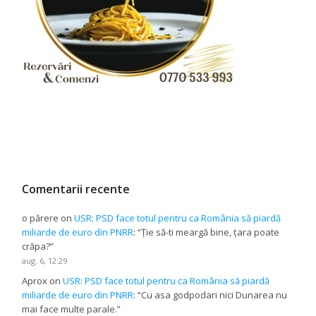
Comentarii recente
o părere
on
USR: PSD face totul pentru ca România să piardă
miliarde de euro din PNRR
: “
Ție să-ti meargă bine, țara poate
crăpa?
”
aug. 6, 12:29
Aprox
on
USR: PSD face totul pentru ca România să piardă
miliarde de euro din PNRR
: “
Cu asa godpodari nici Dunarea nu
mai face multe parale.
”