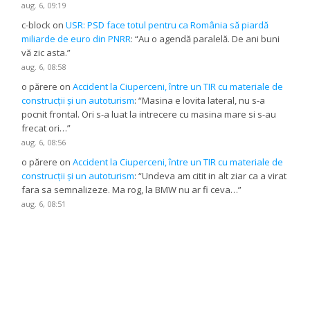
aug. 6, 09:19
c-block
on
USR: PSD face totul pentru ca România să piardă
miliarde de euro din PNRR
: “
Au o agendă paralelă. De ani buni
vă zic asta.
”
aug. 6, 08:58
o părere
on
Accident la Ciuperceni, între un TIR cu materiale de
construcții și un autoturism
: “
Masina e lovita lateral, nu s-a
pocnit frontal. Ori s-a luat la intrecere cu masina mare si s-au
frecat ori…
”
aug. 6, 08:56
o părere
on
Accident la Ciuperceni, între un TIR cu materiale de
construcții și un autoturism
: “
Undeva am citit in alt ziar ca a virat
fara sa semnalizeze. Ma rog, la BMW nu ar fi ceva…
”
aug. 6, 08:51