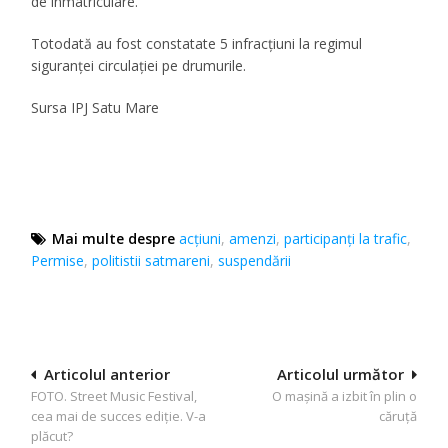
de înmatriculare.
Totodată au fost constatate 5 infracțiuni la regimul
siguranței circulației pe drumurile.
Sursa IPJ Satu Mare
Mai multe despre
acţiuni
,
amenzi
,
participanți la trafic
,
Permise
,
politistii satmareni
,
suspendării
Navigare
Articolul anterior
Articolul următor
FOTO. Street Music Festival,
O mașină a izbit în plin o
în
cea mai de succes ediție. V-a
căruță
articole
plăcut?