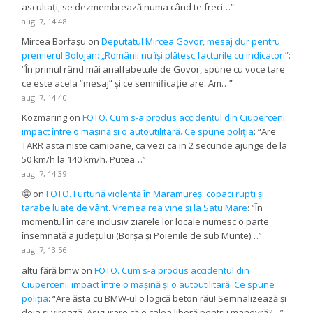
ascultați, se dezmembrează numa când te freci…
”
aug. 7, 14:48
Mircea Borfașu
on
Deputatul Mircea Govor, mesaj dur pentru
premierul Bolojan: „Românii nu își plătesc facturile cu indicatori”
:
“
În primul rând măi analfabetule de Govor, spune cu voce tare
ce este acela “mesaj” și ce semnificație are. Am…
”
aug. 7, 14:40
Kozmaring
on
FOTO. Cum s-a produs accidentul din Ciuperceni:
impact între o mașină și o autoutilitară. Ce spune poliția
: “
Are
TARR asta niste camioane, ca vezi ca in 2 secunde ajunge de la
50 km/h la 140 km/h. Putea…
”
aug. 7, 14:39
🤪
on
FOTO. Furtună violentă în Maramureș: copaci rupți și
tarabe luate de vânt. Vremea rea vine și la Satu Mare
: “
În
momentul în care inclusiv ziarele lor locale numesc o parte
însemnată a județului (Borșa și Poienile de sub Munte)…
”
aug. 7, 13:56
altu fără bmw
on
FOTO. Cum s-a produs accidentul din
Ciuperceni: impact între o mașină și o autoutilitară. Ce spune
poliția
: “
Are ăsta cu BMW-ul o logică beton rău! Semnalizează și
deja și virează. Asigurare că e calea liberă pentru manevră?…
”