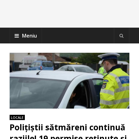
Meniu
LOCALE
Polițiștii sătmăreni continuă
raziile! 19 permise reținute și