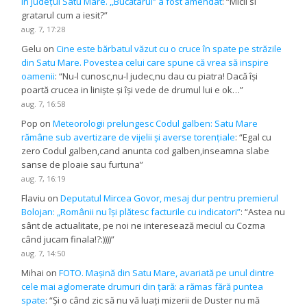
în județul Satu Mare. ,,Bucătarul” a fost amendat
: “
Micii si
gratarul cum a iesit?
”
aug. 7, 17:28
Gelu
on
Cine este bărbatul văzut cu o cruce în spate pe străzile
din Satu Mare. Povestea celui care spune că vrea să inspire
oamenii
: “
Nu-l cunosc,nu-l judec,nu dau cu piatra! Dacă își
poartă crucea in liniște și își vede de drumul lui e ok…
”
aug. 7, 16:58
Pop
on
Meteorologii prelungesc Codul galben: Satu Mare
rămâne sub avertizare de vijelii și averse torențiale
: “
Egal cu
zero Codul galben,cand anunta cod galben,inseamna slabe
sanse de ploaie sau furtuna
”
aug. 7, 16:19
Flaviu
on
Deputatul Mircea Govor, mesaj dur pentru premierul
Bolojan: „Românii nu își plătesc facturile cu indicatori”
: “
Astea nu
sânt de actualitate, pe noi ne interesează meciul cu Cozma
când jucam finala!?:))))
”
aug. 7, 14:50
Mihai
on
FOTO. Mașină din Satu Mare, avariată pe unul dintre
cele mai aglomerate drumuri din țară: a rămas fără puntea
spate
: “
Și o când zic să nu vă luați mizerii de Duster nu mă