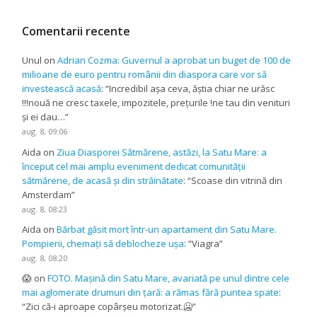
Comentarii recente
Unul
on
Adrian Cozma: Guvernul a aprobat un buget de 100 de
milioane de euro pentru românii din diaspora care vor să
investească acasă
: “
Incredibil așa ceva, ăștia chiar ne urăsc
!!!nouă ne cresc taxele, impozitele, prețurile !ne tau din venituri
și ei dau…
”
aug. 8, 09:06
Aida
on
Ziua Diasporei Sătmărene, astăzi, la Satu Mare: a
început cel mai amplu eveniment dedicat comunității
sătmărene, de acasă și din străinătate
: “
Scoase din vitrină din
Amsterdam
”
aug. 8, 08:23
Aida
on
Bărbat găsit mort într-un apartament din Satu Mare.
Pompierii, chemați să deblocheze ușa
: “
Viagra
”
aug. 8, 08:20
😱
on
FOTO. Mașină din Satu Mare, avariată pe unul dintre cele
mai aglomerate drumuri din țară: a rămas fără puntea spate
:
“
Zici că-i aproape copârșeu motorizat.🥶
”