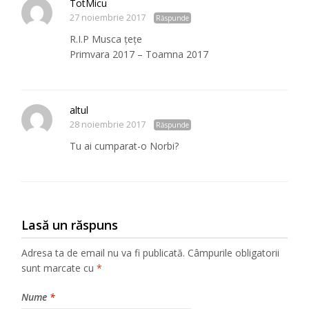
TotMicu
27 noiembrie 2017
Răspunde
R.I.P Musca țețe
Primvara 2017 – Toamna 2017
altul
28 noiembrie 2017
Răspunde
Tu ai cumparat-o Norbi?
Lasă un răspuns
Adresa ta de email nu va fi publicată.
Câmpurile obligatorii
sunt marcate cu
*
Nume
*