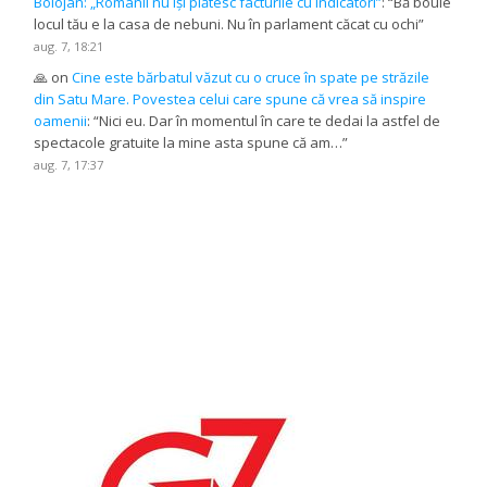
Bolojan: „Românii nu își plătesc facturile cu indicatori”
: “
Bă boule
locul tău e la casa de nebuni. Nu în parlament căcat cu ochi
”
aug. 7, 18:21
🙏
on
Cine este bărbatul văzut cu o cruce în spate pe străzile
din Satu Mare. Povestea celui care spune că vrea să inspire
oamenii
: “
Nici eu. Dar în momentul în care te dedai la astfel de
spectacole gratuite la mine asta spune că am…
”
aug. 7, 17:37