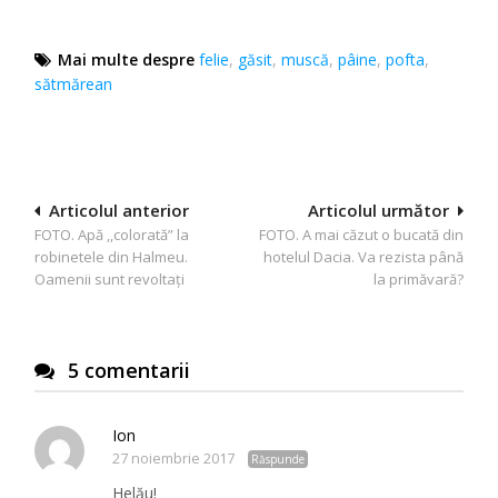
Mai multe despre
felie
,
găsit
,
muscă
,
pâine
,
pofta
,
sătmărean
Navigare
Articolul anterior
Articolul următor
FOTO. Apă ,,colorată” la
FOTO. A mai căzut o bucată din
în
robinetele din Halmeu.
hotelul Dacia. Va rezista până
articole
Oamenii sunt revoltați
la primăvară?
5 comentarii
Ion
27 noiembrie 2017
Răspunde
Helău!