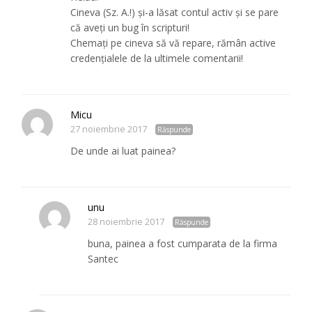
Cineva (Sz. A.!) și-a lăsat contul activ și se pare
că aveți un bug în scripturi!
Chemați pe cineva să vă repare, rămân active
credențialele de la ultimele comentarii!
Micu
27 noiembrie 2017
Răspunde
De unde ai luat painea?
unu
28 noiembrie 2017
Răspunde
buna, painea a fost cumparata de la firma
Santec