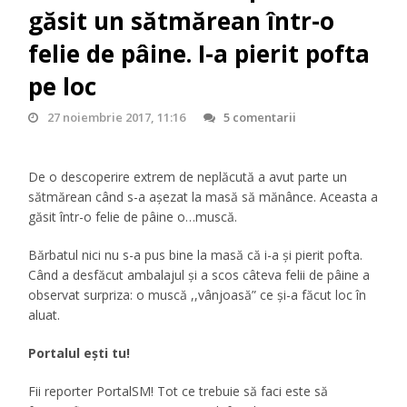
găsit un sătmărean într-o
felie de pâine. I-a pierit pofta
pe loc
27 noiembrie 2017, 11:16
5 comentarii
De o descoperire extrem de neplăcută a avut parte un
sătmărean când s-a așezat la masă să mănânce. Aceasta a
găsit într-o felie de pâine o…muscă.
Bărbatul nici nu s-a pus bine la masă că i-a și pierit pofta.
Când a desfăcut ambalajul și a scos câteva felii de pâine a
observat surpriza: o muscă ,,vânjoasă” ce și-a făcut loc în
aluat.
Portalul eşti tu!
Fii reporter PortalSM! Tot ce trebuie să faci este să