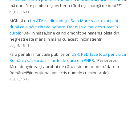
mă dar să te plimbi cu șmecheria când ești mangă de beat??
”
aug. 6, 16:11
MGhiță
on
Un ATV-ist din județul Satu Mare s-a crezut pilot
după ce a băut câteva pahare. Dar nu s-a mai descurcat în
curbă
: “
Dă-l in măsa,bine ca no omorât pe nimeni.Politia din
negresti este mână in mână cu acesti inconstienti
”
aug. 6, 15:41
Fără penali în funcțiile publice
on
USR: PSD face totul pentru ca
România să piardă miliarde de euro din PNRR
: “
Penerereul
făcut de ghinea și aprobat de câțu este un act de trădare a
României!!(Intenționat am scris numele cu minuscule)…
”
aug. 6, 15:19