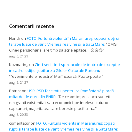
Comentarii recente
Norick
on
FOTO. Furtună violentă în Maramureș: copaci rupți și
tarabe luate de vânt. Vremea rea vine și la Satu Mare
: “
OMG !
Cine-i pensionar si are timp sa scrie epitete….😯😛😉
”
aug. 6, 21:29
Kozmaring
on
Cinci seri, cinci spectacole de teatru de excepție
în cadrul ediției jubiliare a Zilelor Culturale Partium
:
“
“evenimentele noastre” Mai încearcă. Poate-poate.
”
aug. 6, 21:27
Patriot
on
USR: PSD face totul pentru ca România să piardă
miliarde de euro din PNRR
: “
De ce am impresi aca sunteti
emigranti existentiali sau economici, pe intelesul tuturor,
capsunari, majoritatea care boreste p-aci! Ia in…
”
aug. 6, 20:33
comentator
on
FOTO. Furtună violentă în Maramureș: copaci
rupți și tarabe luate de vânt. Vremea rea vine și la Satu Mare
: