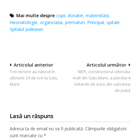
Mai multe despre
copii
,
donatie
,
maternității
,
Neonatologie
,
organizația
,
prematuri
,
Principal
,
spitale
,
Spitalul Judeţean
Navigare
Articolul anterior
Articolul următor
Trei minore au născut în
NEPI, constructorul viitorului
în
ultimele 24 de ore la Satu
mall din Satu Mare, a pierdut 4
articole
Mare
miliarde de euro din valoarea
de piață
Lasă un răspuns
Adresa ta de email nu va fi publicată.
Câmpurile obligatorii
sunt marcate cu
*