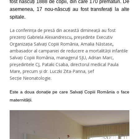
fost născuți 1888 de copii, din care 170 prematuri. De
asemenea, 17 nou-născuți au fost transferați la alte
spitale.
La conferința de presă din această dimineață au fost
prezenți Gabriela Alexandrescu
,
președinte Executiv
Organizația Salvați Copiii România, Amalia Năstase
,
ambasador al campaniei de reducere a mortalității infantile
Salvați Copiii România, managerul SJU, Adrian Marc,
președintele CJ, Pataki Csaba, directorul medical Paula
Mare, precum și dr. Luczki Zita-Panna, șef
Secție Neonatologie.
Este a doua donație pe care Salvați Copiii România o face
maternității.