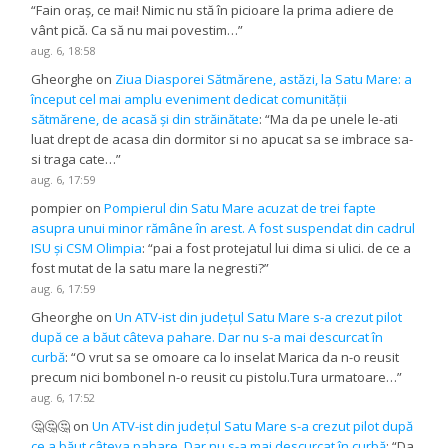
“
Fain oraș, ce mai! Nimic nu stă în picioare la prima adiere de
vânt pică. Ca să nu mai povestim…
”
aug. 6, 18:58
Gheorghe
on
Ziua Diasporei Sătmărene, astăzi, la Satu Mare: a
început cel mai amplu eveniment dedicat comunității
sătmărene, de acasă și din străinătate
: “
Ma da pe unele le-ati
luat drept de acasa din dormitor si no apucat sa se imbrace sa-
si traga cate…
”
aug. 6, 17:59
pompier
on
Pompierul din Satu Mare acuzat de trei fapte
asupra unui minor rămâne în arest. A fost suspendat din cadrul
ISU și CSM Olimpia
: “
pai a fost protejatul lui dima si ulici. de ce a
fost mutat de la satu mare la negresti?
”
aug. 6, 17:59
Gheorghe
on
Un ATV-ist din județul Satu Mare s-a crezut pilot
după ce a băut câteva pahare. Dar nu s-a mai descurcat în
curbă
: “
O vrut sa se omoare ca lo inselat Marica da n-o reusit
precum nici bombonel n-o reusit cu pistolu.Tura urmatoare…
”
aug. 6, 17:52
🤔🤔🤔
on
Un ATV-ist din județul Satu Mare s-a crezut pilot după
ce a băut câteva pahare. Dar nu s-a mai descurcat în curbă
: “
Da